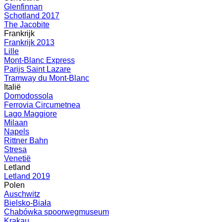
Glenfinnan
Schotland 2017
The Jacobite
Frankrijk
Frankrijk 2013
Lille
Mont-Blanc Express
Parijs Saint Lazare
Tramway du Mont-Blanc
Italië
Domodossola
Ferrovia Circumetnea
Lago Maggiore
Milaan
Napels
Rittner Bahn
Stresa
Venetië
Letland
Letland 2019
Polen
Auschwitz
Bielsko-Biała
Chabówka spoorwegmuseum
Krakau