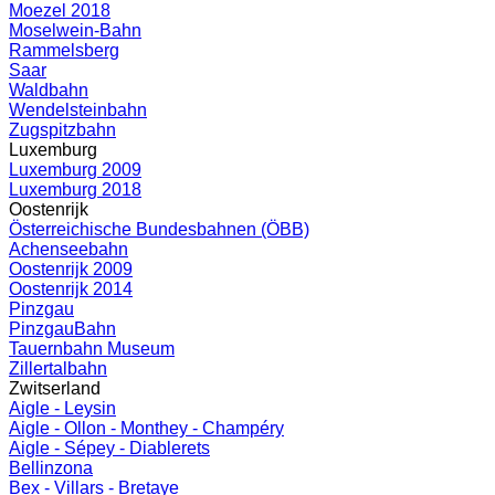
Moezel 2018
Moselwein-Bahn
Rammelsberg
Saar
Waldbahn
Wendelsteinbahn
Zugspitzbahn
Luxemburg
Luxemburg 2009
Luxemburg 2018
Oostenrijk
Österreichische Bundesbahnen (ÖBB)
Achenseebahn
Oostenrijk 2009
Oostenrijk 2014
Pinzgau
PinzgauBahn
Tauernbahn Museum
Zillertalbahn
Zwitserland
Aigle - Leysin
Aigle - Ollon - Monthey - Champéry
Aigle - Sépey - Diablerets
Bellinzona
Bex - Villars - Bretaye