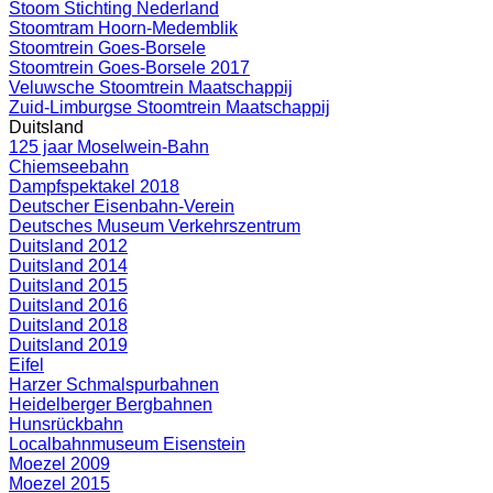
Stoom Stichting Nederland
Stoomtram Hoorn-Medemblik
Stoomtrein Goes-Borsele
Stoomtrein Goes-Borsele 2017
Veluwsche Stoomtrein Maatschappij
Zuid-Limburgse Stoomtrein Maatschappij
Duitsland
125 jaar Moselwein-Bahn
Chiemseebahn
Dampfspektakel 2018
Deutscher Eisenbahn-Verein
Deutsches Museum Verkehrszentrum
Duitsland 2012
Duitsland 2014
Duitsland 2015
Duitsland 2016
Duitsland 2018
Duitsland 2019
Eifel
Harzer Schmalspurbahnen
Heidelberger Bergbahnen
Hunsrückbahn
Localbahnmuseum Eisenstein
Moezel 2009
Moezel 2015