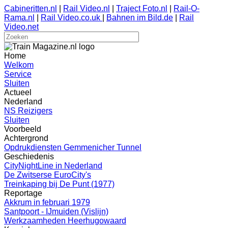
Cabineritten.nl
|
Rail Video.nl
|
Traject Foto.nl
|
Rail-O-
Rama.nl
|
Rail Video.co.uk
|
Bahnen im Bild.de
|
Rail
Video.net
Home
Welkom
Service
Sluiten
Actueel
Nederland
NS Reizigers
Sluiten
Voorbeeld
Achtergrond
Opdrukdiensten Gemmenicher Tunnel
Geschiedenis
CityNightLine in Nederland
De Zwitserse EuroCity's
Treinkaping bij De Punt (1977)
Reportage
Akkrum in februari 1979
Santpoort - IJmuiden (Vislijn)
Werkzaamheden Heerhugowaard