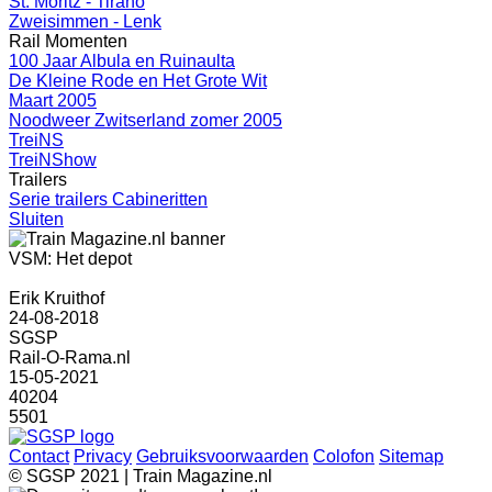
St. Moritz - Tirano
Zweisimmen - Lenk
Rail Momenten
100 Jaar Albula en Ruinaulta
De Kleine Rode en Het Grote Wit
Maart 2005
Noodweer Zwitserland zomer 2005
TreiNS
TreiNShow
Trailers
Serie trailers Cabineritten
Sluiten
VSM: Het depot
Erik Kruithof
24-08-2018
SGSP
Rail-O-Rama.nl
15-05-2021
40204
5501
Contact
Privacy
Gebruiksvoorwaarden
Colofon
Sitemap
© SGSP 2021 | Train Magazine.nl