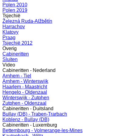
Polen 2010
Polen 2019
Tsjechië
Železná Ruda-Alžbětín
Harrachov
Klatovy
Praag
Tsjechië 2012
Overig
Cabineritten
Sluiten
Video
Cabineritten - Nederland
Arnhem - Tiel
Arnhem - Winterswijk
Haarlem - Maastricht
Hengelo - Oldenzaal
Winterswijk - Zutphen
Zutphen - Oldenzaal
Cabineritten - Duitsland
Bullay (DB) - Traben-Trarbach
Koblenz - Bullay (DB)
Cabineritten - Luxemburg
Bettembourg - Volmerange-les-Mines
Kautenbach - Wiltz