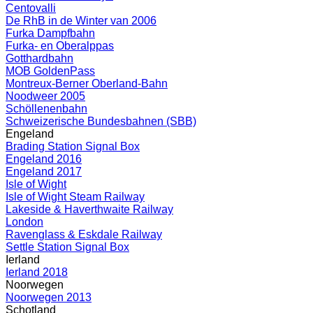
Centovalli
De RhB in de Winter van 2006
Furka Dampfbahn
Furka- en Oberalppas
Gotthardbahn
MOB GoldenPass
Montreux-Berner Oberland-Bahn
Noodweer 2005
Schöllenenbahn
Schweizerische Bundesbahnen (SBB)
Engeland
Brading Station Signal Box
Engeland 2016
Engeland 2017
Isle of Wight
Isle of Wight Steam Railway
Lakeside & Haverthwaite Railway
London
Ravenglass & Eskdale Railway
Settle Station Signal Box
Ierland
Ierland 2018
Noorwegen
Noorwegen 2013
Schotland