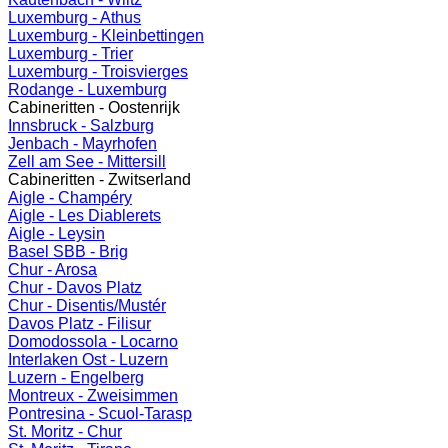
Luxemburg - Athus
Luxemburg - Kleinbettingen
Luxemburg - Trier
Luxemburg - Troisvierges
Rodange - Luxemburg
Cabineritten - Oostenrijk
Innsbruck - Salzburg
Jenbach - Mayrhofen
Zell am See - Mittersill
Cabineritten - Zwitserland
Aigle - Champéry
Aigle - Les Diablerets
Aigle - Leysin
Basel SBB - Brig
Chur - Arosa
Chur - Davos Platz
Chur - Disentis/Mustér
Davos Platz - Filisur
Domodossola - Locarno
Interlaken Ost - Luzern
Luzern - Engelberg
Montreux - Zweisimmen
Pontresina - Scuol-Tarasp
St. Moritz - Chur