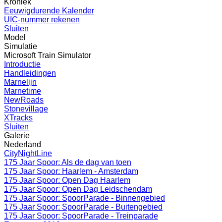
Kroniek
Eeuwigdurende Kalender
UIC-nummer rekenen
Sluiten
Model
Simulatie
Microsoft Train Simulator
Introductie
Handleidingen
Marnelijn
Marnetime
NewRoads
Stonevillage
XTracks
Sluiten
Galerie
Nederland
CityNightLine
175 Jaar Spoor: Als de dag van toen
175 Jaar Spoor: Haarlem - Amsterdam
175 Jaar Spoor: Open Dag Haarlem
175 Jaar Spoor: Open Dag Leidschendam
175 Jaar Spoor: SpoorParade - Binnengebied
175 Jaar Spoor: SpoorParade - Buitengebied
175 Jaar Spoor: SpoorParade - Treinparade