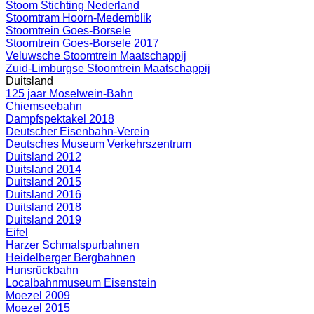
Stoom Stichting Nederland
Stoomtram Hoorn-Medemblik
Stoomtrein Goes-Borsele
Stoomtrein Goes-Borsele 2017
Veluwsche Stoomtrein Maatschappij
Zuid-Limburgse Stoomtrein Maatschappij
Duitsland
125 jaar Moselwein-Bahn
Chiemseebahn
Dampfspektakel 2018
Deutscher Eisenbahn-Verein
Deutsches Museum Verkehrszentrum
Duitsland 2012
Duitsland 2014
Duitsland 2015
Duitsland 2016
Duitsland 2018
Duitsland 2019
Eifel
Harzer Schmalspurbahnen
Heidelberger Bergbahnen
Hunsrückbahn
Localbahnmuseum Eisenstein
Moezel 2009
Moezel 2015