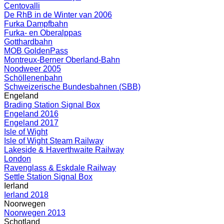
Centovalli
De RhB in de Winter van 2006
Furka Dampfbahn
Furka- en Oberalppas
Gotthardbahn
MOB GoldenPass
Montreux-Berner Oberland-Bahn
Noodweer 2005
Schöllenenbahn
Schweizerische Bundesbahnen (SBB)
Engeland
Brading Station Signal Box
Engeland 2016
Engeland 2017
Isle of Wight
Isle of Wight Steam Railway
Lakeside & Haverthwaite Railway
London
Ravenglass & Eskdale Railway
Settle Station Signal Box
Ierland
Ierland 2018
Noorwegen
Noorwegen 2013
Schotland