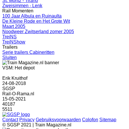
St. Moritz - Tirano
Zweisimmen - Lenk
Rail Momenten
100 Jaar Albula en Ruinaulta
De Kleine Rode en Het Grote Wit
Maart 2005
Noodweer Zwitserland zomer 2005
TreiNS
TreiNShow
Trailers
Serie trailers Cabineritten
Sluiten
VSM: Het depot
Erik Kruithof
24-08-2018
SGSP
Rail-O-Rama.nl
15-05-2021
40187
5511
Contact
Privacy
Gebruiksvoorwaarden
Colofon
Sitemap
© SGSP 2021 | Train Magazine.nl