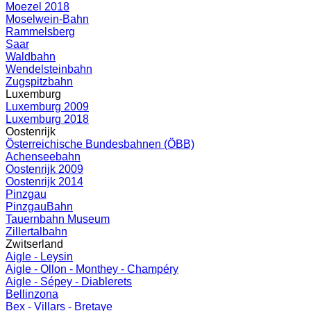
Moezel 2018
Moselwein-Bahn
Rammelsberg
Saar
Waldbahn
Wendelsteinbahn
Zugspitzbahn
Luxemburg
Luxemburg 2009
Luxemburg 2018
Oostenrijk
Österreichische Bundesbahnen (ÖBB)
Achenseebahn
Oostenrijk 2009
Oostenrijk 2014
Pinzgau
PinzgauBahn
Tauernbahn Museum
Zillertalbahn
Zwitserland
Aigle - Leysin
Aigle - Ollon - Monthey - Champéry
Aigle - Sépey - Diablerets
Bellinzona
Bex - Villars - Bretaye