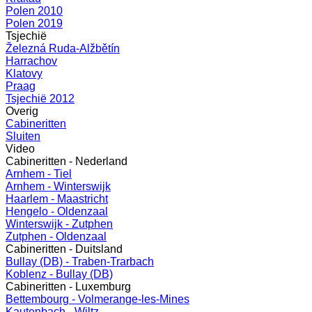
Polen 2010
Polen 2019
Tsjechië
Železná Ruda-Alžbětín
Harrachov
Klatovy
Praag
Tsjechië 2012
Overig
Cabineritten
Sluiten
Video
Cabineritten - Nederland
Arnhem - Tiel
Arnhem - Winterswijk
Haarlem - Maastricht
Hengelo - Oldenzaal
Winterswijk - Zutphen
Zutphen - Oldenzaal
Cabineritten - Duitsland
Bullay (DB) - Traben-Trarbach
Koblenz - Bullay (DB)
Cabineritten - Luxemburg
Bettembourg - Volmerange-les-Mines
Kautenbach - Wiltz