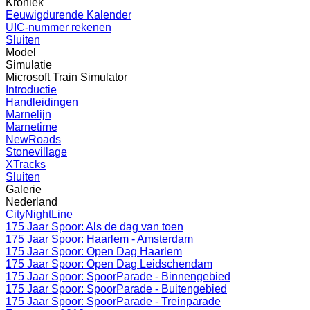
Kroniek
Eeuwigdurende Kalender
UIC-nummer rekenen
Sluiten
Model
Simulatie
Microsoft Train Simulator
Introductie
Handleidingen
Marnelijn
Marnetime
NewRoads
Stonevillage
XTracks
Sluiten
Galerie
Nederland
CityNightLine
175 Jaar Spoor: Als de dag van toen
175 Jaar Spoor: Haarlem - Amsterdam
175 Jaar Spoor: Open Dag Haarlem
175 Jaar Spoor: Open Dag Leidschendam
175 Jaar Spoor: SpoorParade - Binnengebied
175 Jaar Spoor: SpoorParade - Buitengebied
175 Jaar Spoor: SpoorParade - Treinparade