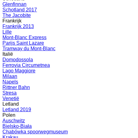
Glenfinnan
Schotland 2017
The Jacobite
Frankrijk
Frankrijk 2013
Lille
Mont-Blanc Express
Parijs Saint Lazare
Tramway du Mont-Blanc
Italië
Domodossola
Ferrovia Circumetnea
Lago Maggiore
Milaan
Napels
Rittner Bahn
Stresa
Venetië
Letland
Letland 2019
Polen
Auschwitz
Bielsko-Biała
Chabówka spoorwegmuseum
Krakau