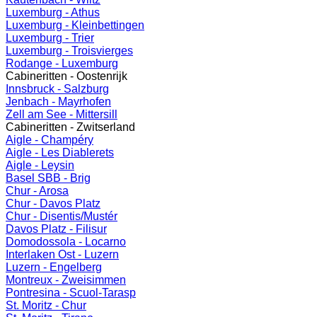
Luxemburg - Athus
Luxemburg - Kleinbettingen
Luxemburg - Trier
Luxemburg - Troisvierges
Rodange - Luxemburg
Cabineritten - Oostenrijk
Innsbruck - Salzburg
Jenbach - Mayrhofen
Zell am See - Mittersill
Cabineritten - Zwitserland
Aigle - Champéry
Aigle - Les Diablerets
Aigle - Leysin
Basel SBB - Brig
Chur - Arosa
Chur - Davos Platz
Chur - Disentis/Mustér
Davos Platz - Filisur
Domodossola - Locarno
Interlaken Ost - Luzern
Luzern - Engelberg
Montreux - Zweisimmen
Pontresina - Scuol-Tarasp
St. Moritz - Chur