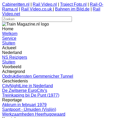
Cabineritten.nl
|
Rail Video.nl
|
Traject Foto.nl
|
Rail-O-
Rama.nl
|
Rail Video.co.uk
|
Bahnen im Bild.de
|
Rail
Video.net
Home
Welkom
Service
Sluiten
Actueel
Nederland
NS Reizigers
Sluiten
Voorbeeld
Achtergrond
Opdrukdiensten Gemmenicher Tunnel
Geschiedenis
CityNightLine in Nederland
De Zwitserse EuroCity's
Treinkaping bij De Punt (1977)
Reportage
Akkrum in februari 1979
Santpoort - IJmuiden (Vislijn)
Werkzaamheden Heerhugowaard