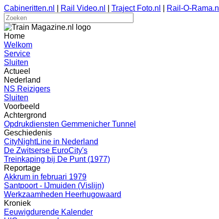
Cabineritten.nl
|
Rail Video.nl
|
Traject Foto.nl
|
Rail-O-Rama.n
Home
Welkom
Service
Sluiten
Actueel
Nederland
NS Reizigers
Sluiten
Voorbeeld
Achtergrond
Opdrukdiensten Gemmenicher Tunnel
Geschiedenis
CityNightLine in Nederland
De Zwitserse EuroCity's
Treinkaping bij De Punt (1977)
Reportage
Akkrum in februari 1979
Santpoort - IJmuiden (Vislijn)
Werkzaamheden Heerhugowaard
Kroniek
Eeuwigdurende Kalender