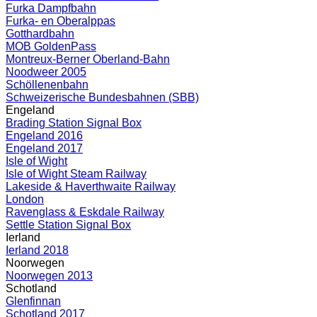
Furka Dampfbahn
Furka- en Oberalppas
Gotthardbahn
MOB GoldenPass
Montreux-Berner Oberland-Bahn
Noodweer 2005
Schöllenenbahn
Schweizerische Bundesbahnen (SBB)
Engeland
Brading Station Signal Box
Engeland 2016
Engeland 2017
Isle of Wight
Isle of Wight Steam Railway
Lakeside & Haverthwaite Railway
London
Ravenglass & Eskdale Railway
Settle Station Signal Box
Ierland
Ierland 2018
Noorwegen
Noorwegen 2013
Schotland
Glenfinnan
Schotland 2017