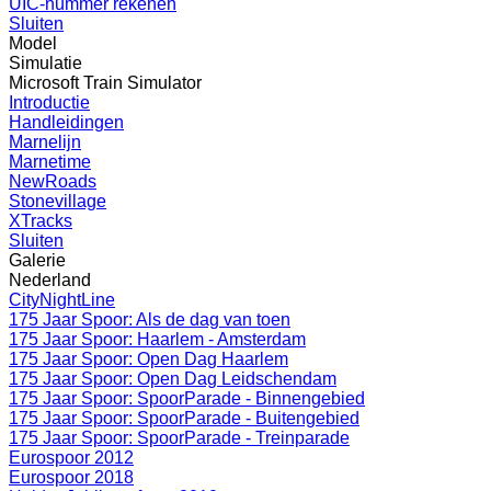
UIC-nummer rekenen
Sluiten
Model
Simulatie
Microsoft Train Simulator
Introductie
Handleidingen
Marnelijn
Marnetime
NewRoads
Stonevillage
XTracks
Sluiten
Galerie
Nederland
CityNightLine
175 Jaar Spoor: Als de dag van toen
175 Jaar Spoor: Haarlem - Amsterdam
175 Jaar Spoor: Open Dag Haarlem
175 Jaar Spoor: Open Dag Leidschendam
175 Jaar Spoor: SpoorParade - Binnengebied
175 Jaar Spoor: SpoorParade - Buitengebied
175 Jaar Spoor: SpoorParade - Treinparade
Eurospoor 2012
Eurospoor 2018