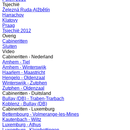
Tsjechië
Železná Ruda-Alžbětín
Harrachov
Klatovy
Praag
Tsjechië 2012
Overig
Cabineritten
Sluiten
Video
Cabineritten - Nederland
Arnhem - Tiel
Arnhem - Winterswijk
Haarlem - Maastricht
Hengelo - Oldenzaal
Winterswijk - Zutphen
Zutphen - Oldenzaal
Cabineritten - Duitsland
Bullay (DB) - Traben-Trarbach
Koblenz - Bullay (DB)
Cabineritten - Luxemburg
Bettembourg - Volmerange-les-Mines
Kautenbach - Wiltz
Luxemburg - Athus
Luxemburg - Kleinbettingen