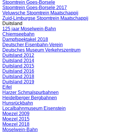
Stoomtrein Goes-Borsele
Stoomtrein Goes-Borsele 2017
Veluwsche Stoomtrein Maatschappij
Zuid-Limburgse Stoomtrein Maatschappij
Duitsland
125 jaar Moselwein-Bahn
Chiemseebahn
Dampfspektakel 2018
Deutscher Eisenbahn-Verein
Deutsches Museum Verkehrszentrum
Duitsland 2012
Duitsland 2014
Duitsland 2015
Duitsland 2016
Duitsland 2018
Duitsland 2019
Eifel
Harzer Schmalspurbahnen
Heidelberger Bergbahnen
Hunsrückbahn
Localbahnmuseum Eisenstein
Moezel 2009
Moezel 2015
Moezel 2018
Moselwein-Bahn