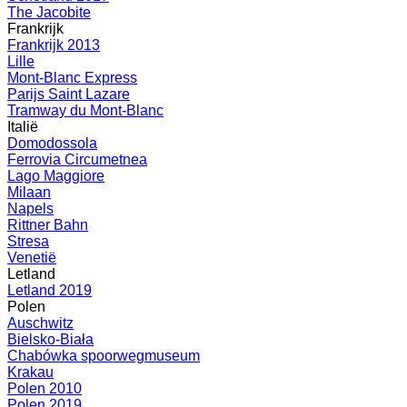
The Jacobite
Frankrijk
Frankrijk 2013
Lille
Mont-Blanc Express
Parijs Saint Lazare
Tramway du Mont-Blanc
Italië
Domodossola
Ferrovia Circumetnea
Lago Maggiore
Milaan
Napels
Rittner Bahn
Stresa
Venetië
Letland
Letland 2019
Polen
Auschwitz
Bielsko-Biała
Chabówka spoorwegmuseum
Krakau
Polen 2010
Polen 2019