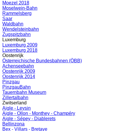
Moezel 2018
Moselwein-Bahn
Rammelsberg
Saar
Waldbahn
Wendelsteinbahn
Zugspitzbahn
Luxemburg
Luxemburg 2009
Luxemburg 2018
Oostenrijk
Österreichische Bundesbahnen (ÖBB)
Achenseebahn
Oostenrijk 2009
Oostenrijk 2014
Pinzgau
PinzgauBahn
Tauernbahn Museum
Zillertalbahn
Zwitserland
Aigle - Leysin
Aigle - Ollon - Monthey - Champéry
Aigle - Sépey - Diablerets
Bellinzona
Bex - Villars - Bretaye