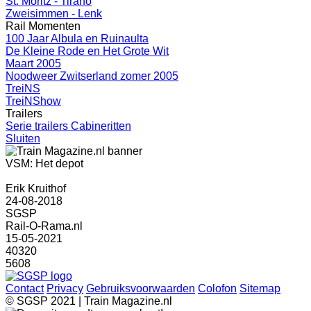
St. Moritz - Tirano
Zweisimmen - Lenk
Rail Momenten
100 Jaar Albula en Ruinaulta
De Kleine Rode en Het Grote Wit
Maart 2005
Noodweer Zwitserland zomer 2005
TreiNS
TreiNShow
Trailers
Serie trailers Cabineritten
Sluiten
VSM: Het depot
Erik Kruithof
24-08-2018
SGSP
Rail-O-Rama.nl
15-05-2021
40320
5608
Contact
Privacy
Gebruiksvoorwaarden
Colofon
Sitemap
© SGSP 2021 | Train Magazine.nl