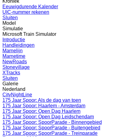
Kroniek
Eeuwigdurende Kalender
UIC-nummer rekenen
Sluiten
Model
Simulatie
Microsoft Train Simulator
Introductie
Handleidingen
Marnelijn
Marnetime
NewRoads
Stonevillage
XTracks
Sluiten
Galerie
Nederland
CityNightLine
175 Jaar Spoor: Als de dag van toen
175 Jaar Spoor: Haarlem - Amsterdam
175 Jaar Spoor: Open Dag Haarlem
175 Jaar Spoor: Open Dag Leidschendam
175 Jaar Spoor: SpoorParade - Binnengebied
175 Jaar Spoor: SpoorParade - Buitengebied
175 Jaar Spoor: SpoorParade - Treinparade