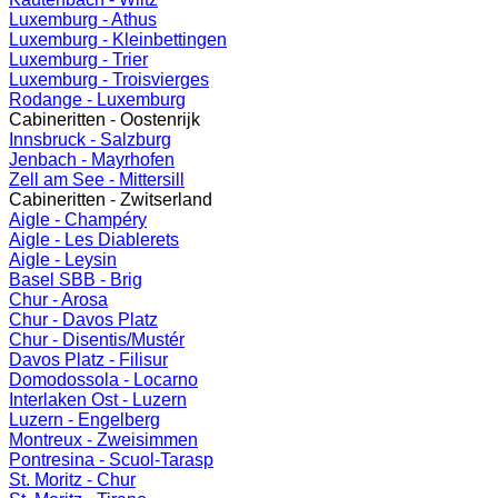
Luxemburg - Athus
Luxemburg - Kleinbettingen
Luxemburg - Trier
Luxemburg - Troisvierges
Rodange - Luxemburg
Cabineritten - Oostenrijk
Innsbruck - Salzburg
Jenbach - Mayrhofen
Zell am See - Mittersill
Cabineritten - Zwitserland
Aigle - Champéry
Aigle - Les Diablerets
Aigle - Leysin
Basel SBB - Brig
Chur - Arosa
Chur - Davos Platz
Chur - Disentis/Mustér
Davos Platz - Filisur
Domodossola - Locarno
Interlaken Ost - Luzern
Luzern - Engelberg
Montreux - Zweisimmen
Pontresina - Scuol-Tarasp
St. Moritz - Chur