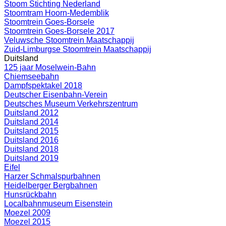
Stoom Stichting Nederland
Stoomtram Hoorn-Medemblik
Stoomtrein Goes-Borsele
Stoomtrein Goes-Borsele 2017
Veluwsche Stoomtrein Maatschappij
Zuid-Limburgse Stoomtrein Maatschappij
Duitsland
125 jaar Moselwein-Bahn
Chiemseebahn
Dampfspektakel 2018
Deutscher Eisenbahn-Verein
Deutsches Museum Verkehrszentrum
Duitsland 2012
Duitsland 2014
Duitsland 2015
Duitsland 2016
Duitsland 2018
Duitsland 2019
Eifel
Harzer Schmalspurbahnen
Heidelberger Bergbahnen
Hunsrückbahn
Localbahnmuseum Eisenstein
Moezel 2009
Moezel 2015