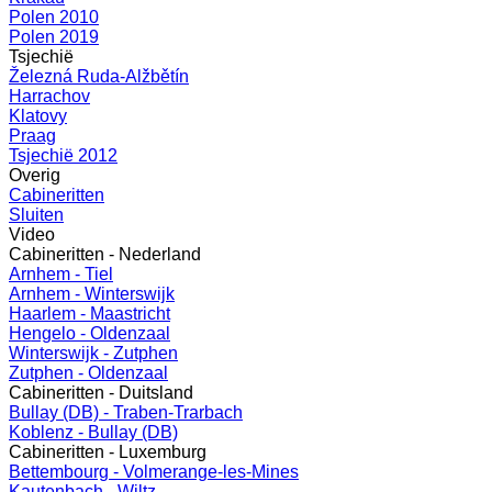
Polen 2010
Polen 2019
Tsjechië
Železná Ruda-Alžbětín
Harrachov
Klatovy
Praag
Tsjechië 2012
Overig
Cabineritten
Sluiten
Video
Cabineritten - Nederland
Arnhem - Tiel
Arnhem - Winterswijk
Haarlem - Maastricht
Hengelo - Oldenzaal
Winterswijk - Zutphen
Zutphen - Oldenzaal
Cabineritten - Duitsland
Bullay (DB) - Traben-Trarbach
Koblenz - Bullay (DB)
Cabineritten - Luxemburg
Bettembourg - Volmerange-les-Mines
Kautenbach - Wiltz