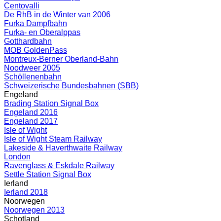
Centovalli
De RhB in de Winter van 2006
Furka Dampfbahn
Furka- en Oberalppas
Gotthardbahn
MOB GoldenPass
Montreux-Berner Oberland-Bahn
Noodweer 2005
Schöllenenbahn
Schweizerische Bundesbahnen (SBB)
Engeland
Brading Station Signal Box
Engeland 2016
Engeland 2017
Isle of Wight
Isle of Wight Steam Railway
Lakeside & Haverthwaite Railway
London
Ravenglass & Eskdale Railway
Settle Station Signal Box
Ierland
Ierland 2018
Noorwegen
Noorwegen 2013
Schotland