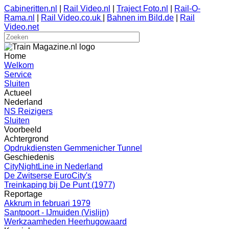
Cabineritten.nl
|
Rail Video.nl
|
Traject Foto.nl
|
Rail-O-
Rama.nl
|
Rail Video.co.uk
|
Bahnen im Bild.de
|
Rail
Video.net
Home
Welkom
Service
Sluiten
Actueel
Nederland
NS Reizigers
Sluiten
Voorbeeld
Achtergrond
Opdrukdiensten Gemmenicher Tunnel
Geschiedenis
CityNightLine in Nederland
De Zwitserse EuroCity's
Treinkaping bij De Punt (1977)
Reportage
Akkrum in februari 1979
Santpoort - IJmuiden (Vislijn)
Werkzaamheden Heerhugowaard