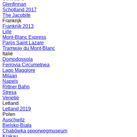
Glenfinnan
Schotland 2017
The Jacobite
Frankrijk
Frankrijk 2013
Lille
Mont-Blanc Express
Parijs Saint Lazare
Tramway du Mont-Blanc
Italië
Domodossola
Ferrovia Circumetnea
Lago Maggiore
Milaan
Napels
Rittner Bahn
Stresa
Venetië
Letland
Letland 2019
Polen
Auschwitz
Bielsko-Biała
Chabówka spoorwegmuseum
Krakau