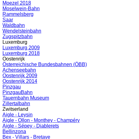
Moezel 2018
Moselwein-Bahn
Rammelsberg
Saar
Waldbahn
Wendelsteinbahn
Zugspitzbahn
Luxemburg
Luxemburg 2009
Luxemburg 2018
Oostenrijk
Österreichische Bundesbahnen (ÖBB)
Achenseebahn
Oostenrijk 2009
Oostenrijk 2014
Pinzgau
PinzgauBahn
Tauernbahn Museum
Zillertalbahn
Zwitserland
Aigle - Leysin
Aigle - Ollon - Monthey - Champéry
Aigle - Sépey - Diablerets
Bellinzona
Bex - Villars - Bretaye