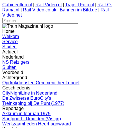
Cabineritten.nl
|
Rail Video.nl
|
Traject Foto.nl
|
Rail-O-
Rama.nl
|
Rail Video.co.uk
|
Bahnen im Bild.de
|
Rail
Video.net
Home
Welkom
Service
Sluiten
Actueel
Nederland
NS Reizigers
Sluiten
Voorbeeld
Achtergrond
Opdrukdiensten Gemmenicher Tunnel
Geschiedenis
CityNightLine in Nederland
De Zwitserse EuroCity's
Treinkaping bij De Punt (1977)
Reportage
Akkrum in februari 1979
Santpoort - IJmuiden (Vislijn)
Werkzaamheden Heerhugowaard