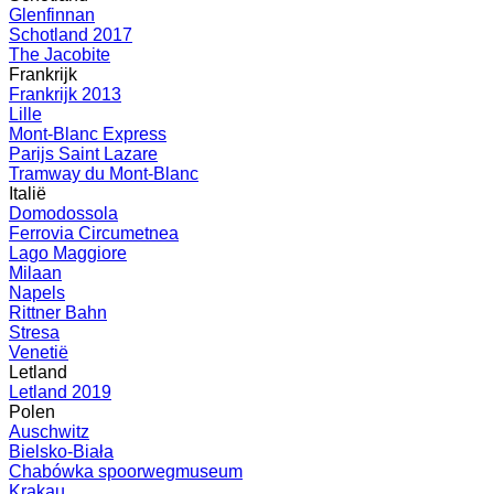
Glenfinnan
Schotland 2017
The Jacobite
Frankrijk
Frankrijk 2013
Lille
Mont-Blanc Express
Parijs Saint Lazare
Tramway du Mont-Blanc
Italië
Domodossola
Ferrovia Circumetnea
Lago Maggiore
Milaan
Napels
Rittner Bahn
Stresa
Venetië
Letland
Letland 2019
Polen
Auschwitz
Bielsko-Biała
Chabówka spoorwegmuseum
Krakau