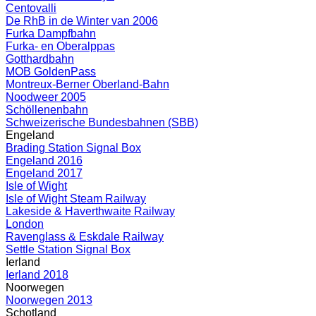
Centovalli
De RhB in de Winter van 2006
Furka Dampfbahn
Furka- en Oberalppas
Gotthardbahn
MOB GoldenPass
Montreux-Berner Oberland-Bahn
Noodweer 2005
Schöllenenbahn
Schweizerische Bundesbahnen (SBB)
Engeland
Brading Station Signal Box
Engeland 2016
Engeland 2017
Isle of Wight
Isle of Wight Steam Railway
Lakeside & Haverthwaite Railway
London
Ravenglass & Eskdale Railway
Settle Station Signal Box
Ierland
Ierland 2018
Noorwegen
Noorwegen 2013
Schotland