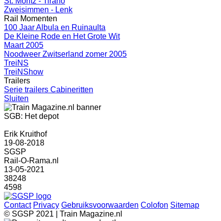
St. Moritz - Tirano
Zweisimmen - Lenk
Rail Momenten
100 Jaar Albula en Ruinaulta
De Kleine Rode en Het Grote Wit
Maart 2005
Noodweer Zwitserland zomer 2005
TreiNS
TreiNShow
Trailers
Serie trailers Cabineritten
Sluiten
SGB: Het depot
Erik Kruithof
19-08-2018
SGSP
Rail-O-Rama.nl
13-05-2021
38248
4598
Contact
Privacy
Gebruiksvoorwaarden
Colofon
Sitemap
© SGSP 2021 | Train Magazine.nl