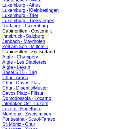
Luxemburg - Athus
Luxemburg - Kleinbettingen
Luxemburg - Trier
Luxemburg - Troisvierges
Rodange - Luxemburg
Cabineritten - Oostenrijk
Innsbruck - Salzburg
Jenbach - Mayrhofen
Zell am See - Mittersill
Cabineritten - Zwitserland
Aigle - Champéry
Aigle - Les Diablerets
Aigle - Leysin
Basel SBB - Brig
Chur - Arosa
Chur - Davos Platz
Chur - Disentis/Mustér
Davos Platz - Filisur
Domodossola - Locarno
Interlaken Ost - Luzern
Luzern - Engelberg
Montreux - Zweisimmen
Pontresina - Scuol-Tarasp
St. Moritz - Chur