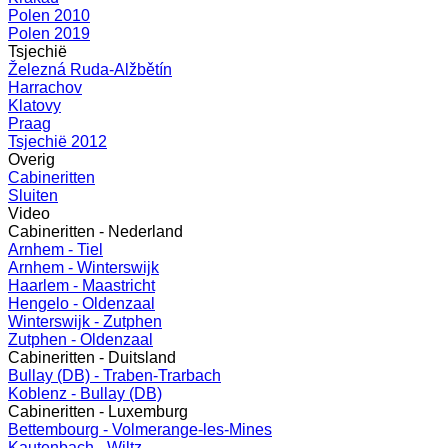
Polen 2010
Polen 2019
Tsjechië
Železná Ruda-Alžbětín
Harrachov
Klatovy
Praag
Tsjechië 2012
Overig
Cabineritten
Sluiten
Video
Cabineritten - Nederland
Arnhem - Tiel
Arnhem - Winterswijk
Haarlem - Maastricht
Hengelo - Oldenzaal
Winterswijk - Zutphen
Zutphen - Oldenzaal
Cabineritten - Duitsland
Bullay (DB) - Traben-Trarbach
Koblenz - Bullay (DB)
Cabineritten - Luxemburg
Bettembourg - Volmerange-les-Mines
Kautenbach - Wiltz