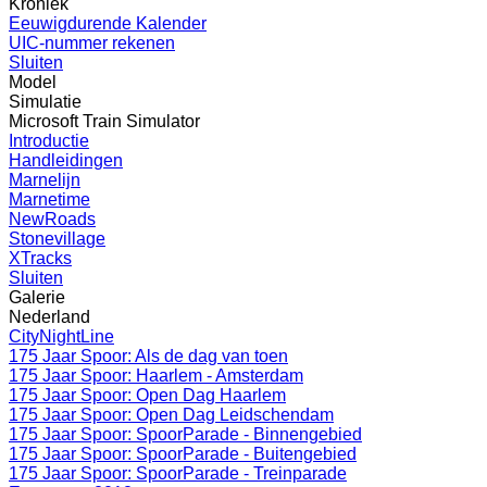
Kroniek
Eeuwigdurende Kalender
UIC-nummer rekenen
Sluiten
Model
Simulatie
Microsoft Train Simulator
Introductie
Handleidingen
Marnelijn
Marnetime
NewRoads
Stonevillage
XTracks
Sluiten
Galerie
Nederland
CityNightLine
175 Jaar Spoor: Als de dag van toen
175 Jaar Spoor: Haarlem - Amsterdam
175 Jaar Spoor: Open Dag Haarlem
175 Jaar Spoor: Open Dag Leidschendam
175 Jaar Spoor: SpoorParade - Binnengebied
175 Jaar Spoor: SpoorParade - Buitengebied
175 Jaar Spoor: SpoorParade - Treinparade