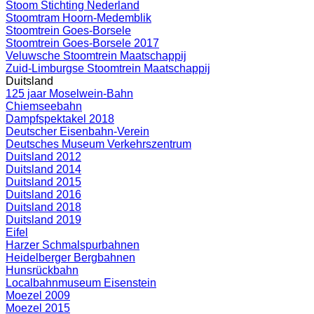
Stoom Stichting Nederland
Stoomtram Hoorn-Medemblik
Stoomtrein Goes-Borsele
Stoomtrein Goes-Borsele 2017
Veluwsche Stoomtrein Maatschappij
Zuid-Limburgse Stoomtrein Maatschappij
Duitsland
125 jaar Moselwein-Bahn
Chiemseebahn
Dampfspektakel 2018
Deutscher Eisenbahn-Verein
Deutsches Museum Verkehrszentrum
Duitsland 2012
Duitsland 2014
Duitsland 2015
Duitsland 2016
Duitsland 2018
Duitsland 2019
Eifel
Harzer Schmalspurbahnen
Heidelberger Bergbahnen
Hunsrückbahn
Localbahnmuseum Eisenstein
Moezel 2009
Moezel 2015