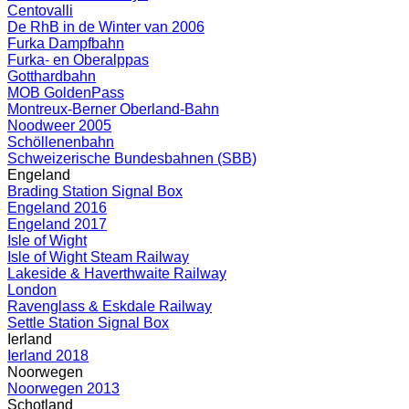
Centovalli
De RhB in de Winter van 2006
Furka Dampfbahn
Furka- en Oberalppas
Gotthardbahn
MOB GoldenPass
Montreux-Berner Oberland-Bahn
Noodweer 2005
Schöllenenbahn
Schweizerische Bundesbahnen (SBB)
Engeland
Brading Station Signal Box
Engeland 2016
Engeland 2017
Isle of Wight
Isle of Wight Steam Railway
Lakeside & Haverthwaite Railway
London
Ravenglass & Eskdale Railway
Settle Station Signal Box
Ierland
Ierland 2018
Noorwegen
Noorwegen 2013
Schotland