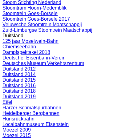
Stoom Stichting Nederland
Stoomtram Hoorn-Medemblik
Stoomtrein Goes-Borsele
Stoomtrein Goes-Borsele 2017
Veluwsche Stoomtrein Maatschappij
Zuid-Limburgse Stoomtrein Maatschappij
Duitsland
125 jaar Moselwein-Bahn
Chiemseebahn
Dampfspektakel 2018
Deutscher Eisenbahn-Verein
Deutsches Museum Verkehrszentrum
Duitsland 2012
Duitsland 2014
Duitsland 2015
Duitsland 2016
Duitsland 2018
Duitsland 2019
Eifel
Harzer Schmalspurbahnen
Heidelberger Bergbahnen
Hunsrückbahn
Localbahnmuseum Eisenstein
Moezel 2009
Moezel 2015