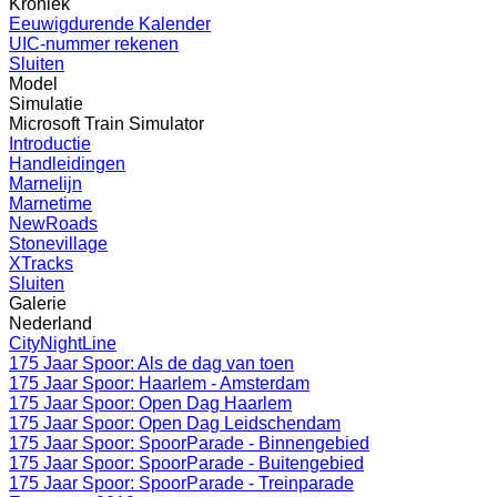
Kroniek
Eeuwigdurende Kalender
UIC-nummer rekenen
Sluiten
Model
Simulatie
Microsoft Train Simulator
Introductie
Handleidingen
Marnelijn
Marnetime
NewRoads
Stonevillage
XTracks
Sluiten
Galerie
Nederland
CityNightLine
175 Jaar Spoor: Als de dag van toen
175 Jaar Spoor: Haarlem - Amsterdam
175 Jaar Spoor: Open Dag Haarlem
175 Jaar Spoor: Open Dag Leidschendam
175 Jaar Spoor: SpoorParade - Binnengebied
175 Jaar Spoor: SpoorParade - Buitengebied
175 Jaar Spoor: SpoorParade - Treinparade