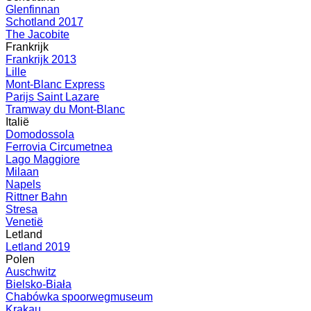
Glenfinnan
Schotland 2017
The Jacobite
Frankrijk
Frankrijk 2013
Lille
Mont-Blanc Express
Parijs Saint Lazare
Tramway du Mont-Blanc
Italië
Domodossola
Ferrovia Circumetnea
Lago Maggiore
Milaan
Napels
Rittner Bahn
Stresa
Venetië
Letland
Letland 2019
Polen
Auschwitz
Bielsko-Biała
Chabówka spoorwegmuseum
Krakau