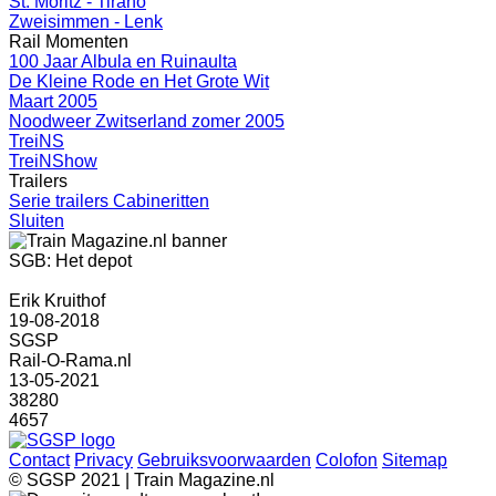
St. Moritz - Tirano
Zweisimmen - Lenk
Rail Momenten
100 Jaar Albula en Ruinaulta
De Kleine Rode en Het Grote Wit
Maart 2005
Noodweer Zwitserland zomer 2005
TreiNS
TreiNShow
Trailers
Serie trailers Cabineritten
Sluiten
SGB: Het depot
Erik Kruithof
19-08-2018
SGSP
Rail-O-Rama.nl
13-05-2021
38280
4657
Contact
Privacy
Gebruiksvoorwaarden
Colofon
Sitemap
© SGSP 2021 | Train Magazine.nl