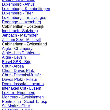
Luxemburg - Athus
Luxemburg - Kleinbettingen
Luxemburg - Trier
Luxemburg - Troisvierges
Rodange - Luxemburg
Cabineritten - Oostenrijk
Innsbruck - Salzburg
Jenbach - Mayrhofen
Zell am See - Mittersill
Cabineritten - Zwitserland
Aigle - Champéry
Aigle - Les Diablerets
Aigle - Leysin
Basel SBB - Brig
Chur - Arosa
Chur - Davos Platz
Chur - Disentis/Mustér
Davos Platz - Filisur
Domodossola - Locarno
Interlaken Ost - Luzern
Luzern - Engelberg
Montreux - Zweisimmen
Pontresina - Scuol-Tarasp
St. Moritz - Chur