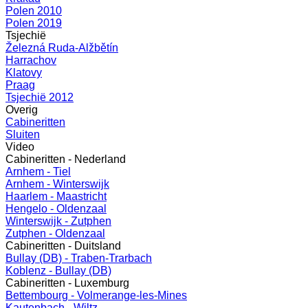
Polen 2010
Polen 2019
Tsjechië
Železná Ruda-Alžbětín
Harrachov
Klatovy
Praag
Tsjechië 2012
Overig
Cabineritten
Sluiten
Video
Cabineritten - Nederland
Arnhem - Tiel
Arnhem - Winterswijk
Haarlem - Maastricht
Hengelo - Oldenzaal
Winterswijk - Zutphen
Zutphen - Oldenzaal
Cabineritten - Duitsland
Bullay (DB) - Traben-Trarbach
Koblenz - Bullay (DB)
Cabineritten - Luxemburg
Bettembourg - Volmerange-les-Mines
Kautenbach - Wiltz