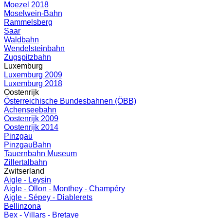
Moezel 2018
Moselwein-Bahn
Rammelsberg
Saar
Waldbahn
Wendelsteinbahn
Zugspitzbahn
Luxemburg
Luxemburg 2009
Luxemburg 2018
Oostenrijk
Österreichische Bundesbahnen (ÖBB)
Achenseebahn
Oostenrijk 2009
Oostenrijk 2014
Pinzgau
PinzgauBahn
Tauernbahn Museum
Zillertalbahn
Zwitserland
Aigle - Leysin
Aigle - Ollon - Monthey - Champéry
Aigle - Sépey - Diablerets
Bellinzona
Bex - Villars - Bretaye