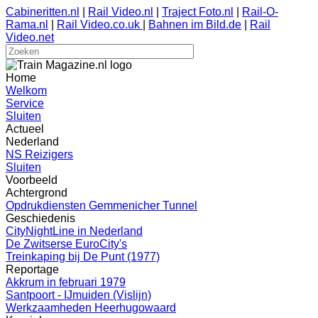
Cabineritten.nl
|
Rail Video.nl
|
Traject Foto.nl
|
Rail-O-
Rama.nl
|
Rail Video.co.uk
|
Bahnen im Bild.de
|
Rail
Video.net
Home
Welkom
Service
Sluiten
Actueel
Nederland
NS Reizigers
Sluiten
Voorbeeld
Achtergrond
Opdrukdiensten Gemmenicher Tunnel
Geschiedenis
CityNightLine in Nederland
De Zwitserse EuroCity's
Treinkaping bij De Punt (1977)
Reportage
Akkrum in februari 1979
Santpoort - IJmuiden (Vislijn)
Werkzaamheden Heerhugowaard