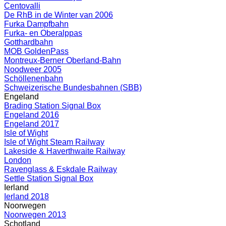
Centovalli
De RhB in de Winter van 2006
Furka Dampfbahn
Furka- en Oberalppas
Gotthardbahn
MOB GoldenPass
Montreux-Berner Oberland-Bahn
Noodweer 2005
Schöllenenbahn
Schweizerische Bundesbahnen (SBB)
Engeland
Brading Station Signal Box
Engeland 2016
Engeland 2017
Isle of Wight
Isle of Wight Steam Railway
Lakeside & Haverthwaite Railway
London
Ravenglass & Eskdale Railway
Settle Station Signal Box
Ierland
Ierland 2018
Noorwegen
Noorwegen 2013
Schotland