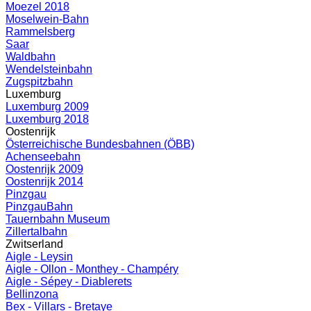
Moezel 2018
Moselwein-Bahn
Rammelsberg
Saar
Waldbahn
Wendelsteinbahn
Zugspitzbahn
Luxemburg
Luxemburg 2009
Luxemburg 2018
Oostenrijk
Österreichische Bundesbahnen (ÖBB)
Achenseebahn
Oostenrijk 2009
Oostenrijk 2014
Pinzgau
PinzgauBahn
Tauernbahn Museum
Zillertalbahn
Zwitserland
Aigle - Leysin
Aigle - Ollon - Monthey - Champéry
Aigle - Sépey - Diablerets
Bellinzona
Bex - Villars - Bretaye