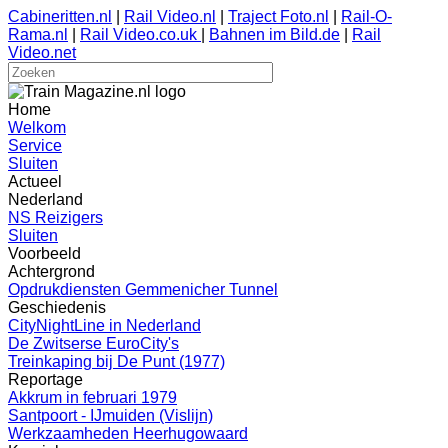
Cabineritten.nl
|
Rail Video.nl
|
Traject Foto.nl
|
Rail-O-
Rama.nl
|
Rail Video.co.uk
|
Bahnen im Bild.de
|
Rail
Video.net
Home
Welkom
Service
Sluiten
Actueel
Nederland
NS Reizigers
Sluiten
Voorbeeld
Achtergrond
Opdrukdiensten Gemmenicher Tunnel
Geschiedenis
CityNightLine in Nederland
De Zwitserse EuroCity's
Treinkaping bij De Punt (1977)
Reportage
Akkrum in februari 1979
Santpoort - IJmuiden (Vislijn)
Werkzaamheden Heerhugowaard