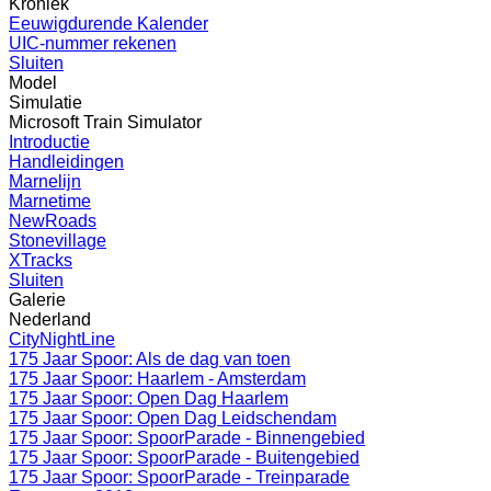
Kroniek
Eeuwigdurende Kalender
UIC-nummer rekenen
Sluiten
Model
Simulatie
Microsoft Train Simulator
Introductie
Handleidingen
Marnelijn
Marnetime
NewRoads
Stonevillage
XTracks
Sluiten
Galerie
Nederland
CityNightLine
175 Jaar Spoor: Als de dag van toen
175 Jaar Spoor: Haarlem - Amsterdam
175 Jaar Spoor: Open Dag Haarlem
175 Jaar Spoor: Open Dag Leidschendam
175 Jaar Spoor: SpoorParade - Binnengebied
175 Jaar Spoor: SpoorParade - Buitengebied
175 Jaar Spoor: SpoorParade - Treinparade