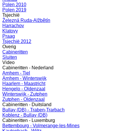
Polen 2010
Polen 2019
Tsjechië
Železná Ruda-Alžbětín
Harrachov
Klatovy
Praag
Tsjechië 2012
Overig
Cabineritten
Sluiten
Video
Cabineritten - Nederland
Arnhem - Tiel
Arnhem - Winterswijk
Haarlem - Maastricht
Hengelo - Oldenzaal
Winterswijk - Zutphen
Zutphen - Oldenzaal
Cabineritten - Duitsland
Bullay (DB) - Traben-Trarbach
Koblenz - Bullay (DB)
Cabineritten - Luxemburg
Bettembourg - Volmerange-les-Mines
Kautenbach - Wiltz