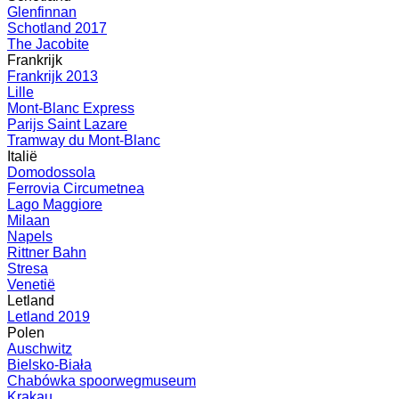
Glenfinnan
Schotland 2017
The Jacobite
Frankrijk
Frankrijk 2013
Lille
Mont-Blanc Express
Parijs Saint Lazare
Tramway du Mont-Blanc
Italië
Domodossola
Ferrovia Circumetnea
Lago Maggiore
Milaan
Napels
Rittner Bahn
Stresa
Venetië
Letland
Letland 2019
Polen
Auschwitz
Bielsko-Biała
Chabówka spoorwegmuseum
Krakau