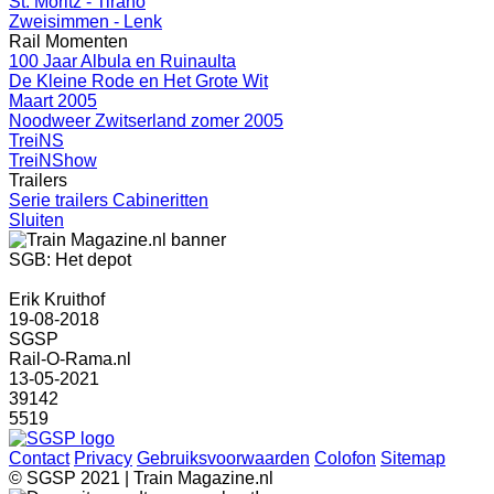
St. Moritz - Tirano
Zweisimmen - Lenk
Rail Momenten
100 Jaar Albula en Ruinaulta
De Kleine Rode en Het Grote Wit
Maart 2005
Noodweer Zwitserland zomer 2005
TreiNS
TreiNShow
Trailers
Serie trailers Cabineritten
Sluiten
SGB: Het depot
Erik Kruithof
19-08-2018
SGSP
Rail-O-Rama.nl
13-05-2021
39142
5519
Contact
Privacy
Gebruiksvoorwaarden
Colofon
Sitemap
© SGSP 2021 | Train Magazine.nl