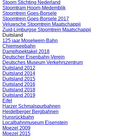
Stoom Stichting Nederland
Stoomtram Hoorn-Medemblik
Stoomtrein Goes-Borsele
Stoomtrein Goes-Borsele 2017
Veluwsche Stoomtrein Maatschappij
Zuid-Limburgse Stoomtrein Maatschappij
Duitsland
125 jaar Moselwein-Bahn
Chiemseebahn
Dampfspektakel 2018
Deutscher Eisenbahn-Verein
Deutsches Museum Verkehrszentrum
Duitsland 2012
Duitsland 2014
Duitsland 2015
Duitsland 2016
Duitsland 2018
Duitsland 2019
Eifel
Harzer Schmalspurbahnen
Heidelberger Bergbahnen
Hunsrückbahn
Localbahnmuseum Eisenstein
Moezel 2009
Moezel 2015