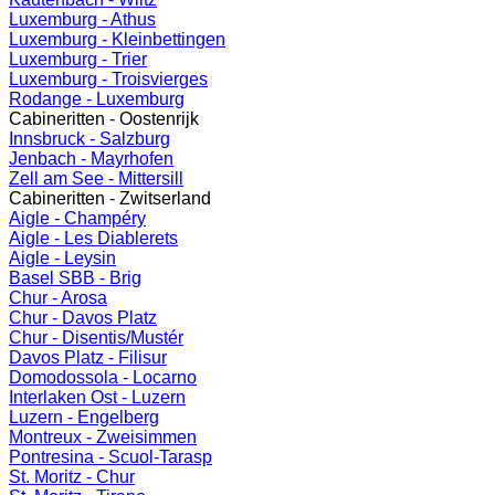
Luxemburg - Athus
Luxemburg - Kleinbettingen
Luxemburg - Trier
Luxemburg - Troisvierges
Rodange - Luxemburg
Cabineritten - Oostenrijk
Innsbruck - Salzburg
Jenbach - Mayrhofen
Zell am See - Mittersill
Cabineritten - Zwitserland
Aigle - Champéry
Aigle - Les Diablerets
Aigle - Leysin
Basel SBB - Brig
Chur - Arosa
Chur - Davos Platz
Chur - Disentis/Mustér
Davos Platz - Filisur
Domodossola - Locarno
Interlaken Ost - Luzern
Luzern - Engelberg
Montreux - Zweisimmen
Pontresina - Scuol-Tarasp
St. Moritz - Chur