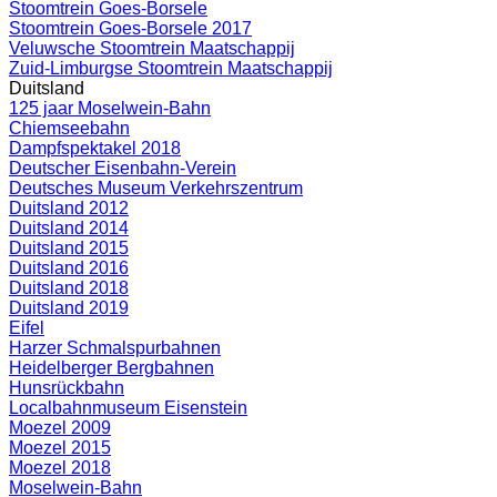
Stoomtrein Goes-Borsele
Stoomtrein Goes-Borsele 2017
Veluwsche Stoomtrein Maatschappij
Zuid-Limburgse Stoomtrein Maatschappij
Duitsland
125 jaar Moselwein-Bahn
Chiemseebahn
Dampfspektakel 2018
Deutscher Eisenbahn-Verein
Deutsches Museum Verkehrszentrum
Duitsland 2012
Duitsland 2014
Duitsland 2015
Duitsland 2016
Duitsland 2018
Duitsland 2019
Eifel
Harzer Schmalspurbahnen
Heidelberger Bergbahnen
Hunsrückbahn
Localbahnmuseum Eisenstein
Moezel 2009
Moezel 2015
Moezel 2018
Moselwein-Bahn