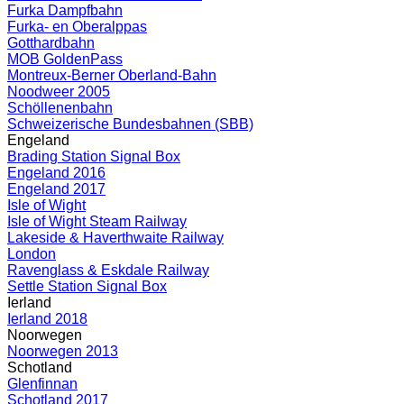
Furka Dampfbahn
Furka- en Oberalppas
Gotthardbahn
MOB GoldenPass
Montreux-Berner Oberland-Bahn
Noodweer 2005
Schöllenenbahn
Schweizerische Bundesbahnen (SBB)
Engeland
Brading Station Signal Box
Engeland 2016
Engeland 2017
Isle of Wight
Isle of Wight Steam Railway
Lakeside & Haverthwaite Railway
London
Ravenglass & Eskdale Railway
Settle Station Signal Box
Ierland
Ierland 2018
Noorwegen
Noorwegen 2013
Schotland
Glenfinnan
Schotland 2017