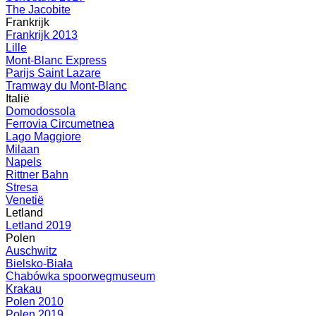
The Jacobite
Frankrijk
Frankrijk 2013
Lille
Mont-Blanc Express
Parijs Saint Lazare
Tramway du Mont-Blanc
Italië
Domodossola
Ferrovia Circumetnea
Lago Maggiore
Milaan
Napels
Rittner Bahn
Stresa
Venetië
Letland
Letland 2019
Polen
Auschwitz
Bielsko-Biała
Chabówka spoorwegmuseum
Krakau
Polen 2010
Polen 2019