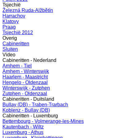
Tsjechië
Železná Ruda-Alžbětín
Harrachov
Klatovy
Praag
Tsjechië 2012
Overig
Cabineritten
Sluiten
Video
Cabineritten - Nederland
Arnhem - Tiel
Arnhem - Winterswijk
Haarlem - Maastricht
Hengelo - Oldenzaal
Winterswijk - Zutphen
Zutphen - Oldenzaal
Cabineritten - Duitsland
Bullay (DB) - Traben-Trarbach
Koblenz - Bullay (DB)
Cabineritten - Luxemburg
Bettembourg - Volmerange-les-Mines
Kautenbach - Wiltz
Luxemburg - Athus
Luxemburg - Kleinbettingen