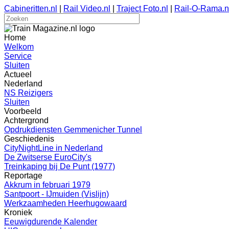
Cabineritten.nl
|
Rail Video.nl
|
Traject Foto.nl
|
Rail-O-Rama.n
Home
Welkom
Service
Sluiten
Actueel
Nederland
NS Reizigers
Sluiten
Voorbeeld
Achtergrond
Opdrukdiensten Gemmenicher Tunnel
Geschiedenis
CityNightLine in Nederland
De Zwitserse EuroCity's
Treinkaping bij De Punt (1977)
Reportage
Akkrum in februari 1979
Santpoort - IJmuiden (Vislijn)
Werkzaamheden Heerhugowaard
Kroniek
Eeuwigdurende Kalender