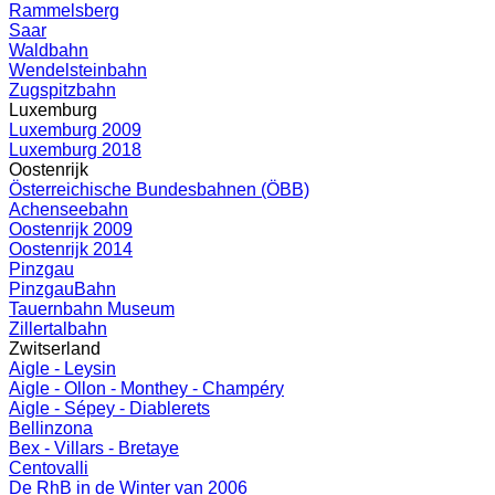
Rammelsberg
Saar
Waldbahn
Wendelsteinbahn
Zugspitzbahn
Luxemburg
Luxemburg 2009
Luxemburg 2018
Oostenrijk
Österreichische Bundesbahnen (ÖBB)
Achenseebahn
Oostenrijk 2009
Oostenrijk 2014
Pinzgau
PinzgauBahn
Tauernbahn Museum
Zillertalbahn
Zwitserland
Aigle - Leysin
Aigle - Ollon - Monthey - Champéry
Aigle - Sépey - Diablerets
Bellinzona
Bex - Villars - Bretaye
Centovalli
De RhB in de Winter van 2006