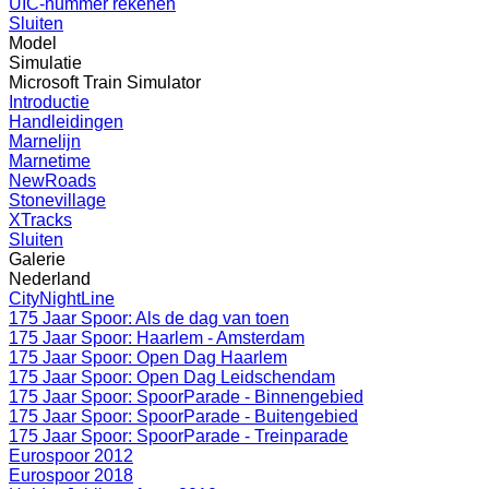
UIC-nummer rekenen
Sluiten
Model
Simulatie
Microsoft Train Simulator
Introductie
Handleidingen
Marnelijn
Marnetime
NewRoads
Stonevillage
XTracks
Sluiten
Galerie
Nederland
CityNightLine
175 Jaar Spoor: Als de dag van toen
175 Jaar Spoor: Haarlem - Amsterdam
175 Jaar Spoor: Open Dag Haarlem
175 Jaar Spoor: Open Dag Leidschendam
175 Jaar Spoor: SpoorParade - Binnengebied
175 Jaar Spoor: SpoorParade - Buitengebied
175 Jaar Spoor: SpoorParade - Treinparade
Eurospoor 2012
Eurospoor 2018