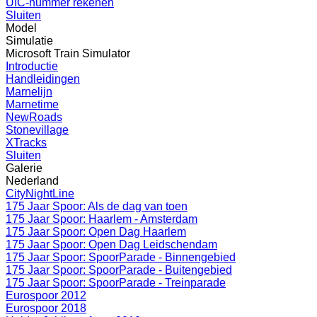
UIC-nummer rekenen
Sluiten
Model
Simulatie
Microsoft Train Simulator
Introductie
Handleidingen
Marnelijn
Marnetime
NewRoads
Stonevillage
XTracks
Sluiten
Galerie
Nederland
CityNightLine
175 Jaar Spoor: Als de dag van toen
175 Jaar Spoor: Haarlem - Amsterdam
175 Jaar Spoor: Open Dag Haarlem
175 Jaar Spoor: Open Dag Leidschendam
175 Jaar Spoor: SpoorParade - Binnengebied
175 Jaar Spoor: SpoorParade - Buitengebied
175 Jaar Spoor: SpoorParade - Treinparade
Eurospoor 2012
Eurospoor 2018