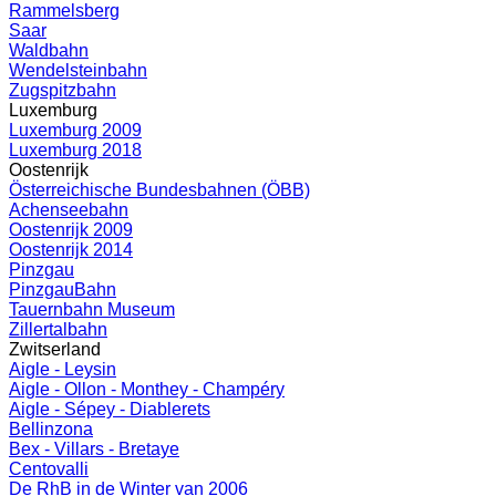
Rammelsberg
Saar
Waldbahn
Wendelsteinbahn
Zugspitzbahn
Luxemburg
Luxemburg 2009
Luxemburg 2018
Oostenrijk
Österreichische Bundesbahnen (ÖBB)
Achenseebahn
Oostenrijk 2009
Oostenrijk 2014
Pinzgau
PinzgauBahn
Tauernbahn Museum
Zillertalbahn
Zwitserland
Aigle - Leysin
Aigle - Ollon - Monthey - Champéry
Aigle - Sépey - Diablerets
Bellinzona
Bex - Villars - Bretaye
Centovalli
De RhB in de Winter van 2006