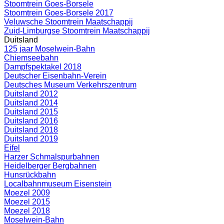
Stoomtrein Goes-Borsele
Stoomtrein Goes-Borsele 2017
Veluwsche Stoomtrein Maatschappij
Zuid-Limburgse Stoomtrein Maatschappij
Duitsland
125 jaar Moselwein-Bahn
Chiemseebahn
Dampfspektakel 2018
Deutscher Eisenbahn-Verein
Deutsches Museum Verkehrszentrum
Duitsland 2012
Duitsland 2014
Duitsland 2015
Duitsland 2016
Duitsland 2018
Duitsland 2019
Eifel
Harzer Schmalspurbahnen
Heidelberger Bergbahnen
Hunsrückbahn
Localbahnmuseum Eisenstein
Moezel 2009
Moezel 2015
Moezel 2018
Moselwein-Bahn