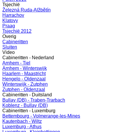
Tsjechië
Železná Ruda-Alžbětín
Harrachov
Klatovy
Praag
Tsjechië 2012
Overig
Cabineritten
Sluiten
Video
Cabineritten - Nederland
Arnhem - Tiel
Arnhem - Winterswijk
Haarlem - Maastricht
Hengelo - Oldenzaal
Winterswijk - Zutphen
Zutphen - Oldenzaal
Cabineritten - Duitsland
Bullay (DB) - Traben-Trarbach
Koblenz - Bullay (DB)
Cabineritten - Luxemburg
Bettembourg - Volmerange-les-Mines
Kautenbach - Wiltz
Luxemburg - Athus
Luxemburg - Kleinbettingen