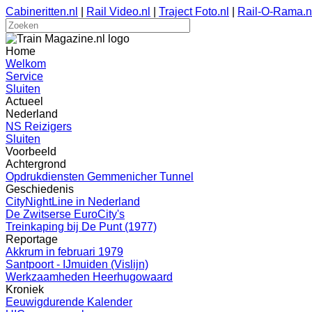
Cabineritten.nl
|
Rail Video.nl
|
Traject Foto.nl
|
Rail-O-Rama.n
Home
Welkom
Service
Sluiten
Actueel
Nederland
NS Reizigers
Sluiten
Voorbeeld
Achtergrond
Opdrukdiensten Gemmenicher Tunnel
Geschiedenis
CityNightLine in Nederland
De Zwitserse EuroCity's
Treinkaping bij De Punt (1977)
Reportage
Akkrum in februari 1979
Santpoort - IJmuiden (Vislijn)
Werkzaamheden Heerhugowaard
Kroniek
Eeuwigdurende Kalender