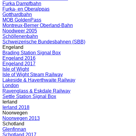
Furka Dampfbahn
Furka- en Oberalppas
Gotthardbahn
MOB GoldenPass
Montreux-Berner Oberland-Bahn
Noodweer 2005
Schöllenenbahn
Schweizerische Bundesbahnen (SBB)
Engeland
Brading Station Signal Box
Engeland 2016
Engeland 2017
Isle of Wight
Isle of Wight Steam Railway
Lakeside & Haverthwaite Railway
London
Ravenglass & Eskdale Railway
Settle Station Signal Box
Ierland
Ierland 2018
Noorwegen
Noorwegen 2013
Schotland
Glenfinnan
Schotland 2017