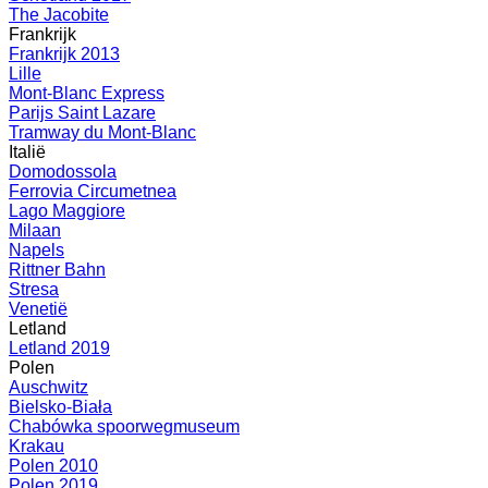
The Jacobite
Frankrijk
Frankrijk 2013
Lille
Mont-Blanc Express
Parijs Saint Lazare
Tramway du Mont-Blanc
Italië
Domodossola
Ferrovia Circumetnea
Lago Maggiore
Milaan
Napels
Rittner Bahn
Stresa
Venetië
Letland
Letland 2019
Polen
Auschwitz
Bielsko-Biała
Chabówka spoorwegmuseum
Krakau
Polen 2010
Polen 2019