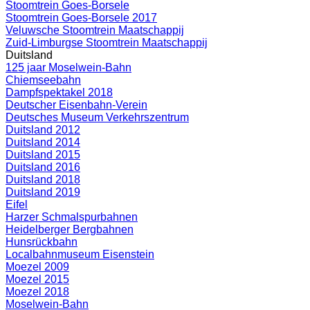
Stoomtrein Goes-Borsele
Stoomtrein Goes-Borsele 2017
Veluwsche Stoomtrein Maatschappij
Zuid-Limburgse Stoomtrein Maatschappij
Duitsland
125 jaar Moselwein-Bahn
Chiemseebahn
Dampfspektakel 2018
Deutscher Eisenbahn-Verein
Deutsches Museum Verkehrszentrum
Duitsland 2012
Duitsland 2014
Duitsland 2015
Duitsland 2016
Duitsland 2018
Duitsland 2019
Eifel
Harzer Schmalspurbahnen
Heidelberger Bergbahnen
Hunsrückbahn
Localbahnmuseum Eisenstein
Moezel 2009
Moezel 2015
Moezel 2018
Moselwein-Bahn