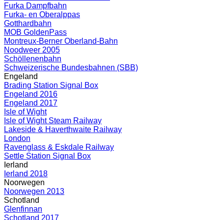
Furka Dampfbahn
Furka- en Oberalppas
Gotthardbahn
MOB GoldenPass
Montreux-Berner Oberland-Bahn
Noodweer 2005
Schöllenenbahn
Schweizerische Bundesbahnen (SBB)
Engeland
Brading Station Signal Box
Engeland 2016
Engeland 2017
Isle of Wight
Isle of Wight Steam Railway
Lakeside & Haverthwaite Railway
London
Ravenglass & Eskdale Railway
Settle Station Signal Box
Ierland
Ierland 2018
Noorwegen
Noorwegen 2013
Schotland
Glenfinnan
Schotland 2017