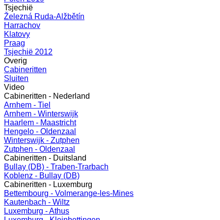
Tsjechië
Železná Ruda-Alžbětín
Harrachov
Klatovy
Praag
Tsjechië 2012
Overig
Cabineritten
Sluiten
Video
Cabineritten - Nederland
Arnhem - Tiel
Arnhem - Winterswijk
Haarlem - Maastricht
Hengelo - Oldenzaal
Winterswijk - Zutphen
Zutphen - Oldenzaal
Cabineritten - Duitsland
Bullay (DB) - Traben-Trarbach
Koblenz - Bullay (DB)
Cabineritten - Luxemburg
Bettembourg - Volmerange-les-Mines
Kautenbach - Wiltz
Luxemburg - Athus
Luxemburg - Kleinbettingen