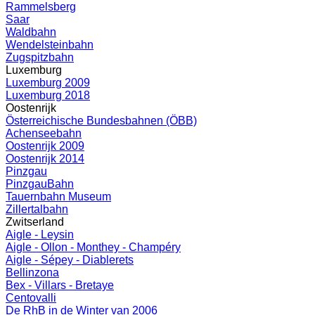
Rammelsberg
Saar
Waldbahn
Wendelsteinbahn
Zugspitzbahn
Luxemburg
Luxemburg 2009
Luxemburg 2018
Oostenrijk
Österreichische Bundesbahnen (ÖBB)
Achenseebahn
Oostenrijk 2009
Oostenrijk 2014
Pinzgau
PinzgauBahn
Tauernbahn Museum
Zillertalbahn
Zwitserland
Aigle - Leysin
Aigle - Ollon - Monthey - Champéry
Aigle - Sépey - Diablerets
Bellinzona
Bex - Villars - Bretaye
Centovalli
De RhB in de Winter van 2006