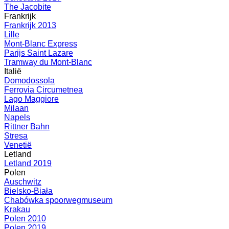
The Jacobite
Frankrijk
Frankrijk 2013
Lille
Mont-Blanc Express
Parijs Saint Lazare
Tramway du Mont-Blanc
Italië
Domodossola
Ferrovia Circumetnea
Lago Maggiore
Milaan
Napels
Rittner Bahn
Stresa
Venetië
Letland
Letland 2019
Polen
Auschwitz
Bielsko-Biała
Chabówka spoorwegmuseum
Krakau
Polen 2010
Polen 2019