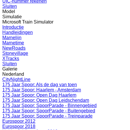
UIC-nummer rekenen
Sluiten
Model
Simulatie
Microsoft Train Simulator
Introductie
Handleidingen
Marnelijn
Marnetime
NewRoads
Stonevillage
XTracks
Sluiten
Galerie
Nederland
CityNightLine
175 Jaar Spoor: Als de dag van toen
175 Jaar Spoor: Haarlem - Amsterdam
175 Jaar Spoor: Open Dag Haarlem
175 Jaar Spoor: Open Dag Leidschendam
175 Jaar Spoor: SpoorParade - Binnengebied
175 Jaar Spoor: SpoorParade - Buitengebied
175 Jaar Spoor: SpoorParade - Treinparade
Eurospoor 2012
Eurospoor 2018