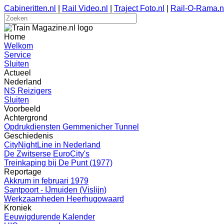
Cabineritten.nl
|
Rail Video.nl
|
Traject Foto.nl
|
Rail-O-Rama.n
Home
Welkom
Service
Sluiten
Actueel
Nederland
NS Reizigers
Sluiten
Voorbeeld
Achtergrond
Opdrukdiensten Gemmenicher Tunnel
Geschiedenis
CityNightLine in Nederland
De Zwitserse EuroCity's
Treinkaping bij De Punt (1977)
Reportage
Akkrum in februari 1979
Santpoort - IJmuiden (Vislijn)
Werkzaamheden Heerhugowaard
Kroniek
Eeuwigdurende Kalender