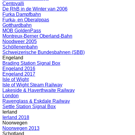
Centovalli
De RhB in de Winter van 2006
Furka Dampfbahn
Furka- en Oberalppas
Gotthardbahn
MOB GoldenPass
Montreux-Berner Oberland-Bahn
Noodweer 2005
Schöllenenbahn
Schweizerische Bundesbahnen (SBB)
Engeland
Brading Station Signal Box
Engeland 2016
Engeland 2017
Isle of Wight
Isle of Wight Steam Railway
Lakeside & Haverthwaite Railway
London
Ravenglass & Eskdale Railway
Settle Station Signal Box
Ierland
Ierland 2018
Noorwegen
Noorwegen 2013
Schotland