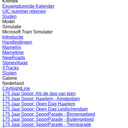
Kroniek
Eeuwigdurende Kalender
UIC-nummer rekenen
Sluiten
Model
Simulatie
Microsoft Train Simulator
Introductie
Handleidingen
Marnelijn
Marnetime
NewRoads
Stonevillage
XTracks
Sluiten
Galerie
Nederland
CityNightLine
175 Jaar Spoor: Als de dag van toen
175 Jaar Spoor: Haarlem - Amsterdam
175 Jaar Spoor: Open Dag Haarlem
175 Jaar Spoor: Open Dag Leidschendam
175 Jaar Spoor: SpoorParade - Binnengebied
175 Jaar Spoor: SpoorParade - Buitengebied
175 Jaar Spoor: SpoorParade - Treinparade