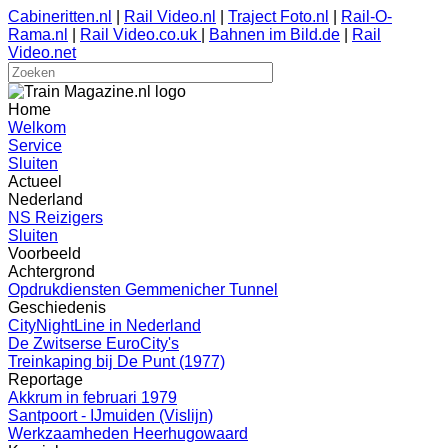
Cabineritten.nl
|
Rail Video.nl
|
Traject Foto.nl
|
Rail-O-
Rama.nl
|
Rail Video.co.uk
|
Bahnen im Bild.de
|
Rail
Video.net
Home
Welkom
Service
Sluiten
Actueel
Nederland
NS Reizigers
Sluiten
Voorbeeld
Achtergrond
Opdrukdiensten Gemmenicher Tunnel
Geschiedenis
CityNightLine in Nederland
De Zwitserse EuroCity's
Treinkaping bij De Punt (1977)
Reportage
Akkrum in februari 1979
Santpoort - IJmuiden (Vislijn)
Werkzaamheden Heerhugowaard