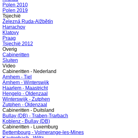
Polen 2010
Polen 2019
Tsjechië
Železná Ruda-Alžbětín
Harrachov
Klatovy
Praag
Tsjechië 2012
Overig
Cabineritten
Sluiten
Video
Cabineritten - Nederland
Arnhem - Tiel
Arnhem - Winterswijk
Haarlem - Maastricht
Hengelo - Oldenzaal
Winterswijk - Zutphen
Zutphen - Oldenzaal
Cabineritten - Duitsland
Bullay (DB) - Traben-Trarbach
Koblenz - Bullay (DB)
Cabineritten - Luxemburg
Bettembourg - Volmerange-les-Mines
Kautenbach - Wiltz