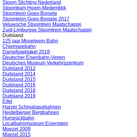
Stoom Stichting Nederland
Stoomtram Hoorn-Medemblik
Stoomtrein Goes-Borsele
Stoomtrein Goes-Borsele 2017
Veluwsche Stoomtrein Maatschappij
Zuid-Limburgse Stoomtrein Maatschappij
Duitsland
125 jaar Moselwein-Bahn
Chiemseebahn
Dampfspektakel 2018
Deutscher Eisenbahn-Verein
Deutsches Museum Verkehrszentrum
Duitsland 2012
Duitsland 2014
Duitsland 2015
Duitsland 2016
Duitsland 2018
Duitsland 2019
Eifel
Harzer Schmalspurbahnen
Heidelberger Bergbahnen
Hunsrückbahn
Localbahnmuseum Eisenstein
Moezel 2009
Moezel 2015