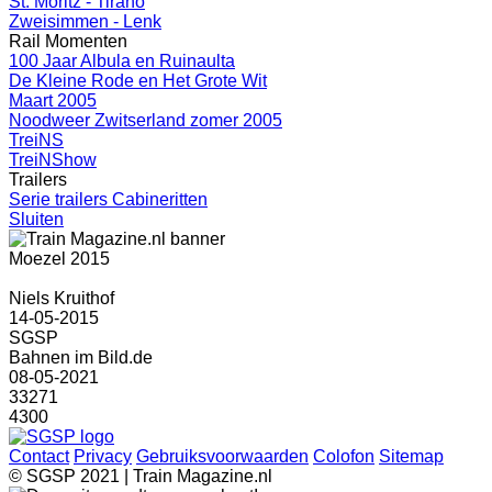
St. Moritz - Tirano
Zweisimmen - Lenk
Rail Momenten
100 Jaar Albula en Ruinaulta
De Kleine Rode en Het Grote Wit
Maart 2005
Noodweer Zwitserland zomer 2005
TreiNS
TreiNShow
Trailers
Serie trailers Cabineritten
Sluiten
Moezel 2015
Niels Kruithof
14-05-2015
SGSP
Bahnen im Bild.de
08-05-2021
33271
4300
Contact
Privacy
Gebruiksvoorwaarden
Colofon
Sitemap
© SGSP 2021 | Train Magazine.nl