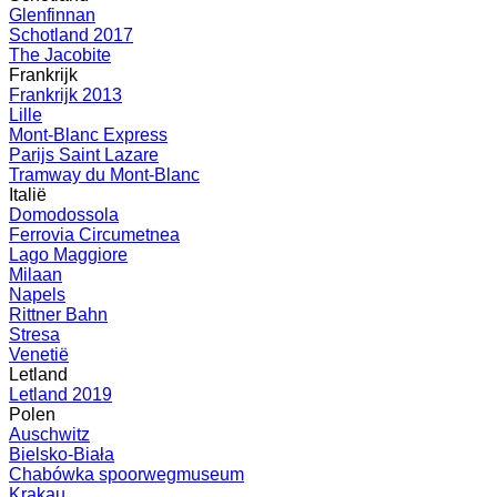
Glenfinnan
Schotland 2017
The Jacobite
Frankrijk
Frankrijk 2013
Lille
Mont-Blanc Express
Parijs Saint Lazare
Tramway du Mont-Blanc
Italië
Domodossola
Ferrovia Circumetnea
Lago Maggiore
Milaan
Napels
Rittner Bahn
Stresa
Venetië
Letland
Letland 2019
Polen
Auschwitz
Bielsko-Biała
Chabówka spoorwegmuseum
Krakau