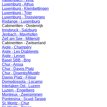
Luxemburg - Athus
Luxemburg - Kleinbettingen
Luxemburg - Trier
Luxemburg - Troisvierges
Rodange - Luxemburg
Cabineritten - Oostenrijk
Innsbruck - Salzburg
Jenbach - Mayrhofen
Zell am See - Mittersill
Cabineritten - Zwitserland
Aigle - Champéry
Aigle - Les Diablerets
Aigle - Leysin
Basel SBB - Brig
Chur - Arosa
Chur - Davos Platz
Chur - Disentis/Mustér
Davos Platz - Filisur
Domodossola - Locarno
Interlaken Ost - Luzern
Luzern - Engelberg
Montreux - Zweisimmen
Pontresina - Scuol-Tarasp
St. Moritz - Chur