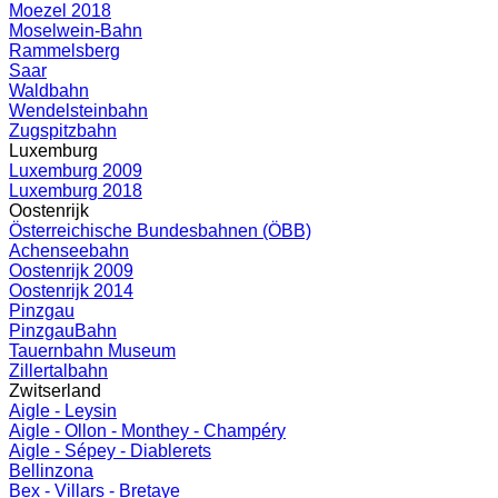
Moezel 2018
Moselwein-Bahn
Rammelsberg
Saar
Waldbahn
Wendelsteinbahn
Zugspitzbahn
Luxemburg
Luxemburg 2009
Luxemburg 2018
Oostenrijk
Österreichische Bundesbahnen (ÖBB)
Achenseebahn
Oostenrijk 2009
Oostenrijk 2014
Pinzgau
PinzgauBahn
Tauernbahn Museum
Zillertalbahn
Zwitserland
Aigle - Leysin
Aigle - Ollon - Monthey - Champéry
Aigle - Sépey - Diablerets
Bellinzona
Bex - Villars - Bretaye