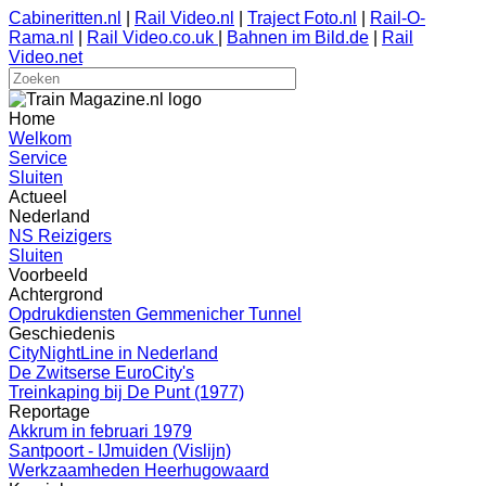
Cabineritten.nl
|
Rail Video.nl
|
Traject Foto.nl
|
Rail-O-
Rama.nl
|
Rail Video.co.uk
|
Bahnen im Bild.de
|
Rail
Video.net
Home
Welkom
Service
Sluiten
Actueel
Nederland
NS Reizigers
Sluiten
Voorbeeld
Achtergrond
Opdrukdiensten Gemmenicher Tunnel
Geschiedenis
CityNightLine in Nederland
De Zwitserse EuroCity's
Treinkaping bij De Punt (1977)
Reportage
Akkrum in februari 1979
Santpoort - IJmuiden (Vislijn)
Werkzaamheden Heerhugowaard