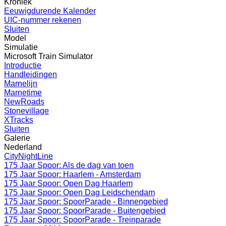
Kroniek
Eeuwigdurende Kalender
UIC-nummer rekenen
Sluiten
Model
Simulatie
Microsoft Train Simulator
Introductie
Handleidingen
Marnelijn
Marnetime
NewRoads
Stonevillage
XTracks
Sluiten
Galerie
Nederland
CityNightLine
175 Jaar Spoor: Als de dag van toen
175 Jaar Spoor: Haarlem - Amsterdam
175 Jaar Spoor: Open Dag Haarlem
175 Jaar Spoor: Open Dag Leidschendam
175 Jaar Spoor: SpoorParade - Binnengebied
175 Jaar Spoor: SpoorParade - Buitengebied
175 Jaar Spoor: SpoorParade - Treinparade