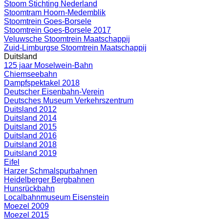
Stoom Stichting Nederland
Stoomtram Hoorn-Medemblik
Stoomtrein Goes-Borsele
Stoomtrein Goes-Borsele 2017
Veluwsche Stoomtrein Maatschappij
Zuid-Limburgse Stoomtrein Maatschappij
Duitsland
125 jaar Moselwein-Bahn
Chiemseebahn
Dampfspektakel 2018
Deutscher Eisenbahn-Verein
Deutsches Museum Verkehrszentrum
Duitsland 2012
Duitsland 2014
Duitsland 2015
Duitsland 2016
Duitsland 2018
Duitsland 2019
Eifel
Harzer Schmalspurbahnen
Heidelberger Bergbahnen
Hunsrückbahn
Localbahnmuseum Eisenstein
Moezel 2009
Moezel 2015