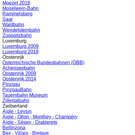
Moezel 2018
Moselwein-Bahn
Rammelsberg
Saar
Waldbahn
Wendelsteinbahn
Zugspitzbahn
Luxemburg
Luxemburg 2009
Luxemburg 2018
Oostenrijk
Österreichische Bundesbahnen (ÖBB)
Achenseebahn
Oostenrijk 2009
Oostenrijk 2014
Pinzgau
PinzgauBahn
Tauernbahn Museum
Zillertalbahn
Zwitserland
Aigle - Leysin
Aigle - Ollon - Monthey - Champéry
Aigle - Sépey - Diablerets
Bellinzona
Bex - Villars - Bretaye