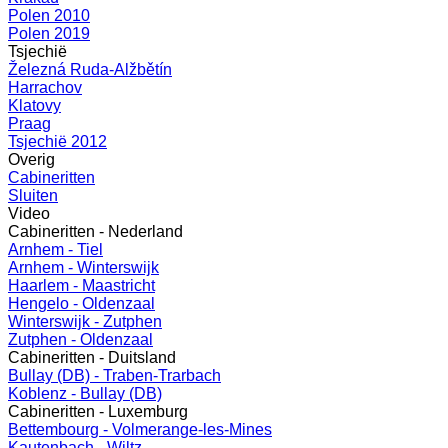
Polen 2010
Polen 2019
Tsjechië
Železná Ruda-Alžbětín
Harrachov
Klatovy
Praag
Tsjechië 2012
Overig
Cabineritten
Sluiten
Video
Cabineritten - Nederland
Arnhem - Tiel
Arnhem - Winterswijk
Haarlem - Maastricht
Hengelo - Oldenzaal
Winterswijk - Zutphen
Zutphen - Oldenzaal
Cabineritten - Duitsland
Bullay (DB) - Traben-Trarbach
Koblenz - Bullay (DB)
Cabineritten - Luxemburg
Bettembourg - Volmerange-les-Mines
Kautenbach - Wiltz