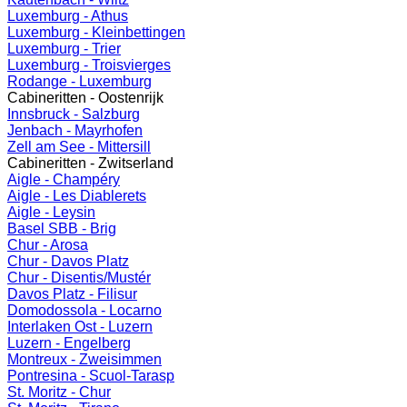
Luxemburg - Athus
Luxemburg - Kleinbettingen
Luxemburg - Trier
Luxemburg - Troisvierges
Rodange - Luxemburg
Cabineritten - Oostenrijk
Innsbruck - Salzburg
Jenbach - Mayrhofen
Zell am See - Mittersill
Cabineritten - Zwitserland
Aigle - Champéry
Aigle - Les Diablerets
Aigle - Leysin
Basel SBB - Brig
Chur - Arosa
Chur - Davos Platz
Chur - Disentis/Mustér
Davos Platz - Filisur
Domodossola - Locarno
Interlaken Ost - Luzern
Luzern - Engelberg
Montreux - Zweisimmen
Pontresina - Scuol-Tarasp
St. Moritz - Chur