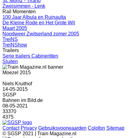
St. Moritz - Tirano
Zweisimmen - Lenk
Rail Momenten
100 Jaar Albula en Ruinaulta
De Kleine Rode en Het Grote Wit
Maart 2005
Noodweer Zwitserland zomer 2005
TreiNS
TreiNShow
Trailers
Serie trailers Cabineritten
Sluiten
Moezel 2015
Niels Kruithof
14-05-2015
SGSP
Bahnen im Bild.de
08-05-2021
33370
4375
Contact
Privacy
Gebruiksvoorwaarden
Colofon
Sitemap
© SGSP 2021 | Train Magazine.nl