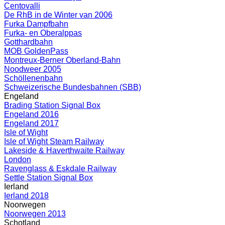
Centovalli
De RhB in de Winter van 2006
Furka Dampfbahn
Furka- en Oberalppas
Gotthardbahn
MOB GoldenPass
Montreux-Berner Oberland-Bahn
Noodweer 2005
Schöllenenbahn
Schweizerische Bundesbahnen (SBB)
Engeland
Brading Station Signal Box
Engeland 2016
Engeland 2017
Isle of Wight
Isle of Wight Steam Railway
Lakeside & Haverthwaite Railway
London
Ravenglass & Eskdale Railway
Settle Station Signal Box
Ierland
Ierland 2018
Noorwegen
Noorwegen 2013
Schotland