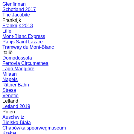
Glenfinnan
Schotland 2017
The Jacobite
Frankrijk
Frankrijk 2013
Lille
Mont-Blanc Express
Parijs Saint Lazare
Tramway du Mont-Blanc
Italië
Domodossola
Ferrovia Circumetnea
Lago Maggiore
Milaan
Napels
Rittner Bahn
Stresa
Venetië
Letland
Letland 2019
Polen
Auschwitz
Bielsko-Biała
Chabówka spoorwegmuseum
Krakau