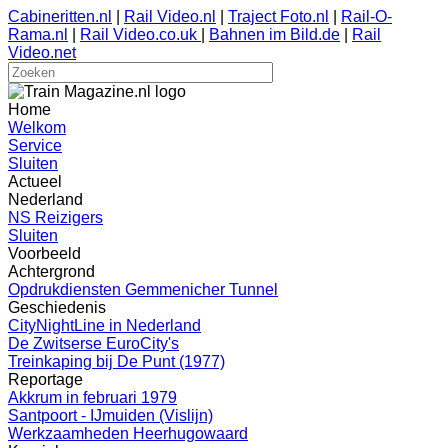
Cabineritten.nl
|
Rail Video.nl
|
Traject Foto.nl
|
Rail-O-
Rama.nl
|
Rail Video.co.uk
|
Bahnen im Bild.de
|
Rail
Video.net
Home
Welkom
Service
Sluiten
Actueel
Nederland
NS Reizigers
Sluiten
Voorbeeld
Achtergrond
Opdrukdiensten Gemmenicher Tunnel
Geschiedenis
CityNightLine in Nederland
De Zwitserse EuroCity's
Treinkaping bij De Punt (1977)
Reportage
Akkrum in februari 1979
Santpoort - IJmuiden (Vislijn)
Werkzaamheden Heerhugowaard