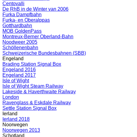
Centovalli
De RhB in de Winter van 2006
Furka Dampfbahn
Furka- en Oberalppas
Gotthardbahn
MOB GoldenPass
Montreux-Berner Oberland-Bahn
Noodweer 2005
Schöllenenbahn
Schweizerische Bundesbahnen (SBB)
Engeland
Brading Station Signal Box
Engeland 2016
Engeland 2017
Isle of Wight
Isle of Wight Steam Railway
Lakeside & Haverthwaite Railway
London
Ravenglass & Eskdale Railway
Settle Station Signal Box
Ierland
Ierland 2018
Noorwegen
Noorwegen 2013
Schotland