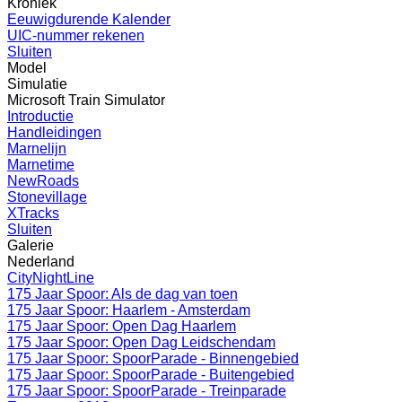
Kroniek
Eeuwigdurende Kalender
UIC-nummer rekenen
Sluiten
Model
Simulatie
Microsoft Train Simulator
Introductie
Handleidingen
Marnelijn
Marnetime
NewRoads
Stonevillage
XTracks
Sluiten
Galerie
Nederland
CityNightLine
175 Jaar Spoor: Als de dag van toen
175 Jaar Spoor: Haarlem - Amsterdam
175 Jaar Spoor: Open Dag Haarlem
175 Jaar Spoor: Open Dag Leidschendam
175 Jaar Spoor: SpoorParade - Binnengebied
175 Jaar Spoor: SpoorParade - Buitengebied
175 Jaar Spoor: SpoorParade - Treinparade