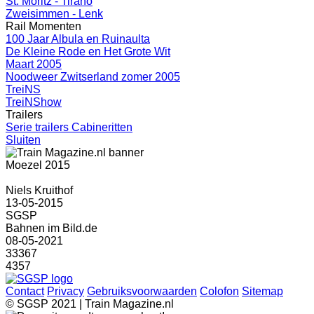
St. Moritz - Tirano
Zweisimmen - Lenk
Rail Momenten
100 Jaar Albula en Ruinaulta
De Kleine Rode en Het Grote Wit
Maart 2005
Noodweer Zwitserland zomer 2005
TreiNS
TreiNShow
Trailers
Serie trailers Cabineritten
Sluiten
Moezel 2015
Niels Kruithof
13-05-2015
SGSP
Bahnen im Bild.de
08-05-2021
33367
4357
Contact
Privacy
Gebruiksvoorwaarden
Colofon
Sitemap
© SGSP 2021 | Train Magazine.nl