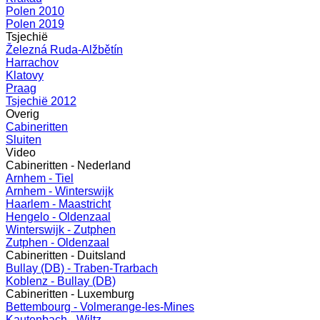
Polen 2010
Polen 2019
Tsjechië
Železná Ruda-Alžbětín
Harrachov
Klatovy
Praag
Tsjechië 2012
Overig
Cabineritten
Sluiten
Video
Cabineritten - Nederland
Arnhem - Tiel
Arnhem - Winterswijk
Haarlem - Maastricht
Hengelo - Oldenzaal
Winterswijk - Zutphen
Zutphen - Oldenzaal
Cabineritten - Duitsland
Bullay (DB) - Traben-Trarbach
Koblenz - Bullay (DB)
Cabineritten - Luxemburg
Bettembourg - Volmerange-les-Mines
Kautenbach - Wiltz