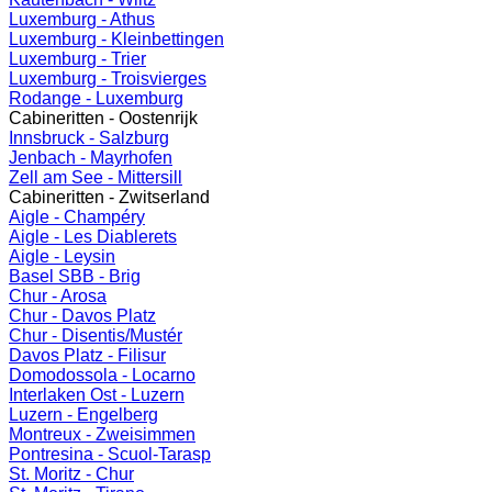
Luxemburg - Athus
Luxemburg - Kleinbettingen
Luxemburg - Trier
Luxemburg - Troisvierges
Rodange - Luxemburg
Cabineritten - Oostenrijk
Innsbruck - Salzburg
Jenbach - Mayrhofen
Zell am See - Mittersill
Cabineritten - Zwitserland
Aigle - Champéry
Aigle - Les Diablerets
Aigle - Leysin
Basel SBB - Brig
Chur - Arosa
Chur - Davos Platz
Chur - Disentis/Mustér
Davos Platz - Filisur
Domodossola - Locarno
Interlaken Ost - Luzern
Luzern - Engelberg
Montreux - Zweisimmen
Pontresina - Scuol-Tarasp
St. Moritz - Chur