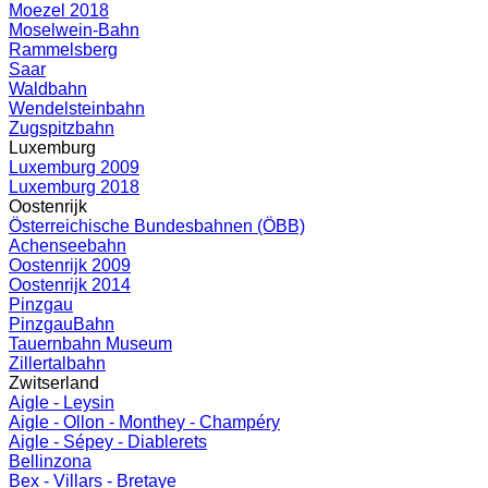
Moezel 2018
Moselwein-Bahn
Rammelsberg
Saar
Waldbahn
Wendelsteinbahn
Zugspitzbahn
Luxemburg
Luxemburg 2009
Luxemburg 2018
Oostenrijk
Österreichische Bundesbahnen (ÖBB)
Achenseebahn
Oostenrijk 2009
Oostenrijk 2014
Pinzgau
PinzgauBahn
Tauernbahn Museum
Zillertalbahn
Zwitserland
Aigle - Leysin
Aigle - Ollon - Monthey - Champéry
Aigle - Sépey - Diablerets
Bellinzona
Bex - Villars - Bretaye