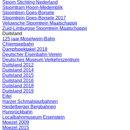
Stoom Stichting Nederland
Stoomtram Hoorn-Medemblik
Stoomtrein Goes-Borsele
Stoomtrein Goes-Borsele 2017
Veluwsche Stoomtrein Maatschappij
Zuid-Limburgse Stoomtrein Maatschappij
Duitsland
125 jaar Moselwein-Bahn
Chiemseebahn
Dampfspektakel 2018
Deutscher Eisenbahn-Verein
Deutsches Museum Verkehrszentrum
Duitsland 2012
Duitsland 2014
Duitsland 2015
Duitsland 2016
Duitsland 2018
Duitsland 2019
Eifel
Harzer Schmalspurbahnen
Heidelberger Bergbahnen
Hunsrückbahn
Localbahnmuseum Eisenstein
Moezel 2009
Moezel 2015