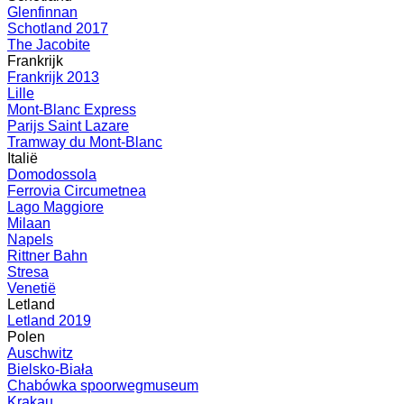
Glenfinnan
Schotland 2017
The Jacobite
Frankrijk
Frankrijk 2013
Lille
Mont-Blanc Express
Parijs Saint Lazare
Tramway du Mont-Blanc
Italië
Domodossola
Ferrovia Circumetnea
Lago Maggiore
Milaan
Napels
Rittner Bahn
Stresa
Venetië
Letland
Letland 2019
Polen
Auschwitz
Bielsko-Biała
Chabówka spoorwegmuseum
Krakau