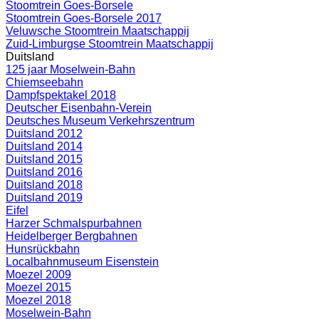
Stoomtrein Goes-Borsele
Stoomtrein Goes-Borsele 2017
Veluwsche Stoomtrein Maatschappij
Zuid-Limburgse Stoomtrein Maatschappij
Duitsland
125 jaar Moselwein-Bahn
Chiemseebahn
Dampfspektakel 2018
Deutscher Eisenbahn-Verein
Deutsches Museum Verkehrszentrum
Duitsland 2012
Duitsland 2014
Duitsland 2015
Duitsland 2016
Duitsland 2018
Duitsland 2019
Eifel
Harzer Schmalspurbahnen
Heidelberger Bergbahnen
Hunsrückbahn
Localbahnmuseum Eisenstein
Moezel 2009
Moezel 2015
Moezel 2018
Moselwein-Bahn