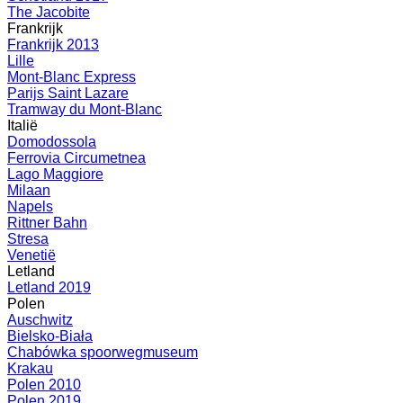
The Jacobite
Frankrijk
Frankrijk 2013
Lille
Mont-Blanc Express
Parijs Saint Lazare
Tramway du Mont-Blanc
Italië
Domodossola
Ferrovia Circumetnea
Lago Maggiore
Milaan
Napels
Rittner Bahn
Stresa
Venetië
Letland
Letland 2019
Polen
Auschwitz
Bielsko-Biała
Chabówka spoorwegmuseum
Krakau
Polen 2010
Polen 2019