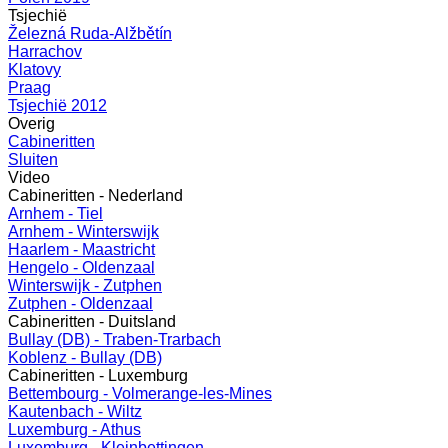
Tsjechië
Železná Ruda-Alžbětín
Harrachov
Klatovy
Praag
Tsjechië 2012
Overig
Cabineritten
Sluiten
Video
Cabineritten - Nederland
Arnhem - Tiel
Arnhem - Winterswijk
Haarlem - Maastricht
Hengelo - Oldenzaal
Winterswijk - Zutphen
Zutphen - Oldenzaal
Cabineritten - Duitsland
Bullay (DB) - Traben-Trarbach
Koblenz - Bullay (DB)
Cabineritten - Luxemburg
Bettembourg - Volmerange-les-Mines
Kautenbach - Wiltz
Luxemburg - Athus
Luxemburg - Kleinbettingen