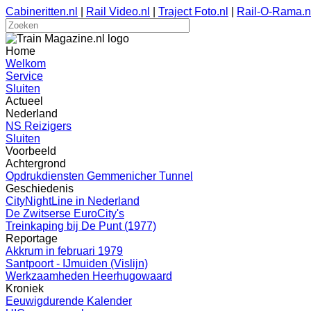
Cabineritten.nl
|
Rail Video.nl
|
Traject Foto.nl
|
Rail-O-Rama.n
Home
Welkom
Service
Sluiten
Actueel
Nederland
NS Reizigers
Sluiten
Voorbeeld
Achtergrond
Opdrukdiensten Gemmenicher Tunnel
Geschiedenis
CityNightLine in Nederland
De Zwitserse EuroCity's
Treinkaping bij De Punt (1977)
Reportage
Akkrum in februari 1979
Santpoort - IJmuiden (Vislijn)
Werkzaamheden Heerhugowaard
Kroniek
Eeuwigdurende Kalender