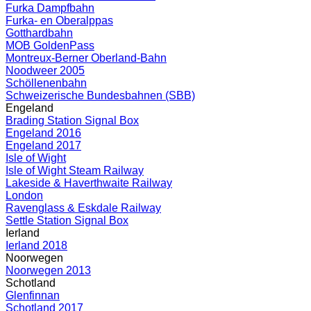
Furka Dampfbahn
Furka- en Oberalppas
Gotthardbahn
MOB GoldenPass
Montreux-Berner Oberland-Bahn
Noodweer 2005
Schöllenenbahn
Schweizerische Bundesbahnen (SBB)
Engeland
Brading Station Signal Box
Engeland 2016
Engeland 2017
Isle of Wight
Isle of Wight Steam Railway
Lakeside & Haverthwaite Railway
London
Ravenglass & Eskdale Railway
Settle Station Signal Box
Ierland
Ierland 2018
Noorwegen
Noorwegen 2013
Schotland
Glenfinnan
Schotland 2017