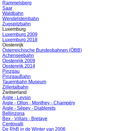
Rammelsberg
Saar
Waldbahn
Wendelsteinbahn
Zugspitzbahn
Luxemburg
Luxemburg 2009
Luxemburg 2018
Oostenrijk
Österreichische Bundesbahnen (ÖBB)
Achenseebahn
Oostenrijk 2009
Oostenrijk 2014
Pinzgau
PinzgauBahn
Tauernbahn Museum
Zillertalbahn
Zwitserland
Aigle - Leysin
Aigle - Ollon - Monthey - Champéry
Aigle - Sépey - Diablerets
Bellinzona
Bex - Villars - Bretaye
Centovalli
De RhB in de Winter van 2006