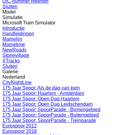
UIC-nummer rekenen
Sluiten
Model
Simulatie
Microsoft Train Simulator
Introductie
Handleidingen
Marnelijn
Marnetime
NewRoads
Stonevillage
XTracks
Sluiten
Galerie
Nederland
CityNightLine
175 Jaar Spoor: Als de dag van toen
175 Jaar Spoor: Haarlem - Amsterdam
175 Jaar Spoor: Open Dag Haarlem
175 Jaar Spoor: Open Dag Leidschendam
175 Jaar Spoor: SpoorParade - Binnengebied
175 Jaar Spoor: SpoorParade - Buitengebied
175 Jaar Spoor: SpoorParade - Treinparade
Eurospoor 2012
Eurospoor 2018