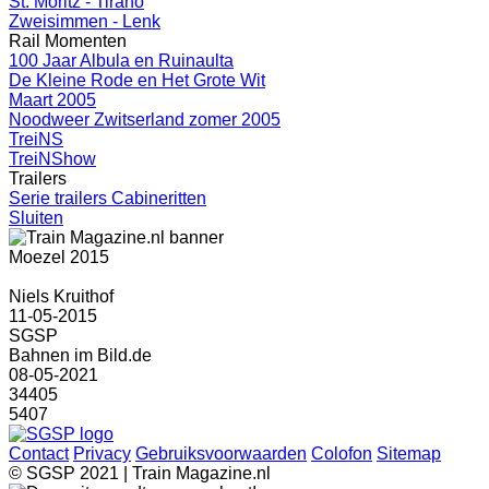
St. Moritz - Tirano
Zweisimmen - Lenk
Rail Momenten
100 Jaar Albula en Ruinaulta
De Kleine Rode en Het Grote Wit
Maart 2005
Noodweer Zwitserland zomer 2005
TreiNS
TreiNShow
Trailers
Serie trailers Cabineritten
Sluiten
Moezel 2015
Niels Kruithof
11-05-2015
SGSP
Bahnen im Bild.de
08-05-2021
34405
5407
Contact
Privacy
Gebruiksvoorwaarden
Colofon
Sitemap
© SGSP 2021 | Train Magazine.nl