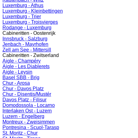
Luxemburg - Athus
Luxemburg - Kleinbettingen
Luxemburg - Trier
Luxemburg - Troisvierges
Rodange - Luxemburg
Cabineritten - Oostenrijk
Innsbruck - Salzburg
Jenbach - Mayrhofen
Zell am See - Mittersill
Cabineritten - Zwitserland
Aigle - Champéry
Aigle - Les Diablerets
Aigle - Leysin
Basel SBB - Brig
Chur - Arosa
Chur - Davos Platz
Chur - Disentis/Mustér
Davos Platz - Filisur
Domodossola - Locarno
Interlaken Ost - Luzern
Luzern - Engelberg
Montreux - Zweisimmen
Pontresina - Scuol-Tarasp
St. Moritz - Chur