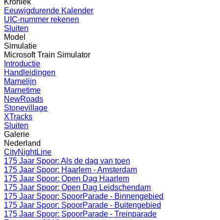
Kroniek
Eeuwigdurende Kalender
UIC-nummer rekenen
Sluiten
Model
Simulatie
Microsoft Train Simulator
Introductie
Handleidingen
Marnelijn
Marnetime
NewRoads
Stonevillage
XTracks
Sluiten
Galerie
Nederland
CityNightLine
175 Jaar Spoor: Als de dag van toen
175 Jaar Spoor: Haarlem - Amsterdam
175 Jaar Spoor: Open Dag Haarlem
175 Jaar Spoor: Open Dag Leidschendam
175 Jaar Spoor: SpoorParade - Binnengebied
175 Jaar Spoor: SpoorParade - Buitengebied
175 Jaar Spoor: SpoorParade - Treinparade