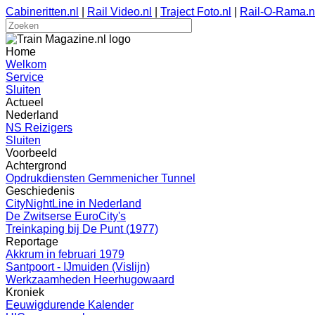
Cabineritten.nl
|
Rail Video.nl
|
Traject Foto.nl
|
Rail-O-Rama.n
Home
Welkom
Service
Sluiten
Actueel
Nederland
NS Reizigers
Sluiten
Voorbeeld
Achtergrond
Opdrukdiensten Gemmenicher Tunnel
Geschiedenis
CityNightLine in Nederland
De Zwitserse EuroCity's
Treinkaping bij De Punt (1977)
Reportage
Akkrum in februari 1979
Santpoort - IJmuiden (Vislijn)
Werkzaamheden Heerhugowaard
Kroniek
Eeuwigdurende Kalender