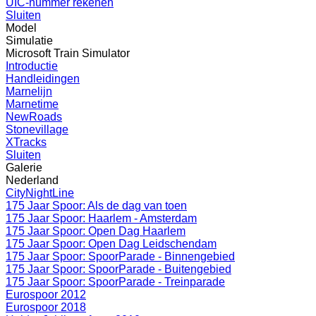
UIC-nummer rekenen
Sluiten
Model
Simulatie
Microsoft Train Simulator
Introductie
Handleidingen
Marnelijn
Marnetime
NewRoads
Stonevillage
XTracks
Sluiten
Galerie
Nederland
CityNightLine
175 Jaar Spoor: Als de dag van toen
175 Jaar Spoor: Haarlem - Amsterdam
175 Jaar Spoor: Open Dag Haarlem
175 Jaar Spoor: Open Dag Leidschendam
175 Jaar Spoor: SpoorParade - Binnengebied
175 Jaar Spoor: SpoorParade - Buitengebied
175 Jaar Spoor: SpoorParade - Treinparade
Eurospoor 2012
Eurospoor 2018