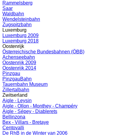
Rammelsberg
Saar
Waldbahn
Wendelsteinbahn
Zugspitzbahn
Luxemburg
Luxemburg 2009
Luxemburg 2018
Oostenrijk
Österreichische Bundesbahnen (ÖBB)
Achenseebahn
Oostenrijk 2009
Oostenrijk 2014
Pinzgau
PinzgauBahn
Tauernbahn Museum
Zillertalbahn
Zwitserland
Aigle - Leysin
Aigle - Ollon - Monthey - Champéry
Aigle - Sépey - Diablerets
Bellinzona
Bex - Villars - Bretaye
Centovalli
De RhB in de Winter van 2006