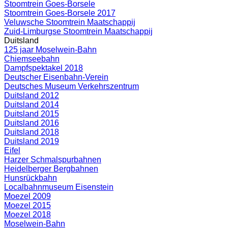
Stoomtrein Goes-Borsele
Stoomtrein Goes-Borsele 2017
Veluwsche Stoomtrein Maatschappij
Zuid-Limburgse Stoomtrein Maatschappij
Duitsland
125 jaar Moselwein-Bahn
Chiemseebahn
Dampfspektakel 2018
Deutscher Eisenbahn-Verein
Deutsches Museum Verkehrszentrum
Duitsland 2012
Duitsland 2014
Duitsland 2015
Duitsland 2016
Duitsland 2018
Duitsland 2019
Eifel
Harzer Schmalspurbahnen
Heidelberger Bergbahnen
Hunsrückbahn
Localbahnmuseum Eisenstein
Moezel 2009
Moezel 2015
Moezel 2018
Moselwein-Bahn