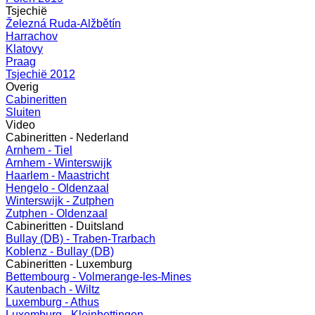
Tsjechië
Železná Ruda-Alžbětín
Harrachov
Klatovy
Praag
Tsjechië 2012
Overig
Cabineritten
Sluiten
Video
Cabineritten - Nederland
Arnhem - Tiel
Arnhem - Winterswijk
Haarlem - Maastricht
Hengelo - Oldenzaal
Winterswijk - Zutphen
Zutphen - Oldenzaal
Cabineritten - Duitsland
Bullay (DB) - Traben-Trarbach
Koblenz - Bullay (DB)
Cabineritten - Luxemburg
Bettembourg - Volmerange-les-Mines
Kautenbach - Wiltz
Luxemburg - Athus
Luxemburg - Kleinbettingen