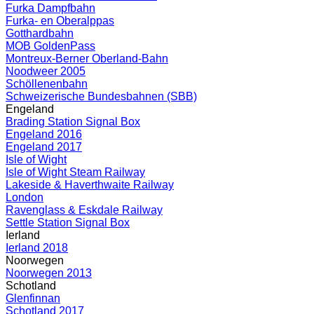
Furka Dampfbahn
Furka- en Oberalppas
Gotthardbahn
MOB GoldenPass
Montreux-Berner Oberland-Bahn
Noodweer 2005
Schöllenenbahn
Schweizerische Bundesbahnen (SBB)
Engeland
Brading Station Signal Box
Engeland 2016
Engeland 2017
Isle of Wight
Isle of Wight Steam Railway
Lakeside & Haverthwaite Railway
London
Ravenglass & Eskdale Railway
Settle Station Signal Box
Ierland
Ierland 2018
Noorwegen
Noorwegen 2013
Schotland
Glenfinnan
Schotland 2017