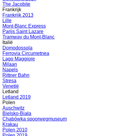
The Jacobite
Frankrijk
Frankrijk 2013
Lille
Mont-Blanc Express
Parijs Saint Lazare
Tramway du Mont-Blanc
Italië
Domodossola
Ferrovia Circumetnea
Lago Maggiore
Milaan
Napels
Rittner Bahn
Stresa
Venetië
Letland
Letland 2019
Polen
Auschwitz
Bielsko-Biała
Chabówka spoorwegmuseum
Krakau
Polen 2010
Polen 2019