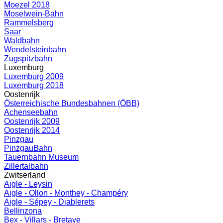
Moezel 2018
Moselwein-Bahn
Rammelsberg
Saar
Waldbahn
Wendelsteinbahn
Zugspitzbahn
Luxemburg
Luxemburg 2009
Luxemburg 2018
Oostenrijk
Österreichische Bundesbahnen (ÖBB)
Achenseebahn
Oostenrijk 2009
Oostenrijk 2014
Pinzgau
PinzgauBahn
Tauernbahn Museum
Zillertalbahn
Zwitserland
Aigle - Leysin
Aigle - Ollon - Monthey - Champéry
Aigle - Sépey - Diablerets
Bellinzona
Bex - Villars - Bretaye