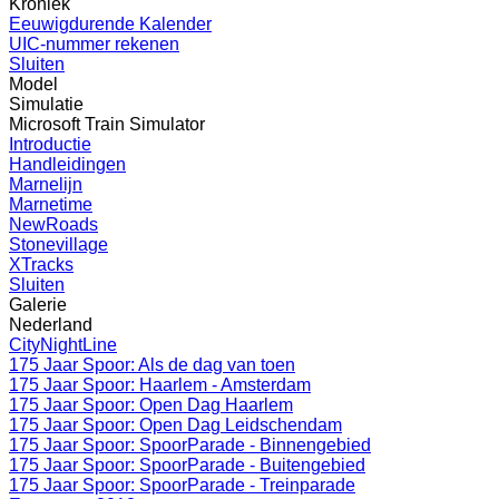
Kroniek
Eeuwigdurende Kalender
UIC-nummer rekenen
Sluiten
Model
Simulatie
Microsoft Train Simulator
Introductie
Handleidingen
Marnelijn
Marnetime
NewRoads
Stonevillage
XTracks
Sluiten
Galerie
Nederland
CityNightLine
175 Jaar Spoor: Als de dag van toen
175 Jaar Spoor: Haarlem - Amsterdam
175 Jaar Spoor: Open Dag Haarlem
175 Jaar Spoor: Open Dag Leidschendam
175 Jaar Spoor: SpoorParade - Binnengebied
175 Jaar Spoor: SpoorParade - Buitengebied
175 Jaar Spoor: SpoorParade - Treinparade