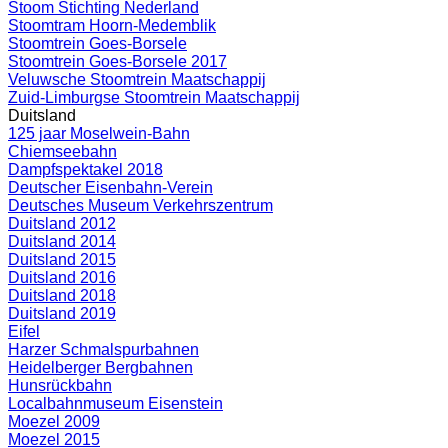
Stoom Stichting Nederland
Stoomtram Hoorn-Medemblik
Stoomtrein Goes-Borsele
Stoomtrein Goes-Borsele 2017
Veluwsche Stoomtrein Maatschappij
Zuid-Limburgse Stoomtrein Maatschappij
Duitsland
125 jaar Moselwein-Bahn
Chiemseebahn
Dampfspektakel 2018
Deutscher Eisenbahn-Verein
Deutsches Museum Verkehrszentrum
Duitsland 2012
Duitsland 2014
Duitsland 2015
Duitsland 2016
Duitsland 2018
Duitsland 2019
Eifel
Harzer Schmalspurbahnen
Heidelberger Bergbahnen
Hunsrückbahn
Localbahnmuseum Eisenstein
Moezel 2009
Moezel 2015