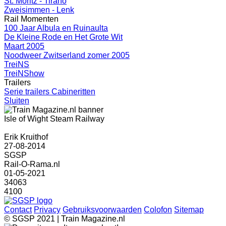
St. Moritz - Tirano
Zweisimmen - Lenk
Rail Momenten
100 Jaar Albula en Ruinaulta
De Kleine Rode en Het Grote Wit
Maart 2005
Noodweer Zwitserland zomer 2005
TreiNS
TreiNShow
Trailers
Serie trailers Cabineritten
Sluiten
Isle of Wight Steam Railway
Erik Kruithof
27-08-2014
SGSP
Rail-O-Rama.nl
01-05-2021
34063
4100
Contact
Privacy
Gebruiksvoorwaarden
Colofon
Sitemap
© SGSP 2021 | Train Magazine.nl