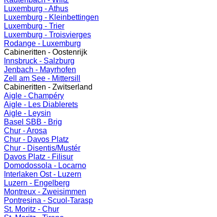
Luxemburg - Athus
Luxemburg - Kleinbettingen
Luxemburg - Trier
Luxemburg - Troisvierges
Rodange - Luxemburg
Cabineritten - Oostenrijk
Innsbruck - Salzburg
Jenbach - Mayrhofen
Zell am See - Mittersill
Cabineritten - Zwitserland
Aigle - Champéry
Aigle - Les Diablerets
Aigle - Leysin
Basel SBB - Brig
Chur - Arosa
Chur - Davos Platz
Chur - Disentis/Mustér
Davos Platz - Filisur
Domodossola - Locarno
Interlaken Ost - Luzern
Luzern - Engelberg
Montreux - Zweisimmen
Pontresina - Scuol-Tarasp
St. Moritz - Chur