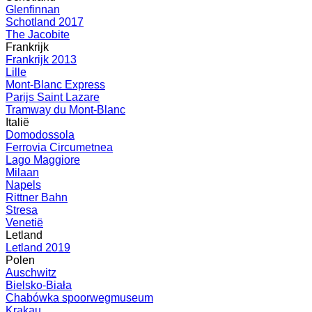
Glenfinnan
Schotland 2017
The Jacobite
Frankrijk
Frankrijk 2013
Lille
Mont-Blanc Express
Parijs Saint Lazare
Tramway du Mont-Blanc
Italië
Domodossola
Ferrovia Circumetnea
Lago Maggiore
Milaan
Napels
Rittner Bahn
Stresa
Venetië
Letland
Letland 2019
Polen
Auschwitz
Bielsko-Biała
Chabówka spoorwegmuseum
Krakau