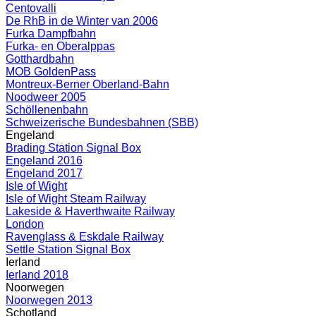
Centovalli
De RhB in de Winter van 2006
Furka Dampfbahn
Furka- en Oberalppas
Gotthardbahn
MOB GoldenPass
Montreux-Berner Oberland-Bahn
Noodweer 2005
Schöllenenbahn
Schweizerische Bundesbahnen (SBB)
Engeland
Brading Station Signal Box
Engeland 2016
Engeland 2017
Isle of Wight
Isle of Wight Steam Railway
Lakeside & Haverthwaite Railway
London
Ravenglass & Eskdale Railway
Settle Station Signal Box
Ierland
Ierland 2018
Noorwegen
Noorwegen 2013
Schotland