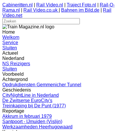
Cabineritten.nl
|
Rail Video.nl
|
Traject Foto.nl
|
Rail-O-
Rama.nl
|
Rail Video.co.uk
|
Bahnen im Bild.de
|
Rail
Video.net
Home
Welkom
Service
Sluiten
Actueel
Nederland
NS Reizigers
Sluiten
Voorbeeld
Achtergrond
Opdrukdiensten Gemmenicher Tunnel
Geschiedenis
CityNightLine in Nederland
De Zwitserse EuroCity's
Treinkaping bij De Punt (1977)
Reportage
Akkrum in februari 1979
Santpoort - IJmuiden (Vislijn)
Werkzaamheden Heerhugowaard