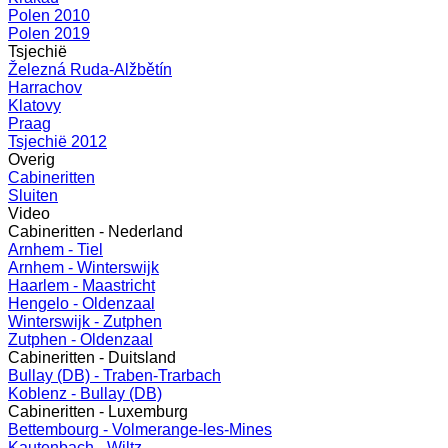
Polen 2010
Polen 2019
Tsjechië
Železná Ruda-Alžbětín
Harrachov
Klatovy
Praag
Tsjechië 2012
Overig
Cabineritten
Sluiten
Video
Cabineritten - Nederland
Arnhem - Tiel
Arnhem - Winterswijk
Haarlem - Maastricht
Hengelo - Oldenzaal
Winterswijk - Zutphen
Zutphen - Oldenzaal
Cabineritten - Duitsland
Bullay (DB) - Traben-Trarbach
Koblenz - Bullay (DB)
Cabineritten - Luxemburg
Bettembourg - Volmerange-les-Mines
Kautenbach - Wiltz