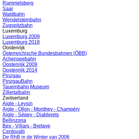
Rammelsberg
Saar
Waldbahn
Wendelsteinbahn
Zugspitzbahn
Luxemburg
Luxemburg 2009
Luxemburg 2018
Oostenrijk
Österreichische Bundesbahnen (ÖBB)
Achenseebahn
Oostenrijk 2009
Oostenrijk 2014
Pinzgau
PinzgauBahn
Tauernbahn Museum
Zillertalbahn
Zwitserland
Aigle - Leysin
Aigle - Ollon - Monthey - Champéry
Aigle - Sépey - Diablerets
Bellinzona
Bex - Villars - Bretaye
Centovalli
De RhB in de Winter van 2006