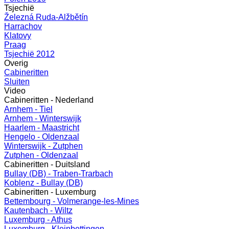
Tsjechië
Železná Ruda-Alžbětín
Harrachov
Klatovy
Praag
Tsjechië 2012
Overig
Cabineritten
Sluiten
Video
Cabineritten - Nederland
Arnhem - Tiel
Arnhem - Winterswijk
Haarlem - Maastricht
Hengelo - Oldenzaal
Winterswijk - Zutphen
Zutphen - Oldenzaal
Cabineritten - Duitsland
Bullay (DB) - Traben-Trarbach
Koblenz - Bullay (DB)
Cabineritten - Luxemburg
Bettembourg - Volmerange-les-Mines
Kautenbach - Wiltz
Luxemburg - Athus
Luxemburg - Kleinbettingen