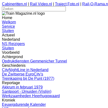
Cabineritten.nl
|
Rail Video.nl
|
Traject Foto.nl
|
Rail-O-Rama.n
Home
Welkom
Service
Sluiten
Actueel
Nederland
NS Reizigers
Sluiten
Voorbeeld
Achtergrond
Opdrukdiensten Gemmenicher Tunnel
Geschiedenis
CityNightLine in Nederland
De Zwitserse EuroCity's
Treinkaping bij De Punt (1977)
Reportage
Akkrum in februari 1979
Santpoort - IJmuiden (Vislijn)
Werkzaamheden Heerhugowaard
Kroniek
Eeuwigdurende Kalender