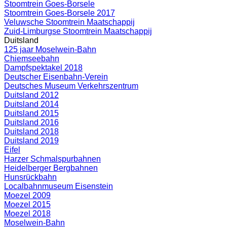
Stoomtrein Goes-Borsele
Stoomtrein Goes-Borsele 2017
Veluwsche Stoomtrein Maatschappij
Zuid-Limburgse Stoomtrein Maatschappij
Duitsland
125 jaar Moselwein-Bahn
Chiemseebahn
Dampfspektakel 2018
Deutscher Eisenbahn-Verein
Deutsches Museum Verkehrszentrum
Duitsland 2012
Duitsland 2014
Duitsland 2015
Duitsland 2016
Duitsland 2018
Duitsland 2019
Eifel
Harzer Schmalspurbahnen
Heidelberger Bergbahnen
Hunsrückbahn
Localbahnmuseum Eisenstein
Moezel 2009
Moezel 2015
Moezel 2018
Moselwein-Bahn