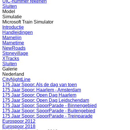
UIC-nummer rekenen
Sluiten
Model
Simulatie
Microsoft Train Simulator
Introductie
Handleidingen
Marnelijn
Marnetime
NewRoads
Stonevillage
XTracks
Sluiten
Galerie
Nederland
CityNightLine
175 Jaar Spoor: Als de dag van toen
175 Jaar Spoor: Haarlem - Amsterdam
175 Jaar Spoor: Open Dag Haarlem
175 Jaar Spoor: Open Dag Leidschendam
175 Jaar Spoor: SpoorParade - Binnengebied
175 Jaar Spoor: SpoorParade - Buitengebied
175 Jaar Spoor: SpoorParade - Treinparade
Eurospoor 2012
Eurospoor 2018