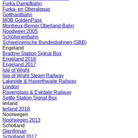
Furka Dampfbahn
Furka- en Oberalppas
Gotthardbahn
MOB GoldenPass
Montreux-Berner Oberland-Bahn
Noodweer 2005
Schöllenenbahn
Schweizerische Bundesbahnen (SBB)
Engeland
Brading Station Signal Box
Engeland 2016
Engeland 2017
Isle of Wight
Isle of Wight Steam Railway
Lakeside & Haverthwaite Railway
London
Ravenglass & Eskdale Railway
Settle Station Signal Box
Ierland
Ierland 2018
Noorwegen
Noorwegen 2013
Schotland
Glenfinnan
Schotland 2017