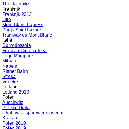
The Jacobite
Frankrijk
Frankrijk 2013
Lille
Mont-Blanc Express
Parijs Saint Lazare
Tramway du Mont-Blanc
Italië
Domodossola
Ferrovia Circumetnea
Lago Maggiore
Milaan
Napels
Rittner Bahn
Stresa
Venetië
Letland
Letland 2019
Polen
Auschwitz
Bielsko-Biała
Chabówka spoorwegmuseum
Krakau
Polen 2010
Polen 2019