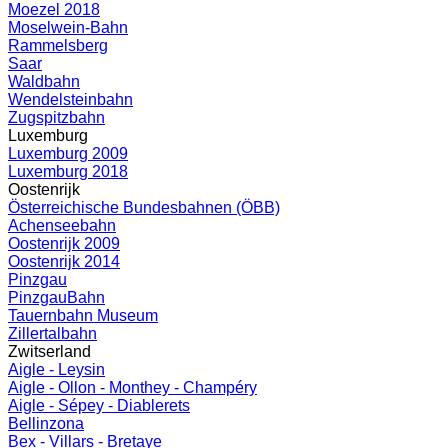
Moezel 2018
Moselwein-Bahn
Rammelsberg
Saar
Waldbahn
Wendelsteinbahn
Zugspitzbahn
Luxemburg
Luxemburg 2009
Luxemburg 2018
Oostenrijk
Österreichische Bundesbahnen (ÖBB)
Achenseebahn
Oostenrijk 2009
Oostenrijk 2014
Pinzgau
PinzgauBahn
Tauernbahn Museum
Zillertalbahn
Zwitserland
Aigle - Leysin
Aigle - Ollon - Monthey - Champéry
Aigle - Sépey - Diablerets
Bellinzona
Bex - Villars - Bretaye