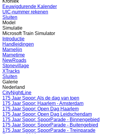
Kroniek
Eeuwigdurende Kalender
UIC-nummer rekenen
Sluiten
Model
Simulatie
Microsoft Train Simulator
Introductie
Handleidingen
Marnelijn
Marnetime
NewRoads
Stonevillage
XTracks
Sluiten
Galerie
Nederland
CityNightLine
175 Jaar Spoor: Als de dag van toen
175 Jaar Spoor: Haarlem - Amsterdam
175 Jaar Spoor: Open Dag Haarlem
175 Jaar Spoor: Open Dag Leidschendam
175 Jaar Spoor: SpoorParade - Binnengebied
175 Jaar Spoor: SpoorParade - Buitengebied
175 Jaar Spoor: SpoorParade - Treinparade