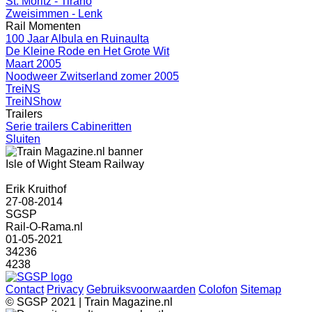
St. Moritz - Tirano
Zweisimmen - Lenk
Rail Momenten
100 Jaar Albula en Ruinaulta
De Kleine Rode en Het Grote Wit
Maart 2005
Noodweer Zwitserland zomer 2005
TreiNS
TreiNShow
Trailers
Serie trailers Cabineritten
Sluiten
Isle of Wight Steam Railway
Erik Kruithof
27-08-2014
SGSP
Rail-O-Rama.nl
01-05-2021
34236
4238
Contact
Privacy
Gebruiksvoorwaarden
Colofon
Sitemap
© SGSP 2021 | Train Magazine.nl