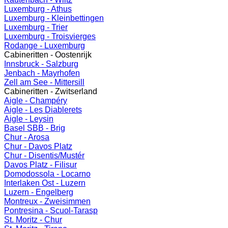
Luxemburg - Athus
Luxemburg - Kleinbettingen
Luxemburg - Trier
Luxemburg - Troisvierges
Rodange - Luxemburg
Cabineritten - Oostenrijk
Innsbruck - Salzburg
Jenbach - Mayrhofen
Zell am See - Mittersill
Cabineritten - Zwitserland
Aigle - Champéry
Aigle - Les Diablerets
Aigle - Leysin
Basel SBB - Brig
Chur - Arosa
Chur - Davos Platz
Chur - Disentis/Mustér
Davos Platz - Filisur
Domodossola - Locarno
Interlaken Ost - Luzern
Luzern - Engelberg
Montreux - Zweisimmen
Pontresina - Scuol-Tarasp
St. Moritz - Chur