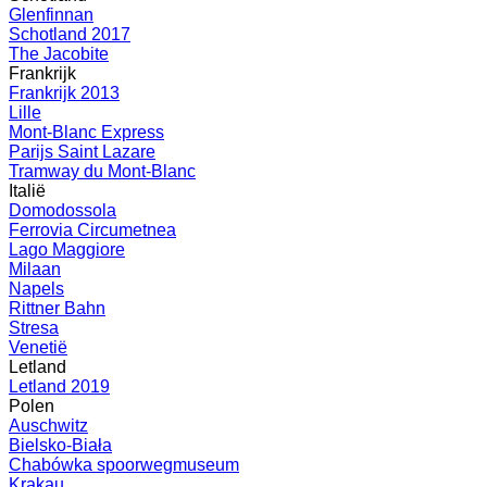
Glenfinnan
Schotland 2017
The Jacobite
Frankrijk
Frankrijk 2013
Lille
Mont-Blanc Express
Parijs Saint Lazare
Tramway du Mont-Blanc
Italië
Domodossola
Ferrovia Circumetnea
Lago Maggiore
Milaan
Napels
Rittner Bahn
Stresa
Venetië
Letland
Letland 2019
Polen
Auschwitz
Bielsko-Biała
Chabówka spoorwegmuseum
Krakau