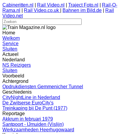
Cabineritten.nl
|
Rail Video.nl
|
Traject Foto.nl
|
Rail-O-
Rama.nl
|
Rail Video.co.uk
|
Bahnen im Bild.de
|
Rail
Video.net
Home
Welkom
Service
Sluiten
Actueel
Nederland
NS Reizigers
Sluiten
Voorbeeld
Achtergrond
Opdrukdiensten Gemmenicher Tunnel
Geschiedenis
CityNightLine in Nederland
De Zwitserse EuroCity's
Treinkaping bij De Punt (1977)
Reportage
Akkrum in februari 1979
Santpoort - IJmuiden (Vislijn)
Werkzaamheden Heerhugowaard