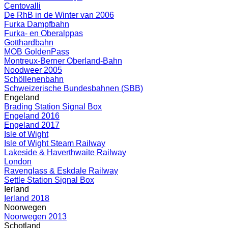
Centovalli
De RhB in de Winter van 2006
Furka Dampfbahn
Furka- en Oberalppas
Gotthardbahn
MOB GoldenPass
Montreux-Berner Oberland-Bahn
Noodweer 2005
Schöllenenbahn
Schweizerische Bundesbahnen (SBB)
Engeland
Brading Station Signal Box
Engeland 2016
Engeland 2017
Isle of Wight
Isle of Wight Steam Railway
Lakeside & Haverthwaite Railway
London
Ravenglass & Eskdale Railway
Settle Station Signal Box
Ierland
Ierland 2018
Noorwegen
Noorwegen 2013
Schotland