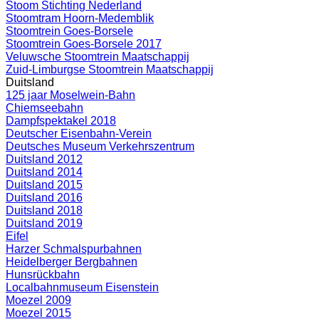
Stoom Stichting Nederland
Stoomtram Hoorn-Medemblik
Stoomtrein Goes-Borsele
Stoomtrein Goes-Borsele 2017
Veluwsche Stoomtrein Maatschappij
Zuid-Limburgse Stoomtrein Maatschappij
Duitsland
125 jaar Moselwein-Bahn
Chiemseebahn
Dampfspektakel 2018
Deutscher Eisenbahn-Verein
Deutsches Museum Verkehrszentrum
Duitsland 2012
Duitsland 2014
Duitsland 2015
Duitsland 2016
Duitsland 2018
Duitsland 2019
Eifel
Harzer Schmalspurbahnen
Heidelberger Bergbahnen
Hunsrückbahn
Localbahnmuseum Eisenstein
Moezel 2009
Moezel 2015