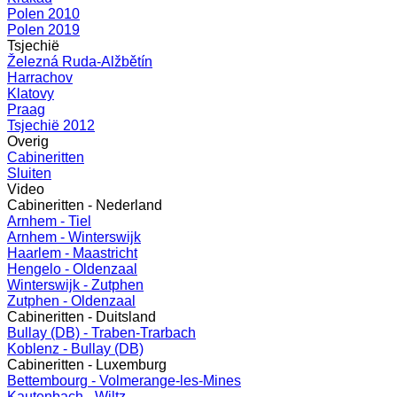
Polen 2010
Polen 2019
Tsjechië
Železná Ruda-Alžbětín
Harrachov
Klatovy
Praag
Tsjechië 2012
Overig
Cabineritten
Sluiten
Video
Cabineritten - Nederland
Arnhem - Tiel
Arnhem - Winterswijk
Haarlem - Maastricht
Hengelo - Oldenzaal
Winterswijk - Zutphen
Zutphen - Oldenzaal
Cabineritten - Duitsland
Bullay (DB) - Traben-Trarbach
Koblenz - Bullay (DB)
Cabineritten - Luxemburg
Bettembourg - Volmerange-les-Mines
Kautenbach - Wiltz