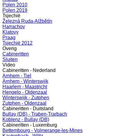
Polen 2010
Polen 2019
Tsjechië
Železná Ruda-Alžbětín
Harrachov
Klatovy
Praag
Tsjechië 2012
Overig
Cabineritten
Sluiten
Video
Cabineritten - Nederland
Arnhem - Tiel
Arnhem - Winterswijk
Haarlem - Maastricht
Hengelo - Oldenzaal
Winterswijk - Zutphen
Zutphen - Oldenzaal
Cabineritten - Duitsland
Bullay (DB) - Traben-Trarbach
Koblenz - Bullay (DB)
Cabineritten - Luxemburg
Bettembourg - Volmerange-les-Mines
Kautenbach - Wiltz