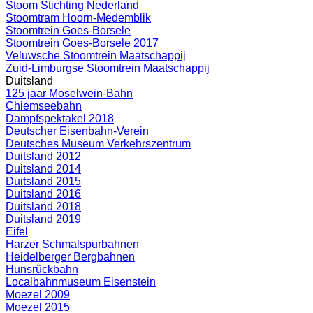
Stoom Stichting Nederland
Stoomtram Hoorn-Medemblik
Stoomtrein Goes-Borsele
Stoomtrein Goes-Borsele 2017
Veluwsche Stoomtrein Maatschappij
Zuid-Limburgse Stoomtrein Maatschappij
Duitsland
125 jaar Moselwein-Bahn
Chiemseebahn
Dampfspektakel 2018
Deutscher Eisenbahn-Verein
Deutsches Museum Verkehrszentrum
Duitsland 2012
Duitsland 2014
Duitsland 2015
Duitsland 2016
Duitsland 2018
Duitsland 2019
Eifel
Harzer Schmalspurbahnen
Heidelberger Bergbahnen
Hunsrückbahn
Localbahnmuseum Eisenstein
Moezel 2009
Moezel 2015