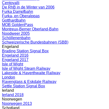
Centovalli
De RhB in de Winter van 2006
Furka Dampfbahn
Furka- en Oberalppas
Gotthardbahn
MOB GoldenPass
Montreux-Berner Oberland-Bahn
Noodweer 2005
Schöllenenbahn
Schweizerische Bundesbahnen (SBB)
Engeland
Brading Station Signal Box
Engeland 2016
Engeland 2017
Isle of Wight
Isle of Wight Steam Railway
Lakeside & Haverthwaite Railway
London
Ravenglass & Eskdale Railway
Settle Station Signal Box
Ierland
Ierland 2018
Noorwegen
Noorwegen 2013
Schotland