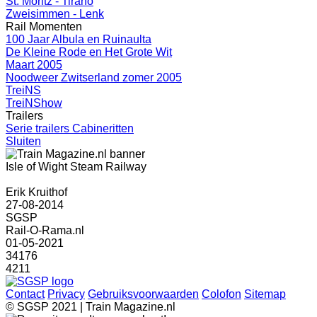
St. Moritz - Tirano
Zweisimmen - Lenk
Rail Momenten
100 Jaar Albula en Ruinaulta
De Kleine Rode en Het Grote Wit
Maart 2005
Noodweer Zwitserland zomer 2005
TreiNS
TreiNShow
Trailers
Serie trailers Cabineritten
Sluiten
Isle of Wight Steam Railway
Erik Kruithof
27-08-2014
SGSP
Rail-O-Rama.nl
01-05-2021
34176
4211
Contact
Privacy
Gebruiksvoorwaarden
Colofon
Sitemap
© SGSP 2021 | Train Magazine.nl