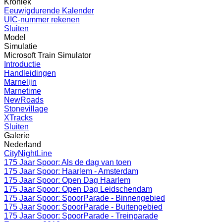
Kroniek
Eeuwigdurende Kalender
UIC-nummer rekenen
Sluiten
Model
Simulatie
Microsoft Train Simulator
Introductie
Handleidingen
Marnelijn
Marnetime
NewRoads
Stonevillage
XTracks
Sluiten
Galerie
Nederland
CityNightLine
175 Jaar Spoor: Als de dag van toen
175 Jaar Spoor: Haarlem - Amsterdam
175 Jaar Spoor: Open Dag Haarlem
175 Jaar Spoor: Open Dag Leidschendam
175 Jaar Spoor: SpoorParade - Binnengebied
175 Jaar Spoor: SpoorParade - Buitengebied
175 Jaar Spoor: SpoorParade - Treinparade