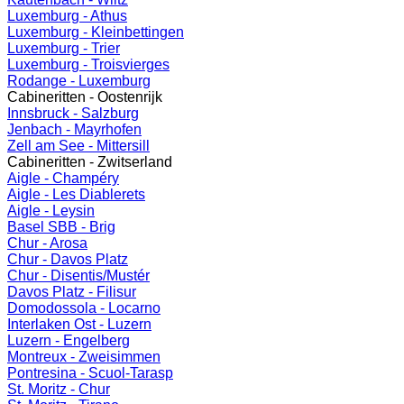
Luxemburg - Athus
Luxemburg - Kleinbettingen
Luxemburg - Trier
Luxemburg - Troisvierges
Rodange - Luxemburg
Cabineritten - Oostenrijk
Innsbruck - Salzburg
Jenbach - Mayrhofen
Zell am See - Mittersill
Cabineritten - Zwitserland
Aigle - Champéry
Aigle - Les Diablerets
Aigle - Leysin
Basel SBB - Brig
Chur - Arosa
Chur - Davos Platz
Chur - Disentis/Mustér
Davos Platz - Filisur
Domodossola - Locarno
Interlaken Ost - Luzern
Luzern - Engelberg
Montreux - Zweisimmen
Pontresina - Scuol-Tarasp
St. Moritz - Chur