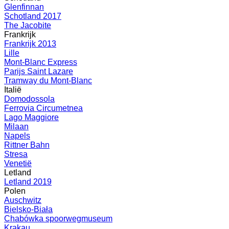
Glenfinnan
Schotland 2017
The Jacobite
Frankrijk
Frankrijk 2013
Lille
Mont-Blanc Express
Parijs Saint Lazare
Tramway du Mont-Blanc
Italië
Domodossola
Ferrovia Circumetnea
Lago Maggiore
Milaan
Napels
Rittner Bahn
Stresa
Venetië
Letland
Letland 2019
Polen
Auschwitz
Bielsko-Biała
Chabówka spoorwegmuseum
Krakau