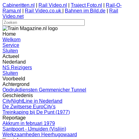
Cabineritten.nl
|
Rail Video.nl
|
Traject Foto.nl
|
Rail-O-
Rama.nl
|
Rail Video.co.uk
|
Bahnen im Bild.de
|
Rail
Video.net
Home
Welkom
Service
Sluiten
Actueel
Nederland
NS Reizigers
Sluiten
Voorbeeld
Achtergrond
Opdrukdiensten Gemmenicher Tunnel
Geschiedenis
CityNightLine in Nederland
De Zwitserse EuroCity's
Treinkaping bij De Punt (1977)
Reportage
Akkrum in februari 1979
Santpoort - IJmuiden (Vislijn)
Werkzaamheden Heerhugowaard