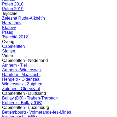
Polen 2010
Polen 2019
Tsjechië
Železná Ruda-Alžbětín
Harrachov
Klatovy
Praag
Tsjechië 2012
Overig
Cabineritten
Sluiten
Video
Cabineritten - Nederland
Arnhem - Tiel
Arnhem - Winterswijk
Haarlem - Maastricht
Hengelo - Oldenzaal
Winterswijk - Zutphen
Zutphen - Oldenzaal
Cabineritten - Duitsland
Bullay (DB) - Traben-Trarbach
Koblenz - Bullay (DB)
Cabineritten - Luxemburg
Bettembourg - Volmerange-les-Mines
Kautenbach - Wiltz