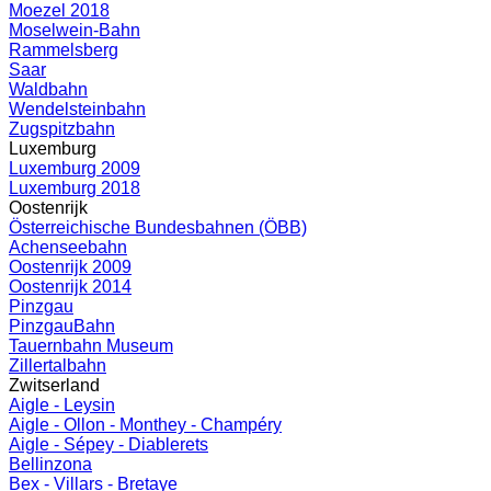
Moezel 2018
Moselwein-Bahn
Rammelsberg
Saar
Waldbahn
Wendelsteinbahn
Zugspitzbahn
Luxemburg
Luxemburg 2009
Luxemburg 2018
Oostenrijk
Österreichische Bundesbahnen (ÖBB)
Achenseebahn
Oostenrijk 2009
Oostenrijk 2014
Pinzgau
PinzgauBahn
Tauernbahn Museum
Zillertalbahn
Zwitserland
Aigle - Leysin
Aigle - Ollon - Monthey - Champéry
Aigle - Sépey - Diablerets
Bellinzona
Bex - Villars - Bretaye