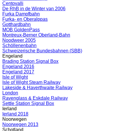
Centovalli
De RhB in de Winter van 2006
Furka Dampfbahn
Furka- en Oberalppas
Gotthardbahn
MOB GoldenPass
Montreux-Berner Oberland-Bahn
Noodweer 2005
Schöllenenbahn
Schweizerische Bundesbahnen (SBB)
Engeland
Brading Station Signal Box
Engeland 2016
Engeland 2017
Isle of Wight
Isle of Wight Steam Railway
Lakeside & Haverthwaite Railway
London
Ravenglass & Eskdale Railway
Settle Station Signal Box
Ierland
Ierland 2018
Noorwegen
Noorwegen 2013
Schotland