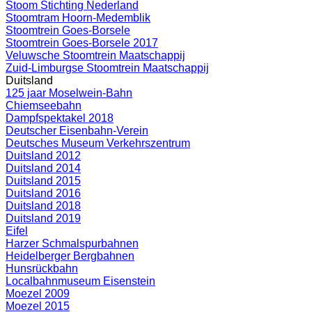
Stoom Stichting Nederland
Stoomtram Hoorn-Medemblik
Stoomtrein Goes-Borsele
Stoomtrein Goes-Borsele 2017
Veluwsche Stoomtrein Maatschappij
Zuid-Limburgse Stoomtrein Maatschappij
Duitsland
125 jaar Moselwein-Bahn
Chiemseebahn
Dampfspektakel 2018
Deutscher Eisenbahn-Verein
Deutsches Museum Verkehrszentrum
Duitsland 2012
Duitsland 2014
Duitsland 2015
Duitsland 2016
Duitsland 2018
Duitsland 2019
Eifel
Harzer Schmalspurbahnen
Heidelberger Bergbahnen
Hunsrückbahn
Localbahnmuseum Eisenstein
Moezel 2009
Moezel 2015