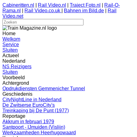
Cabineritten.nl
|
Rail Video.nl
|
Traject Foto.nl
|
Rail-O-
Rama.nl
|
Rail Video.co.uk
|
Bahnen im Bild.de
|
Rail
Video.net
Home
Welkom
Service
Sluiten
Actueel
Nederland
NS Reizigers
Sluiten
Voorbeeld
Achtergrond
Opdrukdiensten Gemmenicher Tunnel
Geschiedenis
CityNightLine in Nederland
De Zwitserse EuroCity's
Treinkaping bij De Punt (1977)
Reportage
Akkrum in februari 1979
Santpoort - IJmuiden (Vislijn)
Werkzaamheden Heerhugowaard