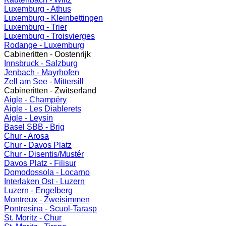
Luxemburg - Athus
Luxemburg - Kleinbettingen
Luxemburg - Trier
Luxemburg - Troisvierges
Rodange - Luxemburg
Cabineritten - Oostenrijk
Innsbruck - Salzburg
Jenbach - Mayrhofen
Zell am See - Mittersill
Cabineritten - Zwitserland
Aigle - Champéry
Aigle - Les Diablerets
Aigle - Leysin
Basel SBB - Brig
Chur - Arosa
Chur - Davos Platz
Chur - Disentis/Mustér
Davos Platz - Filisur
Domodossola - Locarno
Interlaken Ost - Luzern
Luzern - Engelberg
Montreux - Zweisimmen
Pontresina - Scuol-Tarasp
St. Moritz - Chur