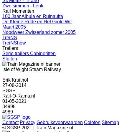
St. Moritz - Tirano
Zweisimmen - Lenk
Rail Momenten
100 Jaar Albula en Ruinaulta
De Kleine Rode en Het Grote Wit
Maart 2005
Noodweer Zwitserland zomer 2005
TreiNS
TreiNShow
Trailers
Serie trailers Cabineritten
Sluiten
Isle of Wight Steam Railway
Erik Kruithof
27-08-2014
SGSP
Rail-O-Rama.nl
01-05-2021
34998
4989
Contact
Privacy
Gebruiksvoorwaarden
Colofon
Sitemap
© SGSP 2021 | Train Magazine.nl