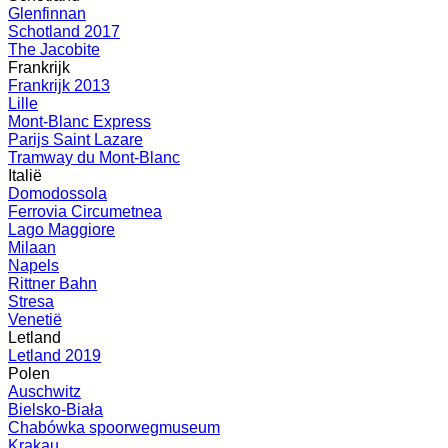
Glenfinnan
Schotland 2017
The Jacobite
Frankrijk
Frankrijk 2013
Lille
Mont-Blanc Express
Parijs Saint Lazare
Tramway du Mont-Blanc
Italië
Domodossola
Ferrovia Circumetnea
Lago Maggiore
Milaan
Napels
Rittner Bahn
Stresa
Venetië
Letland
Letland 2019
Polen
Auschwitz
Bielsko-Biała
Chabówka spoorwegmuseum
Krakau