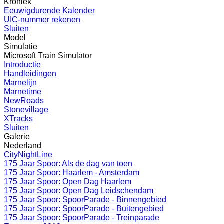
Kroniek
Eeuwigdurende Kalender
UIC-nummer rekenen
Sluiten
Model
Simulatie
Microsoft Train Simulator
Introductie
Handleidingen
Marnelijn
Marnetime
NewRoads
Stonevillage
XTracks
Sluiten
Galerie
Nederland
CityNightLine
175 Jaar Spoor: Als de dag van toen
175 Jaar Spoor: Haarlem - Amsterdam
175 Jaar Spoor: Open Dag Haarlem
175 Jaar Spoor: Open Dag Leidschendam
175 Jaar Spoor: SpoorParade - Binnengebied
175 Jaar Spoor: SpoorParade - Buitengebied
175 Jaar Spoor: SpoorParade - Treinparade