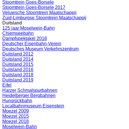
Stoomtrein Goes-Borsele
Stoomtrein Goes-Borsele 2017
Veluwsche Stoomtrein Maatschappij
Zuid-Limburgse Stoomtrein Maatschappij
Duitsland
125 jaar Moselwein-Bahn
Chiemseebahn
Dampfspektakel 2018
Deutscher Eisenbahn-Verein
Deutsches Museum Verkehrszentrum
Duitsland 2012
Duitsland 2014
Duitsland 2015
Duitsland 2016
Duitsland 2018
Duitsland 2019
Eifel
Harzer Schmalspurbahnen
Heidelberger Bergbahnen
Hunsrückbahn
Localbahnmuseum Eisenstein
Moezel 2009
Moezel 2015
Moezel 2018
Moselwein-Bahn