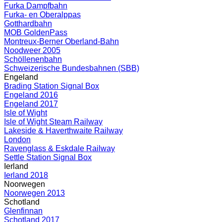
Furka Dampfbahn
Furka- en Oberalppas
Gotthardbahn
MOB GoldenPass
Montreux-Berner Oberland-Bahn
Noodweer 2005
Schöllenenbahn
Schweizerische Bundesbahnen (SBB)
Engeland
Brading Station Signal Box
Engeland 2016
Engeland 2017
Isle of Wight
Isle of Wight Steam Railway
Lakeside & Haverthwaite Railway
London
Ravenglass & Eskdale Railway
Settle Station Signal Box
Ierland
Ierland 2018
Noorwegen
Noorwegen 2013
Schotland
Glenfinnan
Schotland 2017