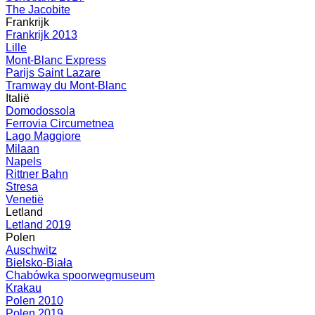
The Jacobite
Frankrijk
Frankrijk 2013
Lille
Mont-Blanc Express
Parijs Saint Lazare
Tramway du Mont-Blanc
Italië
Domodossola
Ferrovia Circumetnea
Lago Maggiore
Milaan
Napels
Rittner Bahn
Stresa
Venetië
Letland
Letland 2019
Polen
Auschwitz
Bielsko-Biała
Chabówka spoorwegmuseum
Krakau
Polen 2010
Polen 2019