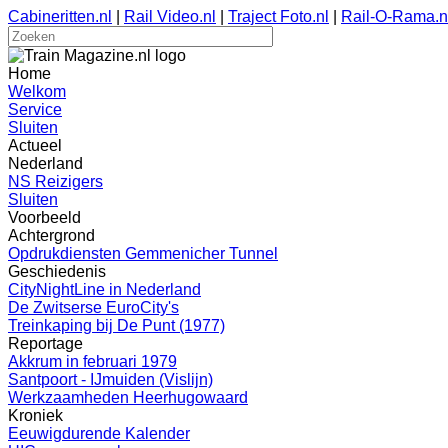
Cabineritten.nl
|
Rail Video.nl
|
Traject Foto.nl
|
Rail-O-Rama.n
Home
Welkom
Service
Sluiten
Actueel
Nederland
NS Reizigers
Sluiten
Voorbeeld
Achtergrond
Opdrukdiensten Gemmenicher Tunnel
Geschiedenis
CityNightLine in Nederland
De Zwitserse EuroCity's
Treinkaping bij De Punt (1977)
Reportage
Akkrum in februari 1979
Santpoort - IJmuiden (Vislijn)
Werkzaamheden Heerhugowaard
Kroniek
Eeuwigdurende Kalender