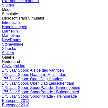
UIC-nummer rekenen
Sluiten
Model
Simulatie
Microsoft Train Simulator
Introductie
Handleidingen
Marnelijn
Marnetime
NewRoads
Stonevillage
XTracks
Sluiten
Galerie
Nederland
CityNightLine
175 Jaar Spoor: Als de dag van toen
175 Jaar Spoor: Haarlem - Amsterdam
175 Jaar Spoor: Open Dag Haarlem
175 Jaar Spoor: Open Dag Leidschendam
175 Jaar Spoor: SpoorParade - Binnengebied
175 Jaar Spoor: SpoorParade - Buitengebied
175 Jaar Spoor: SpoorParade - Treinparade
Eurospoor 2012
Eurospoor 2018