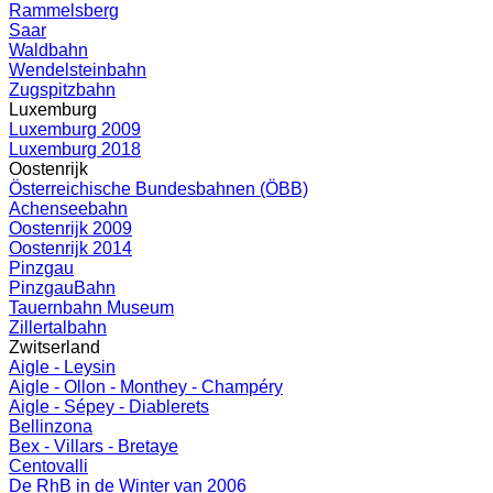
Rammelsberg
Saar
Waldbahn
Wendelsteinbahn
Zugspitzbahn
Luxemburg
Luxemburg 2009
Luxemburg 2018
Oostenrijk
Österreichische Bundesbahnen (ÖBB)
Achenseebahn
Oostenrijk 2009
Oostenrijk 2014
Pinzgau
PinzgauBahn
Tauernbahn Museum
Zillertalbahn
Zwitserland
Aigle - Leysin
Aigle - Ollon - Monthey - Champéry
Aigle - Sépey - Diablerets
Bellinzona
Bex - Villars - Bretaye
Centovalli
De RhB in de Winter van 2006