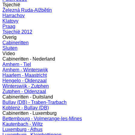
Tsjechië
Železná Ruda-Alžbětín
Harrachov
Klatovy
Praag
Tsjechië 2012
Overig
Cabineritten
Sluiten
Video
Cabineritten - Nederland
Arnhem - Tiel
Arnhem - Winterswijk
Haarlem - Maastricht
Hengelo - Oldenzaal
Winterswijk - Zutphen
Zutphen - Oldenzaal
Cabineritten - Duitsland
Bullay (DB) - Traben-Trarbach
Koblenz - Bullay (DB)
Cabineritten - Luxemburg
Bettembourg - Volmerange-les-Mines
Kautenbach - Wiltz
Luxemburg - Athus
Luxemburg - Kleinbettingen