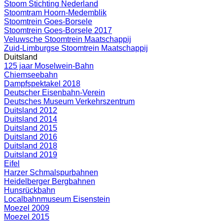
Stoom Stichting Nederland
Stoomtram Hoorn-Medemblik
Stoomtrein Goes-Borsele
Stoomtrein Goes-Borsele 2017
Veluwsche Stoomtrein Maatschappij
Zuid-Limburgse Stoomtrein Maatschappij
Duitsland
125 jaar Moselwein-Bahn
Chiemseebahn
Dampfspektakel 2018
Deutscher Eisenbahn-Verein
Deutsches Museum Verkehrszentrum
Duitsland 2012
Duitsland 2014
Duitsland 2015
Duitsland 2016
Duitsland 2018
Duitsland 2019
Eifel
Harzer Schmalspurbahnen
Heidelberger Bergbahnen
Hunsrückbahn
Localbahnmuseum Eisenstein
Moezel 2009
Moezel 2015