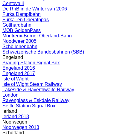
Centovalli
De RhB in de Winter van 2006
Furka Dampfbahn
Furka- en Oberalppas
Gotthardbahn
MOB GoldenPass
Montreux-Berner Oberland-Bahn
Noodweer 2005
Schöllenenbahn
Schweizerische Bundesbahnen (SBB)
Engeland
Brading Station Signal Box
Engeland 2016
Engeland 2017
Isle of Wight
Isle of Wight Steam Railway
Lakeside & Haverthwaite Railway
London
Ravenglass & Eskdale Railway
Settle Station Signal Box
Ierland
Ierland 2018
Noorwegen
Noorwegen 2013
Schotland