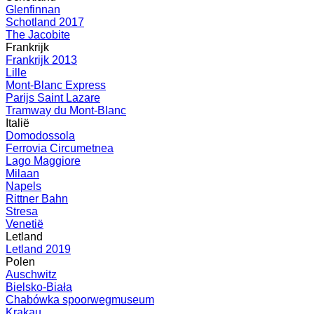
Glenfinnan
Schotland 2017
The Jacobite
Frankrijk
Frankrijk 2013
Lille
Mont-Blanc Express
Parijs Saint Lazare
Tramway du Mont-Blanc
Italië
Domodossola
Ferrovia Circumetnea
Lago Maggiore
Milaan
Napels
Rittner Bahn
Stresa
Venetië
Letland
Letland 2019
Polen
Auschwitz
Bielsko-Biała
Chabówka spoorwegmuseum
Krakau