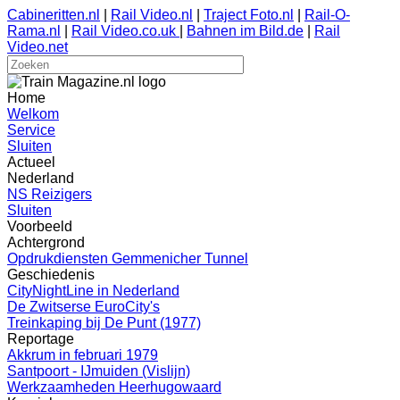
Cabineritten.nl
|
Rail Video.nl
|
Traject Foto.nl
|
Rail-O-
Rama.nl
|
Rail Video.co.uk
|
Bahnen im Bild.de
|
Rail
Video.net
Home
Welkom
Service
Sluiten
Actueel
Nederland
NS Reizigers
Sluiten
Voorbeeld
Achtergrond
Opdrukdiensten Gemmenicher Tunnel
Geschiedenis
CityNightLine in Nederland
De Zwitserse EuroCity's
Treinkaping bij De Punt (1977)
Reportage
Akkrum in februari 1979
Santpoort - IJmuiden (Vislijn)
Werkzaamheden Heerhugowaard