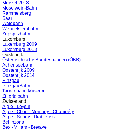
Moezel 2018
Moselwein-Bahn
Rammelsberg
Saar
Waldbahn
Wendelsteinbahn
Zugspitzbahn
Luxemburg
Luxemburg 2009
Luxemburg 2018
Oostenrijk
Österreichische Bundesbahnen (ÖBB)
Achenseebahn
Oostenrijk 2009
Oostenrijk 2014
Pinzgau
PinzgauBahn
Tauernbahn Museum
Zillertalbahn
Zwitserland
Aigle - Leysin
Aigle - Ollon - Monthey - Champéry
Aigle - Sépey - Diablerets
Bellinzona
Bex - Villars - Bretaye