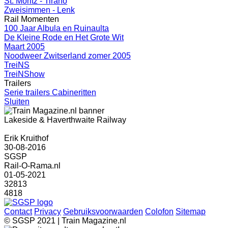
St. Moritz - Tirano
Zweisimmen - Lenk
Rail Momenten
100 Jaar Albula en Ruinaulta
De Kleine Rode en Het Grote Wit
Maart 2005
Noodweer Zwitserland zomer 2005
TreiNS
TreiNShow
Trailers
Serie trailers Cabineritten
Sluiten
Lakeside & Haverthwaite Railway
Erik Kruithof
30-08-2016
SGSP
Rail-O-Rama.nl
01-05-2021
32813
4818
Contact
Privacy
Gebruiksvoorwaarden
Colofon
Sitemap
© SGSP 2021 | Train Magazine.nl