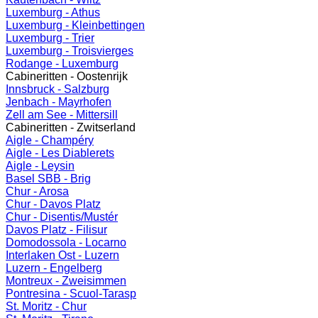
Luxemburg - Athus
Luxemburg - Kleinbettingen
Luxemburg - Trier
Luxemburg - Troisvierges
Rodange - Luxemburg
Cabineritten - Oostenrijk
Innsbruck - Salzburg
Jenbach - Mayrhofen
Zell am See - Mittersill
Cabineritten - Zwitserland
Aigle - Champéry
Aigle - Les Diablerets
Aigle - Leysin
Basel SBB - Brig
Chur - Arosa
Chur - Davos Platz
Chur - Disentis/Mustér
Davos Platz - Filisur
Domodossola - Locarno
Interlaken Ost - Luzern
Luzern - Engelberg
Montreux - Zweisimmen
Pontresina - Scuol-Tarasp
St. Moritz - Chur