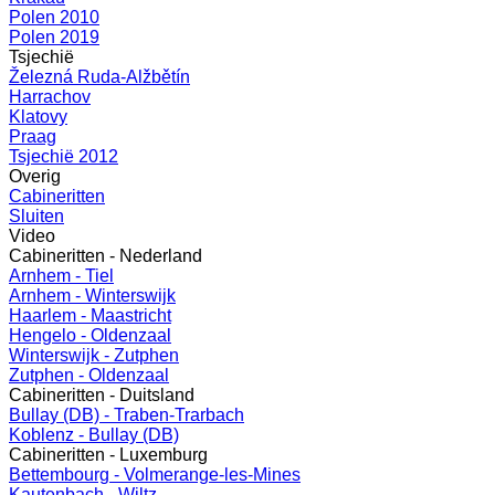
Polen 2010
Polen 2019
Tsjechië
Železná Ruda-Alžbětín
Harrachov
Klatovy
Praag
Tsjechië 2012
Overig
Cabineritten
Sluiten
Video
Cabineritten - Nederland
Arnhem - Tiel
Arnhem - Winterswijk
Haarlem - Maastricht
Hengelo - Oldenzaal
Winterswijk - Zutphen
Zutphen - Oldenzaal
Cabineritten - Duitsland
Bullay (DB) - Traben-Trarbach
Koblenz - Bullay (DB)
Cabineritten - Luxemburg
Bettembourg - Volmerange-les-Mines
Kautenbach - Wiltz