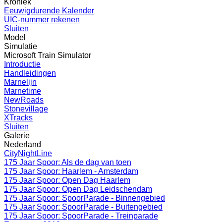
Kroniek
Eeuwigdurende Kalender
UIC-nummer rekenen
Sluiten
Model
Simulatie
Microsoft Train Simulator
Introductie
Handleidingen
Marnelijn
Marnetime
NewRoads
Stonevillage
XTracks
Sluiten
Galerie
Nederland
CityNightLine
175 Jaar Spoor: Als de dag van toen
175 Jaar Spoor: Haarlem - Amsterdam
175 Jaar Spoor: Open Dag Haarlem
175 Jaar Spoor: Open Dag Leidschendam
175 Jaar Spoor: SpoorParade - Binnengebied
175 Jaar Spoor: SpoorParade - Buitengebied
175 Jaar Spoor: SpoorParade - Treinparade