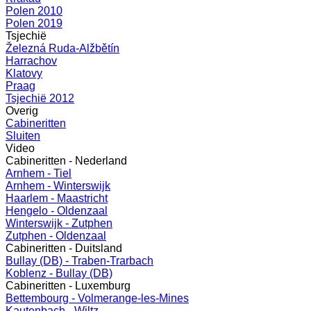
Polen 2010
Polen 2019
Tsjechië
Železná Ruda-Alžbětín
Harrachov
Klatovy
Praag
Tsjechië 2012
Overig
Cabineritten
Sluiten
Video
Cabineritten - Nederland
Arnhem - Tiel
Arnhem - Winterswijk
Haarlem - Maastricht
Hengelo - Oldenzaal
Winterswijk - Zutphen
Zutphen - Oldenzaal
Cabineritten - Duitsland
Bullay (DB) - Traben-Trarbach
Koblenz - Bullay (DB)
Cabineritten - Luxemburg
Bettembourg - Volmerange-les-Mines
Kautenbach - Wiltz