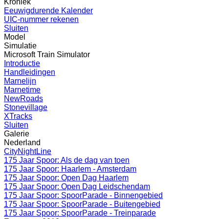
Kroniek
Eeuwigdurende Kalender
UIC-nummer rekenen
Sluiten
Model
Simulatie
Microsoft Train Simulator
Introductie
Handleidingen
Marnelijn
Marnetime
NewRoads
Stonevillage
XTracks
Sluiten
Galerie
Nederland
CityNightLine
175 Jaar Spoor: Als de dag van toen
175 Jaar Spoor: Haarlem - Amsterdam
175 Jaar Spoor: Open Dag Haarlem
175 Jaar Spoor: Open Dag Leidschendam
175 Jaar Spoor: SpoorParade - Binnengebied
175 Jaar Spoor: SpoorParade - Buitengebied
175 Jaar Spoor: SpoorParade - Treinparade