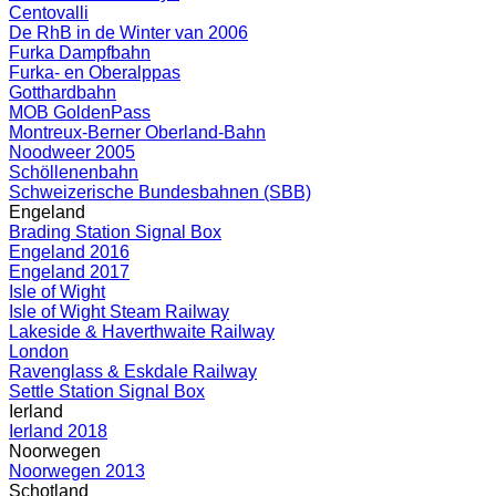
Centovalli
De RhB in de Winter van 2006
Furka Dampfbahn
Furka- en Oberalppas
Gotthardbahn
MOB GoldenPass
Montreux-Berner Oberland-Bahn
Noodweer 2005
Schöllenenbahn
Schweizerische Bundesbahnen (SBB)
Engeland
Brading Station Signal Box
Engeland 2016
Engeland 2017
Isle of Wight
Isle of Wight Steam Railway
Lakeside & Haverthwaite Railway
London
Ravenglass & Eskdale Railway
Settle Station Signal Box
Ierland
Ierland 2018
Noorwegen
Noorwegen 2013
Schotland