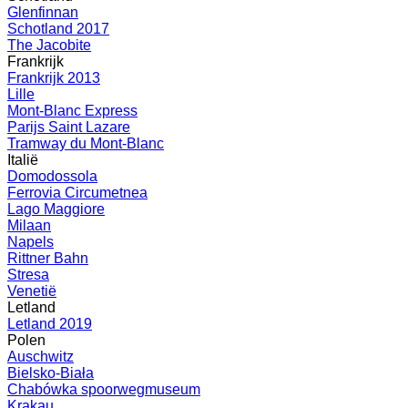
Glenfinnan
Schotland 2017
The Jacobite
Frankrijk
Frankrijk 2013
Lille
Mont-Blanc Express
Parijs Saint Lazare
Tramway du Mont-Blanc
Italië
Domodossola
Ferrovia Circumetnea
Lago Maggiore
Milaan
Napels
Rittner Bahn
Stresa
Venetië
Letland
Letland 2019
Polen
Auschwitz
Bielsko-Biała
Chabówka spoorwegmuseum
Krakau