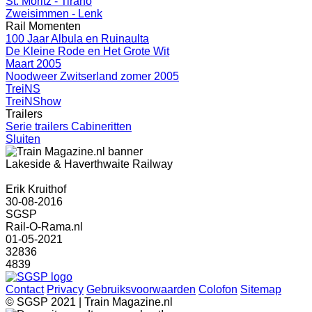
St. Moritz - Tirano
Zweisimmen - Lenk
Rail Momenten
100 Jaar Albula en Ruinaulta
De Kleine Rode en Het Grote Wit
Maart 2005
Noodweer Zwitserland zomer 2005
TreiNS
TreiNShow
Trailers
Serie trailers Cabineritten
Sluiten
Lakeside & Haverthwaite Railway
Erik Kruithof
30-08-2016
SGSP
Rail-O-Rama.nl
01-05-2021
32836
4839
Contact
Privacy
Gebruiksvoorwaarden
Colofon
Sitemap
© SGSP 2021 | Train Magazine.nl