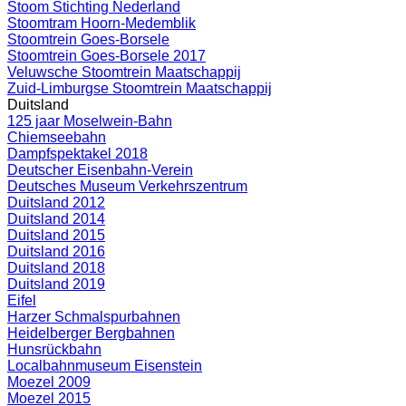
Stoom Stichting Nederland
Stoomtram Hoorn-Medemblik
Stoomtrein Goes-Borsele
Stoomtrein Goes-Borsele 2017
Veluwsche Stoomtrein Maatschappij
Zuid-Limburgse Stoomtrein Maatschappij
Duitsland
125 jaar Moselwein-Bahn
Chiemseebahn
Dampfspektakel 2018
Deutscher Eisenbahn-Verein
Deutsches Museum Verkehrszentrum
Duitsland 2012
Duitsland 2014
Duitsland 2015
Duitsland 2016
Duitsland 2018
Duitsland 2019
Eifel
Harzer Schmalspurbahnen
Heidelberger Bergbahnen
Hunsrückbahn
Localbahnmuseum Eisenstein
Moezel 2009
Moezel 2015