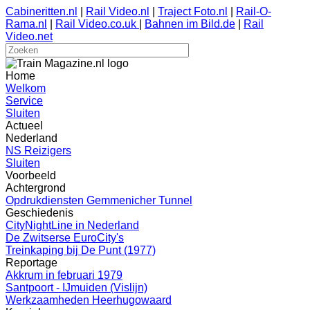
Cabineritten.nl
|
Rail Video.nl
|
Traject Foto.nl
|
Rail-O-
Rama.nl
|
Rail Video.co.uk
|
Bahnen im Bild.de
|
Rail
Video.net
Home
Welkom
Service
Sluiten
Actueel
Nederland
NS Reizigers
Sluiten
Voorbeeld
Achtergrond
Opdrukdiensten Gemmenicher Tunnel
Geschiedenis
CityNightLine in Nederland
De Zwitserse EuroCity's
Treinkaping bij De Punt (1977)
Reportage
Akkrum in februari 1979
Santpoort - IJmuiden (Vislijn)
Werkzaamheden Heerhugowaard