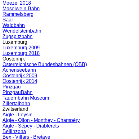
Moezel 2018
Moselwein-Bahn
Rammelsberg
Saar
Waldbahn
Wendelsteinbahn
Zugspitzbahn
Luxemburg
Luxemburg 2009
Luxemburg 2018
Oostenrijk
Österreichische Bundesbahnen (ÖBB)
Achenseebahn
Oostenrijk 2009
Oostenrijk 2014
Pinzgau
PinzgauBahn
Tauernbahn Museum
Zillertalbahn
Zwitserland
Aigle - Leysin
Aigle - Ollon - Monthey - Champéry
Aigle - Sépey - Diablerets
Bellinzona
Bex - Villars - Bretaye