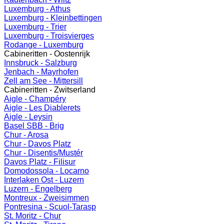
Luxemburg - Athus
Luxemburg - Kleinbettingen
Luxemburg - Trier
Luxemburg - Troisvierges
Rodange - Luxemburg
Cabineritten - Oostenrijk
Innsbruck - Salzburg
Jenbach - Mayrhofen
Zell am See - Mittersill
Cabineritten - Zwitserland
Aigle - Champéry
Aigle - Les Diablerets
Aigle - Leysin
Basel SBB - Brig
Chur - Arosa
Chur - Davos Platz
Chur - Disentis/Mustér
Davos Platz - Filisur
Domodossola - Locarno
Interlaken Ost - Luzern
Luzern - Engelberg
Montreux - Zweisimmen
Pontresina - Scuol-Tarasp
St. Moritz - Chur