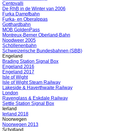
Centovalli
De RhB in de Winter van 2006
Furka Dampfbahn
Furka- en Oberalppas
Gotthardbahn
MOB GoldenPass
Montreux-Berner Oberland-Bahn
Noodweer 2005
Schöllenenbahn
Schweizerische Bundesbahnen (SBB)
Engeland
Brading Station Signal Box
Engeland 2016
Engeland 2017
Isle of Wight
Isle of Wight Steam Railway
Lakeside & Haverthwaite Railway
London
Ravenglass & Eskdale Railway
Settle Station Signal Box
Ierland
Ierland 2018
Noorwegen
Noorwegen 2013
Schotland