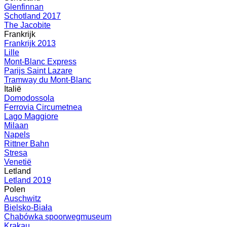
Glenfinnan
Schotland 2017
The Jacobite
Frankrijk
Frankrijk 2013
Lille
Mont-Blanc Express
Parijs Saint Lazare
Tramway du Mont-Blanc
Italië
Domodossola
Ferrovia Circumetnea
Lago Maggiore
Milaan
Napels
Rittner Bahn
Stresa
Venetië
Letland
Letland 2019
Polen
Auschwitz
Bielsko-Biała
Chabówka spoorwegmuseum
Krakau