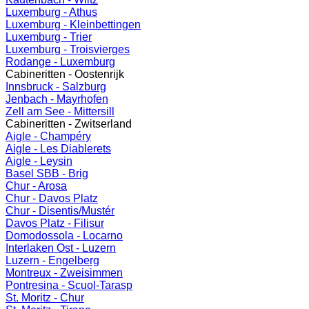
Luxemburg - Athus
Luxemburg - Kleinbettingen
Luxemburg - Trier
Luxemburg - Troisvierges
Rodange - Luxemburg
Cabineritten - Oostenrijk
Innsbruck - Salzburg
Jenbach - Mayrhofen
Zell am See - Mittersill
Cabineritten - Zwitserland
Aigle - Champéry
Aigle - Les Diablerets
Aigle - Leysin
Basel SBB - Brig
Chur - Arosa
Chur - Davos Platz
Chur - Disentis/Mustér
Davos Platz - Filisur
Domodossola - Locarno
Interlaken Ost - Luzern
Luzern - Engelberg
Montreux - Zweisimmen
Pontresina - Scuol-Tarasp
St. Moritz - Chur