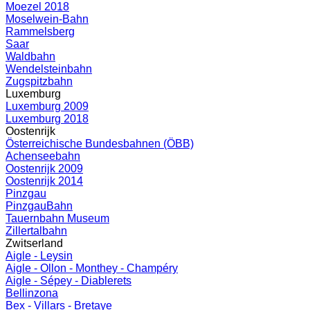
Moezel 2018
Moselwein-Bahn
Rammelsberg
Saar
Waldbahn
Wendelsteinbahn
Zugspitzbahn
Luxemburg
Luxemburg 2009
Luxemburg 2018
Oostenrijk
Österreichische Bundesbahnen (ÖBB)
Achenseebahn
Oostenrijk 2009
Oostenrijk 2014
Pinzgau
PinzgauBahn
Tauernbahn Museum
Zillertalbahn
Zwitserland
Aigle - Leysin
Aigle - Ollon - Monthey - Champéry
Aigle - Sépey - Diablerets
Bellinzona
Bex - Villars - Bretaye