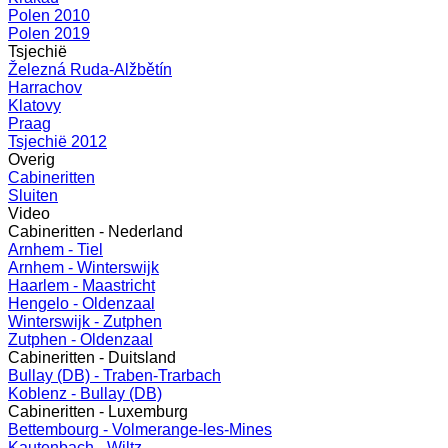
Polen 2010
Polen 2019
Tsjechië
Železná Ruda-Alžbětín
Harrachov
Klatovy
Praag
Tsjechië 2012
Overig
Cabineritten
Sluiten
Video
Cabineritten - Nederland
Arnhem - Tiel
Arnhem - Winterswijk
Haarlem - Maastricht
Hengelo - Oldenzaal
Winterswijk - Zutphen
Zutphen - Oldenzaal
Cabineritten - Duitsland
Bullay (DB) - Traben-Trarbach
Koblenz - Bullay (DB)
Cabineritten - Luxemburg
Bettembourg - Volmerange-les-Mines
Kautenbach - Wiltz