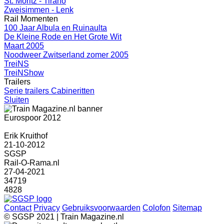
St. Moritz - Tirano
Zweisimmen - Lenk
Rail Momenten
100 Jaar Albula en Ruinaulta
De Kleine Rode en Het Grote Wit
Maart 2005
Noodweer Zwitserland zomer 2005
TreiNS
TreiNShow
Trailers
Serie trailers Cabineritten
Sluiten
Eurospoor 2012
Erik Kruithof
21-10-2012
SGSP
Rail-O-Rama.nl
27-04-2021
34719
4828
Contact
Privacy
Gebruiksvoorwaarden
Colofon
Sitemap
© SGSP 2021 | Train Magazine.nl