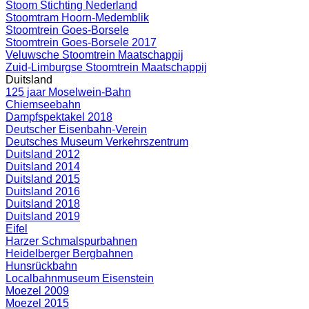
Stoom Stichting Nederland
Stoomtram Hoorn-Medemblik
Stoomtrein Goes-Borsele
Stoomtrein Goes-Borsele 2017
Veluwsche Stoomtrein Maatschappij
Zuid-Limburgse Stoomtrein Maatschappij
Duitsland
125 jaar Moselwein-Bahn
Chiemseebahn
Dampfspektakel 2018
Deutscher Eisenbahn-Verein
Deutsches Museum Verkehrszentrum
Duitsland 2012
Duitsland 2014
Duitsland 2015
Duitsland 2016
Duitsland 2018
Duitsland 2019
Eifel
Harzer Schmalspurbahnen
Heidelberger Bergbahnen
Hunsrückbahn
Localbahnmuseum Eisenstein
Moezel 2009
Moezel 2015