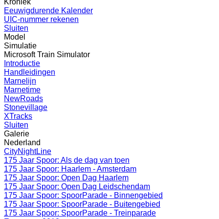
Kroniek
Eeuwigdurende Kalender
UIC-nummer rekenen
Sluiten
Model
Simulatie
Microsoft Train Simulator
Introductie
Handleidingen
Marnelijn
Marnetime
NewRoads
Stonevillage
XTracks
Sluiten
Galerie
Nederland
CityNightLine
175 Jaar Spoor: Als de dag van toen
175 Jaar Spoor: Haarlem - Amsterdam
175 Jaar Spoor: Open Dag Haarlem
175 Jaar Spoor: Open Dag Leidschendam
175 Jaar Spoor: SpoorParade - Binnengebied
175 Jaar Spoor: SpoorParade - Buitengebied
175 Jaar Spoor: SpoorParade - Treinparade