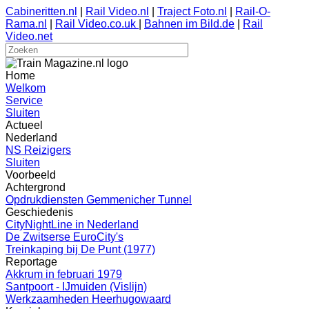
Cabineritten.nl
|
Rail Video.nl
|
Traject Foto.nl
|
Rail-O-
Rama.nl
|
Rail Video.co.uk
|
Bahnen im Bild.de
|
Rail
Video.net
Home
Welkom
Service
Sluiten
Actueel
Nederland
NS Reizigers
Sluiten
Voorbeeld
Achtergrond
Opdrukdiensten Gemmenicher Tunnel
Geschiedenis
CityNightLine in Nederland
De Zwitserse EuroCity's
Treinkaping bij De Punt (1977)
Reportage
Akkrum in februari 1979
Santpoort - IJmuiden (Vislijn)
Werkzaamheden Heerhugowaard