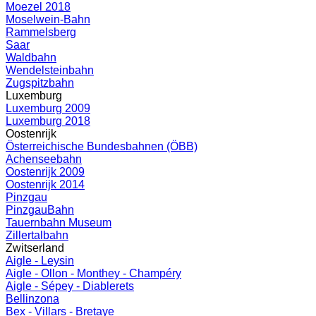
Moezel 2018
Moselwein-Bahn
Rammelsberg
Saar
Waldbahn
Wendelsteinbahn
Zugspitzbahn
Luxemburg
Luxemburg 2009
Luxemburg 2018
Oostenrijk
Österreichische Bundesbahnen (ÖBB)
Achenseebahn
Oostenrijk 2009
Oostenrijk 2014
Pinzgau
PinzgauBahn
Tauernbahn Museum
Zillertalbahn
Zwitserland
Aigle - Leysin
Aigle - Ollon - Monthey - Champéry
Aigle - Sépey - Diablerets
Bellinzona
Bex - Villars - Bretaye