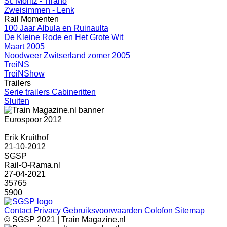
St. Moritz - Tirano
Zweisimmen - Lenk
Rail Momenten
100 Jaar Albula en Ruinaulta
De Kleine Rode en Het Grote Wit
Maart 2005
Noodweer Zwitserland zomer 2005
TreiNS
TreiNShow
Trailers
Serie trailers Cabineritten
Sluiten
Eurospoor 2012
Erik Kruithof
21-10-2012
SGSP
Rail-O-Rama.nl
27-04-2021
35765
5900
Contact
Privacy
Gebruiksvoorwaarden
Colofon
Sitemap
© SGSP 2021 | Train Magazine.nl