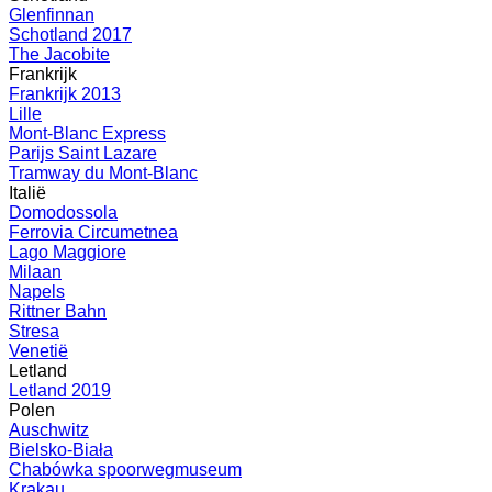
Glenfinnan
Schotland 2017
The Jacobite
Frankrijk
Frankrijk 2013
Lille
Mont-Blanc Express
Parijs Saint Lazare
Tramway du Mont-Blanc
Italië
Domodossola
Ferrovia Circumetnea
Lago Maggiore
Milaan
Napels
Rittner Bahn
Stresa
Venetië
Letland
Letland 2019
Polen
Auschwitz
Bielsko-Biała
Chabówka spoorwegmuseum
Krakau