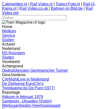
Cabineritten.nl
|
Rail Video.nl
|
Traject Foto.nl
|
Rail-O-
Rama.nl
|
Rail Video.co.uk
|
Bahnen im Bild.de
|
Rail
Video.net
Home
Welkom
Service
Sluiten
Actueel
Nederland
NS Reizigers
Sluiten
Voorbeeld
Achtergrond
Opdrukdiensten Gemmenicher Tunnel
Geschiedenis
CityNightLine in Nederland
De Zwitserse EuroCity's
Treinkaping bij De Punt (1977)
Reportage
Akkrum in februari 1979
Santpoort - IJmuiden (Vislijn)
Werkzaamheden Heerhugowaard