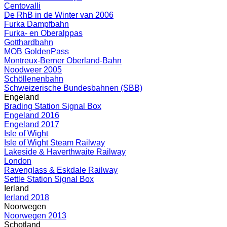
Centovalli
De RhB in de Winter van 2006
Furka Dampfbahn
Furka- en Oberalppas
Gotthardbahn
MOB GoldenPass
Montreux-Berner Oberland-Bahn
Noodweer 2005
Schöllenenbahn
Schweizerische Bundesbahnen (SBB)
Engeland
Brading Station Signal Box
Engeland 2016
Engeland 2017
Isle of Wight
Isle of Wight Steam Railway
Lakeside & Haverthwaite Railway
London
Ravenglass & Eskdale Railway
Settle Station Signal Box
Ierland
Ierland 2018
Noorwegen
Noorwegen 2013
Schotland