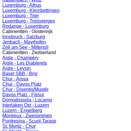
Luxemburg - Athus
Luxemburg - Kleinbettingen
Luxemburg - Trier
Luxemburg - Troisvierges
Rodange - Luxemburg
Cabineritten - Oostenrijk
Innsbruck - Salzburg
Jenbach - Mayrhofen
Zell am See - Mittersill
Cabineritten - Zwitserland
Aigle - Champéry
Aigle - Les Diablerets
Aigle - Leysin
Basel SBB - Brig
Chur - Arosa
Chur - Davos Platz
Chur - Disentis/Mustér
Davos Platz - Filisur
Domodossola - Locarno
Interlaken Ost - Luzern
Luzern - Engelberg
Montreux - Zweisimmen
Pontresina - Scuol-Tarasp
St. Moritz - Chur