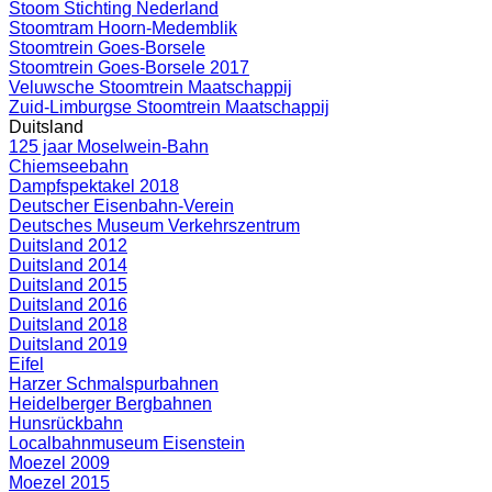
Stoom Stichting Nederland
Stoomtram Hoorn-Medemblik
Stoomtrein Goes-Borsele
Stoomtrein Goes-Borsele 2017
Veluwsche Stoomtrein Maatschappij
Zuid-Limburgse Stoomtrein Maatschappij
Duitsland
125 jaar Moselwein-Bahn
Chiemseebahn
Dampfspektakel 2018
Deutscher Eisenbahn-Verein
Deutsches Museum Verkehrszentrum
Duitsland 2012
Duitsland 2014
Duitsland 2015
Duitsland 2016
Duitsland 2018
Duitsland 2019
Eifel
Harzer Schmalspurbahnen
Heidelberger Bergbahnen
Hunsrückbahn
Localbahnmuseum Eisenstein
Moezel 2009
Moezel 2015