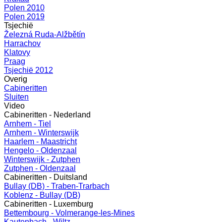
Polen 2010
Polen 2019
Tsjechië
Železná Ruda-Alžbětín
Harrachov
Klatovy
Praag
Tsjechië 2012
Overig
Cabineritten
Sluiten
Video
Cabineritten - Nederland
Arnhem - Tiel
Arnhem - Winterswijk
Haarlem - Maastricht
Hengelo - Oldenzaal
Winterswijk - Zutphen
Zutphen - Oldenzaal
Cabineritten - Duitsland
Bullay (DB) - Traben-Trarbach
Koblenz - Bullay (DB)
Cabineritten - Luxemburg
Bettembourg - Volmerange-les-Mines
Kautenbach - Wiltz