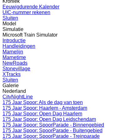
Kroniek
Eeuwigdurende Kalender
UIC-nummer rekenen
Sluiten
Model
Simulatie
Microsoft Train Simulator
Introductie
Handleidingen
Marnelijn
Marnetime
NewRoads
Stonevillage
XTracks
Sluiten
Galerie
Nederland
CityNightLine
175 Jaar Spoor: Als de dag van toen
175 Jaar Spoor: Haarlem - Amsterdam
175 Jaar Spoor: Open Dag Haarlem
175 Jaar Spoor: Open Dag Leidschendam
175 Jaar Spoor: SpoorParade - Binnengebied
175 Jaar Spoor: SpoorParade - Buitengebied
175 Jaar Spoor: SpoorParade - Treinparade