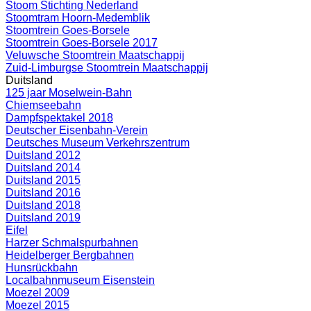
Stoom Stichting Nederland
Stoomtram Hoorn-Medemblik
Stoomtrein Goes-Borsele
Stoomtrein Goes-Borsele 2017
Veluwsche Stoomtrein Maatschappij
Zuid-Limburgse Stoomtrein Maatschappij
Duitsland
125 jaar Moselwein-Bahn
Chiemseebahn
Dampfspektakel 2018
Deutscher Eisenbahn-Verein
Deutsches Museum Verkehrszentrum
Duitsland 2012
Duitsland 2014
Duitsland 2015
Duitsland 2016
Duitsland 2018
Duitsland 2019
Eifel
Harzer Schmalspurbahnen
Heidelberger Bergbahnen
Hunsrückbahn
Localbahnmuseum Eisenstein
Moezel 2009
Moezel 2015