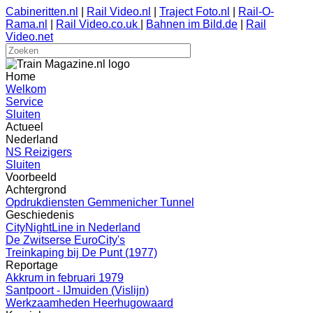
Cabineritten.nl
|
Rail Video.nl
|
Traject Foto.nl
|
Rail-O-
Rama.nl
|
Rail Video.co.uk
|
Bahnen im Bild.de
|
Rail
Video.net
Home
Welkom
Service
Sluiten
Actueel
Nederland
NS Reizigers
Sluiten
Voorbeeld
Achtergrond
Opdrukdiensten Gemmenicher Tunnel
Geschiedenis
CityNightLine in Nederland
De Zwitserse EuroCity's
Treinkaping bij De Punt (1977)
Reportage
Akkrum in februari 1979
Santpoort - IJmuiden (Vislijn)
Werkzaamheden Heerhugowaard