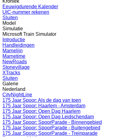
Kroniek
Eeuwigdurende Kalender
UIC-nummer rekenen
Sluiten
Model
Simulatie
Microsoft Train Simulator
Introductie
Handleidingen
Marnelijn
Marnetime
NewRoads
Stonevillage
XTracks
Sluiten
Galerie
Nederland
CityNightLine
175 Jaar Spoor: Als de dag van toen
175 Jaar Spoor: Haarlem - Amsterdam
175 Jaar Spoor: Open Dag Haarlem
175 Jaar Spoor: Open Dag Leidschendam
175 Jaar Spoor: SpoorParade - Binnengebied
175 Jaar Spoor: SpoorParade - Buitengebied
175 Jaar Spoor: SpoorParade - Treinparade