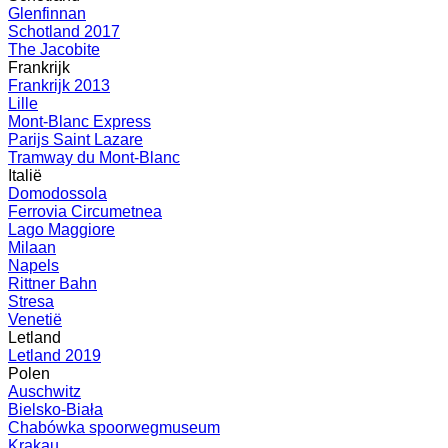
Glenfinnan
Schotland 2017
The Jacobite
Frankrijk
Frankrijk 2013
Lille
Mont-Blanc Express
Parijs Saint Lazare
Tramway du Mont-Blanc
Italië
Domodossola
Ferrovia Circumetnea
Lago Maggiore
Milaan
Napels
Rittner Bahn
Stresa
Venetië
Letland
Letland 2019
Polen
Auschwitz
Bielsko-Biała
Chabówka spoorwegmuseum
Krakau