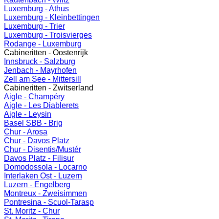
Luxemburg - Athus
Luxemburg - Kleinbettingen
Luxemburg - Trier
Luxemburg - Troisvierges
Rodange - Luxemburg
Cabineritten - Oostenrijk
Innsbruck - Salzburg
Jenbach - Mayrhofen
Zell am See - Mittersill
Cabineritten - Zwitserland
Aigle - Champéry
Aigle - Les Diablerets
Aigle - Leysin
Basel SBB - Brig
Chur - Arosa
Chur - Davos Platz
Chur - Disentis/Mustér
Davos Platz - Filisur
Domodossola - Locarno
Interlaken Ost - Luzern
Luzern - Engelberg
Montreux - Zweisimmen
Pontresina - Scuol-Tarasp
St. Moritz - Chur