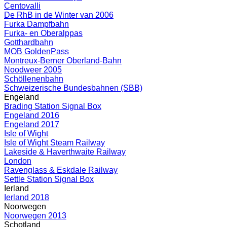
Centovalli
De RhB in de Winter van 2006
Furka Dampfbahn
Furka- en Oberalppas
Gotthardbahn
MOB GoldenPass
Montreux-Berner Oberland-Bahn
Noodweer 2005
Schöllenenbahn
Schweizerische Bundesbahnen (SBB)
Engeland
Brading Station Signal Box
Engeland 2016
Engeland 2017
Isle of Wight
Isle of Wight Steam Railway
Lakeside & Haverthwaite Railway
London
Ravenglass & Eskdale Railway
Settle Station Signal Box
Ierland
Ierland 2018
Noorwegen
Noorwegen 2013
Schotland