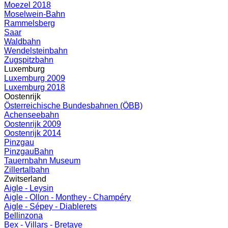
Moezel 2018
Moselwein-Bahn
Rammelsberg
Saar
Waldbahn
Wendelsteinbahn
Zugspitzbahn
Luxemburg
Luxemburg 2009
Luxemburg 2018
Oostenrijk
Österreichische Bundesbahnen (ÖBB)
Achenseebahn
Oostenrijk 2009
Oostenrijk 2014
Pinzgau
PinzgauBahn
Tauernbahn Museum
Zillertalbahn
Zwitserland
Aigle - Leysin
Aigle - Ollon - Monthey - Champéry
Aigle - Sépey - Diablerets
Bellinzona
Bex - Villars - Bretaye