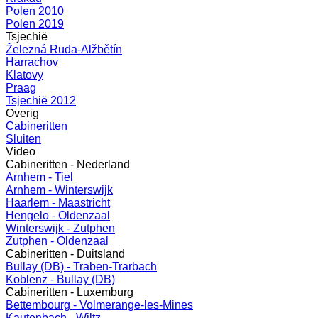
Polen 2010
Polen 2019
Tsjechië
Železná Ruda-Alžbětín
Harrachov
Klatovy
Praag
Tsjechië 2012
Overig
Cabineritten
Sluiten
Video
Cabineritten - Nederland
Arnhem - Tiel
Arnhem - Winterswijk
Haarlem - Maastricht
Hengelo - Oldenzaal
Winterswijk - Zutphen
Zutphen - Oldenzaal
Cabineritten - Duitsland
Bullay (DB) - Traben-Trarbach
Koblenz - Bullay (DB)
Cabineritten - Luxemburg
Bettembourg - Volmerange-les-Mines
Kautenbach - Wiltz