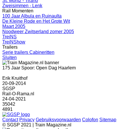
St. Moritz - Tirano
Zweisimmen - Lenk
Rail Momenten
100 Jaar Albula en Ruinaulta
De Kleine Rode en Het Grote Wit
Maart 2005
Noodweer Zwitserland zomer 2005
TreiNS
TreiNShow
Trailers
Serie trailers Cabineritten
Sluiten
175 Jaar Spoor: Open Dag Haarlem
Erik Kruithof
20-09-2014
SGSP
Rail-O-Rama.nl
24-04-2021
35042
4891
Contact
Privacy
Gebruiksvoorwaarden
Colofon
Sitemap
© SGSP 2021 | Train Magazine.nl