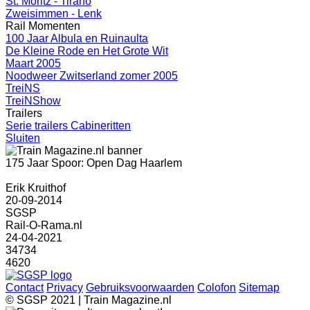
St. Moritz - Tirano
Zweisimmen - Lenk
Rail Momenten
100 Jaar Albula en Ruinaulta
De Kleine Rode en Het Grote Wit
Maart 2005
Noodweer Zwitserland zomer 2005
TreiNS
TreiNShow
Trailers
Serie trailers Cabineritten
Sluiten
175 Jaar Spoor: Open Dag Haarlem
Erik Kruithof
20-09-2014
SGSP
Rail-O-Rama.nl
24-04-2021
34734
4620
Contact
Privacy
Gebruiksvoorwaarden
Colofon
Sitemap
© SGSP 2021 | Train Magazine.nl