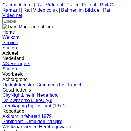
Cabineritten.nl
|
Rail Video.nl
|
Traject Foto.nl
|
Rail-O-
Rama.nl
|
Rail Video.co.uk
|
Bahnen im Bild.de
|
Rail
Video.net
Home
Welkom
Service
Sluiten
Actueel
Nederland
NS Reizigers
Sluiten
Voorbeeld
Achtergrond
Opdrukdiensten Gemmenicher Tunnel
Geschiedenis
CityNightLine in Nederland
De Zwitserse EuroCity's
Treinkaping bij De Punt (1977)
Reportage
Akkrum in februari 1979
Santpoort - IJmuiden (Vislijn)
Werkzaamheden Heerhugowaard