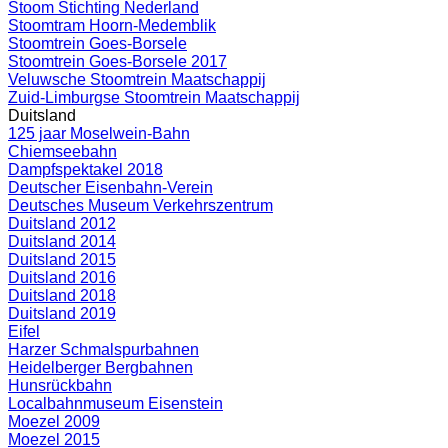
Stoom Stichting Nederland
Stoomtram Hoorn-Medemblik
Stoomtrein Goes-Borsele
Stoomtrein Goes-Borsele 2017
Veluwsche Stoomtrein Maatschappij
Zuid-Limburgse Stoomtrein Maatschappij
Duitsland
125 jaar Moselwein-Bahn
Chiemseebahn
Dampfspektakel 2018
Deutscher Eisenbahn-Verein
Deutsches Museum Verkehrszentrum
Duitsland 2012
Duitsland 2014
Duitsland 2015
Duitsland 2016
Duitsland 2018
Duitsland 2019
Eifel
Harzer Schmalspurbahnen
Heidelberger Bergbahnen
Hunsrückbahn
Localbahnmuseum Eisenstein
Moezel 2009
Moezel 2015