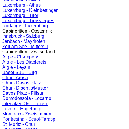
Luxemburg - Athus
Luxemburg - Kleinbettingen
Luxemburg - Trier
Luxemburg - Troisvierges
Rodange - Luxemburg
Cabineritten - Oostenrijk
Innsbruck - Salzburg
Jenbach - Mayrhofen
Zell am See - Mittersill
Cabineritten - Zwitserland
Aigle - Champéry
Aigle - Les Diablerets
Aigle - Leysin
Basel SBB - Brig
Chur - Arosa
Chur - Davos Platz
Chur - Disentis/Mustér
Davos Platz - Filisur
Domodossola - Locarno
Interlaken Ost - Luzern
Luzern - Engelberg
Montreux - Zweisimmen
Pontresina - Scuol-Tarasp
St. Moritz - Chur