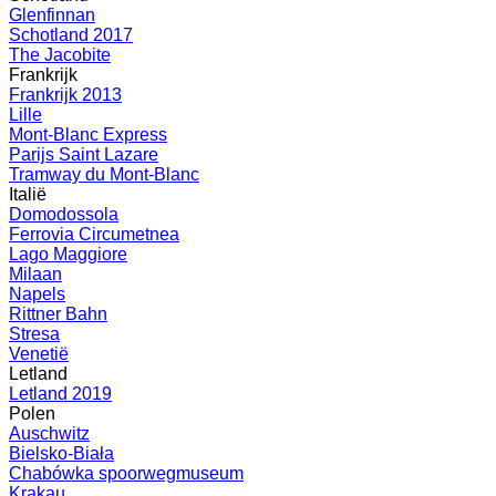
Glenfinnan
Schotland 2017
The Jacobite
Frankrijk
Frankrijk 2013
Lille
Mont-Blanc Express
Parijs Saint Lazare
Tramway du Mont-Blanc
Italië
Domodossola
Ferrovia Circumetnea
Lago Maggiore
Milaan
Napels
Rittner Bahn
Stresa
Venetië
Letland
Letland 2019
Polen
Auschwitz
Bielsko-Biała
Chabówka spoorwegmuseum
Krakau