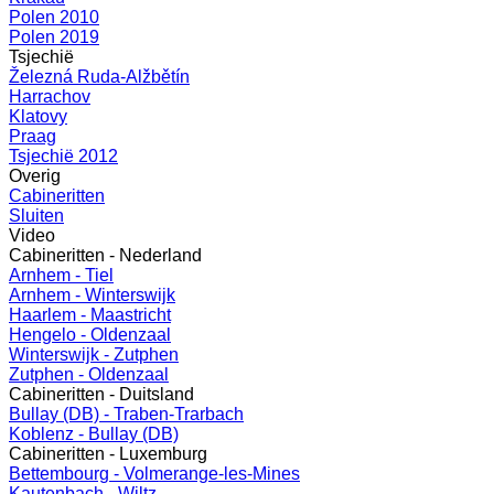
Polen 2010
Polen 2019
Tsjechië
Železná Ruda-Alžbětín
Harrachov
Klatovy
Praag
Tsjechië 2012
Overig
Cabineritten
Sluiten
Video
Cabineritten - Nederland
Arnhem - Tiel
Arnhem - Winterswijk
Haarlem - Maastricht
Hengelo - Oldenzaal
Winterswijk - Zutphen
Zutphen - Oldenzaal
Cabineritten - Duitsland
Bullay (DB) - Traben-Trarbach
Koblenz - Bullay (DB)
Cabineritten - Luxemburg
Bettembourg - Volmerange-les-Mines
Kautenbach - Wiltz