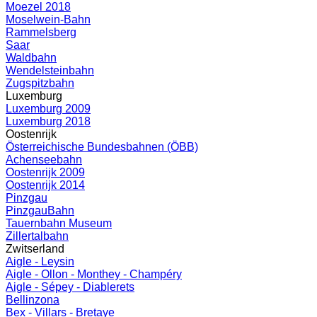
Moezel 2018
Moselwein-Bahn
Rammelsberg
Saar
Waldbahn
Wendelsteinbahn
Zugspitzbahn
Luxemburg
Luxemburg 2009
Luxemburg 2018
Oostenrijk
Österreichische Bundesbahnen (ÖBB)
Achenseebahn
Oostenrijk 2009
Oostenrijk 2014
Pinzgau
PinzgauBahn
Tauernbahn Museum
Zillertalbahn
Zwitserland
Aigle - Leysin
Aigle - Ollon - Monthey - Champéry
Aigle - Sépey - Diablerets
Bellinzona
Bex - Villars - Bretaye