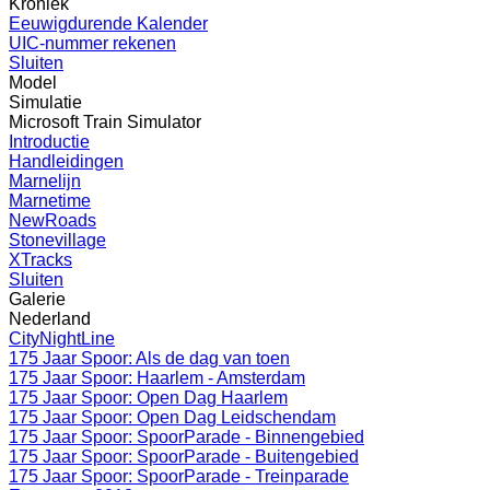
Kroniek
Eeuwigdurende Kalender
UIC-nummer rekenen
Sluiten
Model
Simulatie
Microsoft Train Simulator
Introductie
Handleidingen
Marnelijn
Marnetime
NewRoads
Stonevillage
XTracks
Sluiten
Galerie
Nederland
CityNightLine
175 Jaar Spoor: Als de dag van toen
175 Jaar Spoor: Haarlem - Amsterdam
175 Jaar Spoor: Open Dag Haarlem
175 Jaar Spoor: Open Dag Leidschendam
175 Jaar Spoor: SpoorParade - Binnengebied
175 Jaar Spoor: SpoorParade - Buitengebied
175 Jaar Spoor: SpoorParade - Treinparade