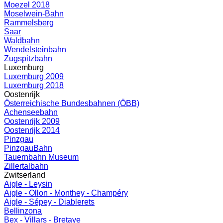
Moezel 2018
Moselwein-Bahn
Rammelsberg
Saar
Waldbahn
Wendelsteinbahn
Zugspitzbahn
Luxemburg
Luxemburg 2009
Luxemburg 2018
Oostenrijk
Österreichische Bundesbahnen (ÖBB)
Achenseebahn
Oostenrijk 2009
Oostenrijk 2014
Pinzgau
PinzgauBahn
Tauernbahn Museum
Zillertalbahn
Zwitserland
Aigle - Leysin
Aigle - Ollon - Monthey - Champéry
Aigle - Sépey - Diablerets
Bellinzona
Bex - Villars - Bretaye