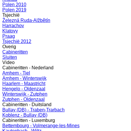
Polen 2010
Polen 2019
Tsjechië
Železná Ruda-Alžbětín
Harrachov
Klatovy
Praag
Tsjechië 2012
Overig
Cabineritten
Sluiten
Video
Cabineritten - Nederland
Arnhem - Tiel
Arnhem - Winterswijk
Haarlem - Maastricht
Hengelo - Oldenzaal
Winterswijk - Zutphen
Zutphen - Oldenzaal
Cabineritten - Duitsland
Bullay (DB) - Traben-Trarbach
Koblenz - Bullay (DB)
Cabineritten - Luxemburg
Bettembourg - Volmerange-les-Mines
Kautenbach - Wiltz