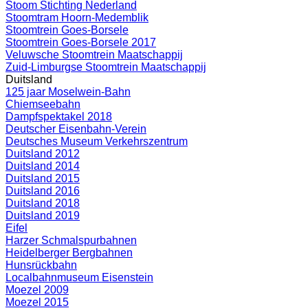
Stoom Stichting Nederland
Stoomtram Hoorn-Medemblik
Stoomtrein Goes-Borsele
Stoomtrein Goes-Borsele 2017
Veluwsche Stoomtrein Maatschappij
Zuid-Limburgse Stoomtrein Maatschappij
Duitsland
125 jaar Moselwein-Bahn
Chiemseebahn
Dampfspektakel 2018
Deutscher Eisenbahn-Verein
Deutsches Museum Verkehrszentrum
Duitsland 2012
Duitsland 2014
Duitsland 2015
Duitsland 2016
Duitsland 2018
Duitsland 2019
Eifel
Harzer Schmalspurbahnen
Heidelberger Bergbahnen
Hunsrückbahn
Localbahnmuseum Eisenstein
Moezel 2009
Moezel 2015