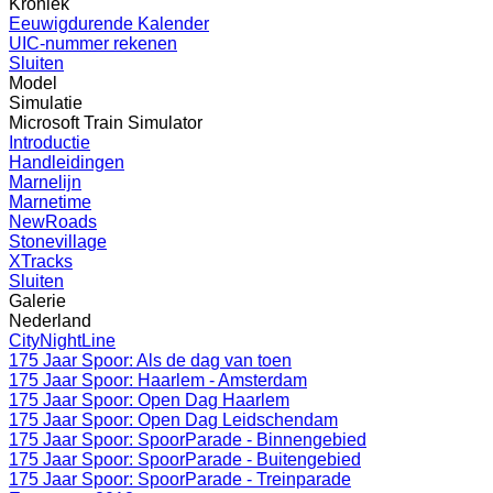
Kroniek
Eeuwigdurende Kalender
UIC-nummer rekenen
Sluiten
Model
Simulatie
Microsoft Train Simulator
Introductie
Handleidingen
Marnelijn
Marnetime
NewRoads
Stonevillage
XTracks
Sluiten
Galerie
Nederland
CityNightLine
175 Jaar Spoor: Als de dag van toen
175 Jaar Spoor: Haarlem - Amsterdam
175 Jaar Spoor: Open Dag Haarlem
175 Jaar Spoor: Open Dag Leidschendam
175 Jaar Spoor: SpoorParade - Binnengebied
175 Jaar Spoor: SpoorParade - Buitengebied
175 Jaar Spoor: SpoorParade - Treinparade