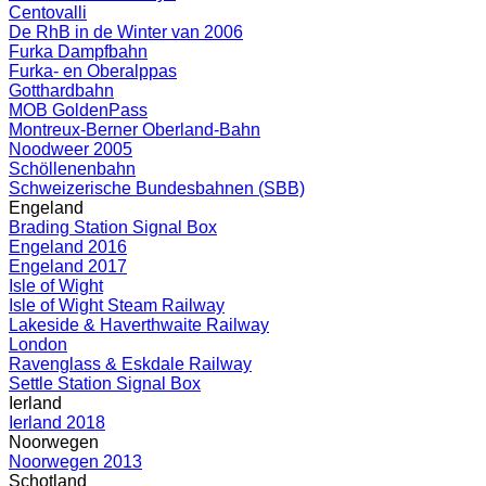
Centovalli
De RhB in de Winter van 2006
Furka Dampfbahn
Furka- en Oberalppas
Gotthardbahn
MOB GoldenPass
Montreux-Berner Oberland-Bahn
Noodweer 2005
Schöllenenbahn
Schweizerische Bundesbahnen (SBB)
Engeland
Brading Station Signal Box
Engeland 2016
Engeland 2017
Isle of Wight
Isle of Wight Steam Railway
Lakeside & Haverthwaite Railway
London
Ravenglass & Eskdale Railway
Settle Station Signal Box
Ierland
Ierland 2018
Noorwegen
Noorwegen 2013
Schotland