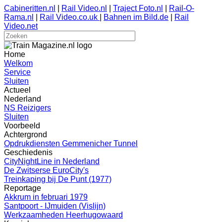
Cabineritten.nl
|
Rail Video.nl
|
Traject Foto.nl
|
Rail-O-
Rama.nl
|
Rail Video.co.uk
|
Bahnen im Bild.de
|
Rail
Video.net
Home
Welkom
Service
Sluiten
Actueel
Nederland
NS Reizigers
Sluiten
Voorbeeld
Achtergrond
Opdrukdiensten Gemmenicher Tunnel
Geschiedenis
CityNightLine in Nederland
De Zwitserse EuroCity's
Treinkaping bij De Punt (1977)
Reportage
Akkrum in februari 1979
Santpoort - IJmuiden (Vislijn)
Werkzaamheden Heerhugowaard