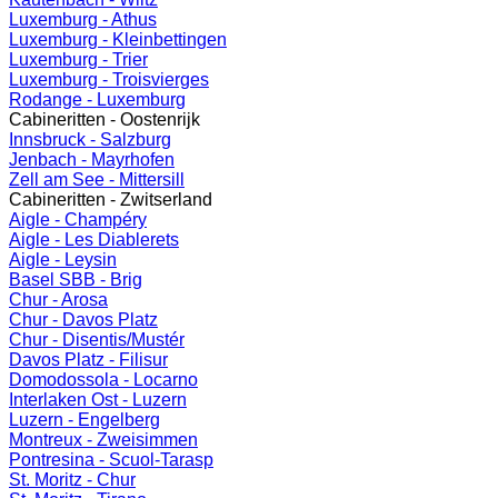
Luxemburg - Athus
Luxemburg - Kleinbettingen
Luxemburg - Trier
Luxemburg - Troisvierges
Rodange - Luxemburg
Cabineritten - Oostenrijk
Innsbruck - Salzburg
Jenbach - Mayrhofen
Zell am See - Mittersill
Cabineritten - Zwitserland
Aigle - Champéry
Aigle - Les Diablerets
Aigle - Leysin
Basel SBB - Brig
Chur - Arosa
Chur - Davos Platz
Chur - Disentis/Mustér
Davos Platz - Filisur
Domodossola - Locarno
Interlaken Ost - Luzern
Luzern - Engelberg
Montreux - Zweisimmen
Pontresina - Scuol-Tarasp
St. Moritz - Chur