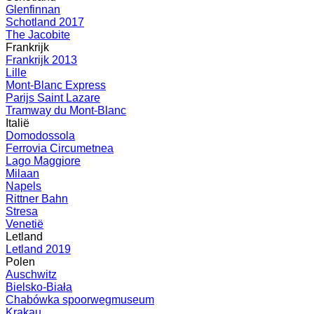
Glenfinnan
Schotland 2017
The Jacobite
Frankrijk
Frankrijk 2013
Lille
Mont-Blanc Express
Parijs Saint Lazare
Tramway du Mont-Blanc
Italië
Domodossola
Ferrovia Circumetnea
Lago Maggiore
Milaan
Napels
Rittner Bahn
Stresa
Venetië
Letland
Letland 2019
Polen
Auschwitz
Bielsko-Biała
Chabówka spoorwegmuseum
Krakau