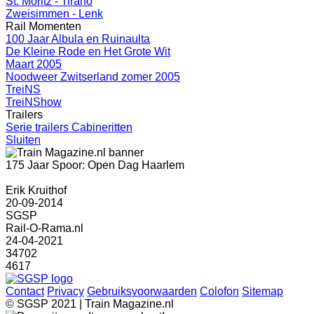
St. Moritz - Tirano
Zweisimmen - Lenk
Rail Momenten
100 Jaar Albula en Ruinaulta
De Kleine Rode en Het Grote Wit
Maart 2005
Noodweer Zwitserland zomer 2005
TreiNS
TreiNShow
Trailers
Serie trailers Cabineritten
Sluiten
175 Jaar Spoor: Open Dag Haarlem
Erik Kruithof
20-09-2014
SGSP
Rail-O-Rama.nl
24-04-2021
34702
4617
Contact
Privacy
Gebruiksvoorwaarden
Colofon
Sitemap
© SGSP 2021 | Train Magazine.nl