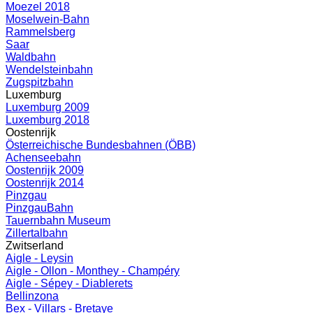
Moezel 2018
Moselwein-Bahn
Rammelsberg
Saar
Waldbahn
Wendelsteinbahn
Zugspitzbahn
Luxemburg
Luxemburg 2009
Luxemburg 2018
Oostenrijk
Österreichische Bundesbahnen (ÖBB)
Achenseebahn
Oostenrijk 2009
Oostenrijk 2014
Pinzgau
PinzgauBahn
Tauernbahn Museum
Zillertalbahn
Zwitserland
Aigle - Leysin
Aigle - Ollon - Monthey - Champéry
Aigle - Sépey - Diablerets
Bellinzona
Bex - Villars - Bretaye