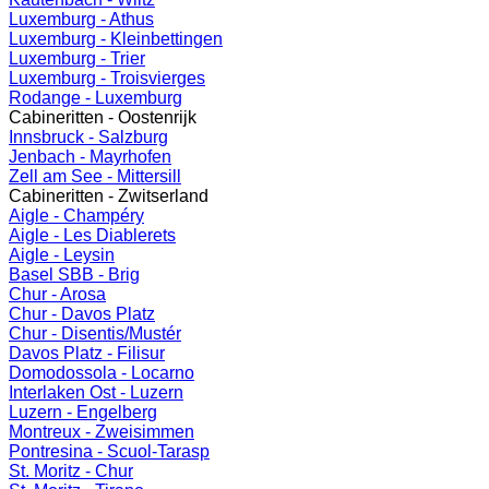
Luxemburg - Athus
Luxemburg - Kleinbettingen
Luxemburg - Trier
Luxemburg - Troisvierges
Rodange - Luxemburg
Cabineritten - Oostenrijk
Innsbruck - Salzburg
Jenbach - Mayrhofen
Zell am See - Mittersill
Cabineritten - Zwitserland
Aigle - Champéry
Aigle - Les Diablerets
Aigle - Leysin
Basel SBB - Brig
Chur - Arosa
Chur - Davos Platz
Chur - Disentis/Mustér
Davos Platz - Filisur
Domodossola - Locarno
Interlaken Ost - Luzern
Luzern - Engelberg
Montreux - Zweisimmen
Pontresina - Scuol-Tarasp
St. Moritz - Chur