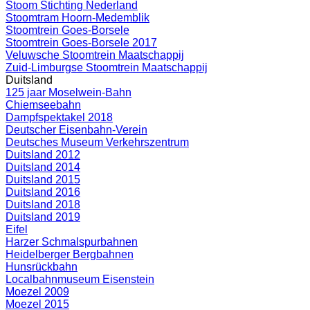
Stoom Stichting Nederland
Stoomtram Hoorn-Medemblik
Stoomtrein Goes-Borsele
Stoomtrein Goes-Borsele 2017
Veluwsche Stoomtrein Maatschappij
Zuid-Limburgse Stoomtrein Maatschappij
Duitsland
125 jaar Moselwein-Bahn
Chiemseebahn
Dampfspektakel 2018
Deutscher Eisenbahn-Verein
Deutsches Museum Verkehrszentrum
Duitsland 2012
Duitsland 2014
Duitsland 2015
Duitsland 2016
Duitsland 2018
Duitsland 2019
Eifel
Harzer Schmalspurbahnen
Heidelberger Bergbahnen
Hunsrückbahn
Localbahnmuseum Eisenstein
Moezel 2009
Moezel 2015