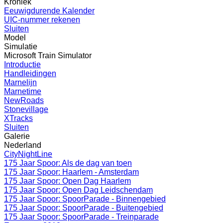
Kroniek
Eeuwigdurende Kalender
UIC-nummer rekenen
Sluiten
Model
Simulatie
Microsoft Train Simulator
Introductie
Handleidingen
Marnelijn
Marnetime
NewRoads
Stonevillage
XTracks
Sluiten
Galerie
Nederland
CityNightLine
175 Jaar Spoor: Als de dag van toen
175 Jaar Spoor: Haarlem - Amsterdam
175 Jaar Spoor: Open Dag Haarlem
175 Jaar Spoor: Open Dag Leidschendam
175 Jaar Spoor: SpoorParade - Binnengebied
175 Jaar Spoor: SpoorParade - Buitengebied
175 Jaar Spoor: SpoorParade - Treinparade