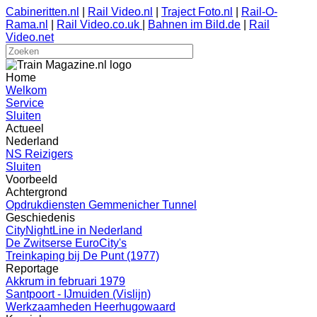
Cabineritten.nl
|
Rail Video.nl
|
Traject Foto.nl
|
Rail-O-
Rama.nl
|
Rail Video.co.uk
|
Bahnen im Bild.de
|
Rail
Video.net
Home
Welkom
Service
Sluiten
Actueel
Nederland
NS Reizigers
Sluiten
Voorbeeld
Achtergrond
Opdrukdiensten Gemmenicher Tunnel
Geschiedenis
CityNightLine in Nederland
De Zwitserse EuroCity's
Treinkaping bij De Punt (1977)
Reportage
Akkrum in februari 1979
Santpoort - IJmuiden (Vislijn)
Werkzaamheden Heerhugowaard