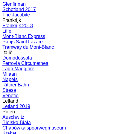
Glenfinnan
Schotland 2017
The Jacobite
Frankrijk
Frankrijk 2013
Lille
Mont-Blanc Express
Parijs Saint Lazare
Tramway du Mont-Blanc
Italië
Domodossola
Ferrovia Circumetnea
Lago Maggiore
Milaan
Napels
Rittner Bahn
Stresa
Venetië
Letland
Letland 2019
Polen
Auschwitz
Bielsko-Biała
Chabówka spoorwegmuseum
Krakau