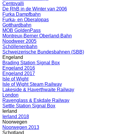
Centovalli
De RhB in de Winter van 2006
Furka Dampfbahn
Furka- en Oberalppas
Gotthardbahn
MOB GoldenPass
Montreux-Berner Oberland-Bahn
Noodweer 2005
Schöllenenbahn
Schweizerische Bundesbahnen (SBB)
Engeland
Brading Station Signal Box
Engeland 2016
Engeland 2017
Isle of Wight
Isle of Wight Steam Railway
Lakeside & Haverthwaite Railway
London
Ravenglass & Eskdale Railway
Settle Station Signal Box
Ierland
Ierland 2018
Noorwegen
Noorwegen 2013
Schotland