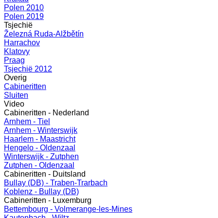
Polen 2010
Polen 2019
Tsjechië
Železná Ruda-Alžbětín
Harrachov
Klatovy
Praag
Tsjechië 2012
Overig
Cabineritten
Sluiten
Video
Cabineritten - Nederland
Arnhem - Tiel
Arnhem - Winterswijk
Haarlem - Maastricht
Hengelo - Oldenzaal
Winterswijk - Zutphen
Zutphen - Oldenzaal
Cabineritten - Duitsland
Bullay (DB) - Traben-Trarbach
Koblenz - Bullay (DB)
Cabineritten - Luxemburg
Bettembourg - Volmerange-les-Mines
Kautenbach - Wiltz