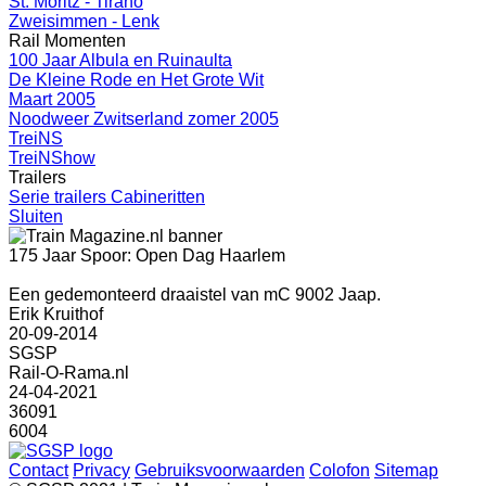
St. Moritz - Tirano
Zweisimmen - Lenk
Rail Momenten
100 Jaar Albula en Ruinaulta
De Kleine Rode en Het Grote Wit
Maart 2005
Noodweer Zwitserland zomer 2005
TreiNS
TreiNShow
Trailers
Serie trailers Cabineritten
Sluiten
175 Jaar Spoor: Open Dag Haarlem
Een gedemonteerd draaistel van mC 9002 Jaap.
Erik Kruithof
20-09-2014
SGSP
Rail-O-Rama.nl
24-04-2021
36091
6004
Contact
Privacy
Gebruiksvoorwaarden
Colofon
Sitemap