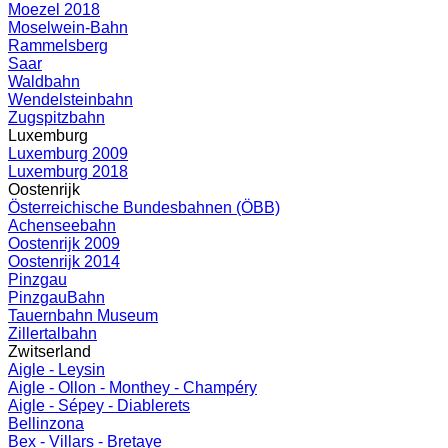
Moezel 2018
Moselwein-Bahn
Rammelsberg
Saar
Waldbahn
Wendelsteinbahn
Zugspitzbahn
Luxemburg
Luxemburg 2009
Luxemburg 2018
Oostenrijk
Österreichische Bundesbahnen (ÖBB)
Achenseebahn
Oostenrijk 2009
Oostenrijk 2014
Pinzgau
PinzgauBahn
Tauernbahn Museum
Zillertalbahn
Zwitserland
Aigle - Leysin
Aigle - Ollon - Monthey - Champéry
Aigle - Sépey - Diablerets
Bellinzona
Bex - Villars - Bretaye