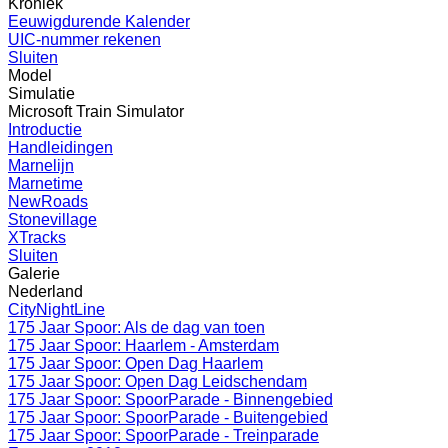
Kroniek
Eeuwigdurende Kalender
UIC-nummer rekenen
Sluiten
Model
Simulatie
Microsoft Train Simulator
Introductie
Handleidingen
Marnelijn
Marnetime
NewRoads
Stonevillage
XTracks
Sluiten
Galerie
Nederland
CityNightLine
175 Jaar Spoor: Als de dag van toen
175 Jaar Spoor: Haarlem - Amsterdam
175 Jaar Spoor: Open Dag Haarlem
175 Jaar Spoor: Open Dag Leidschendam
175 Jaar Spoor: SpoorParade - Binnengebied
175 Jaar Spoor: SpoorParade - Buitengebied
175 Jaar Spoor: SpoorParade - Treinparade