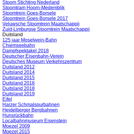
Stoom Stichting Nederland
Stoomtram Hoorn-Medemblik
Stoomtrein Goes-Borsele
Stoomtrein Goes-Borsele 2017
Veluwsche Stoomtrein Maatschappij
Zuid-Limburgse Stoomtrein Maatschappij
Duitsland
125 jaar Moselwein-Bahn
Chiemseebahn
Dampfspektakel 2018
Deutscher Eisenbahn-Verein
Deutsches Museum Verkehrszentrum
Duitsland 2012
Duitsland 2014
Duitsland 2015
Duitsland 2016
Duitsland 2018
Duitsland 2019
Eifel
Harzer Schmalspurbahnen
Heidelberger Bergbahnen
Hunsrückbahn
Localbahnmuseum Eisenstein
Moezel 2009
Moezel 2015