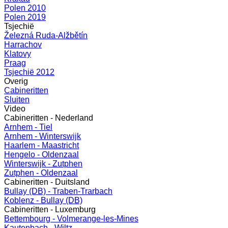
Polen 2010
Polen 2019
Tsjechië
Železná Ruda-Alžbětín
Harrachov
Klatovy
Praag
Tsjechië 2012
Overig
Cabineritten
Sluiten
Video
Cabineritten - Nederland
Arnhem - Tiel
Arnhem - Winterswijk
Haarlem - Maastricht
Hengelo - Oldenzaal
Winterswijk - Zutphen
Zutphen - Oldenzaal
Cabineritten - Duitsland
Bullay (DB) - Traben-Trarbach
Koblenz - Bullay (DB)
Cabineritten - Luxemburg
Bettembourg - Volmerange-les-Mines
Kautenbach - Wiltz