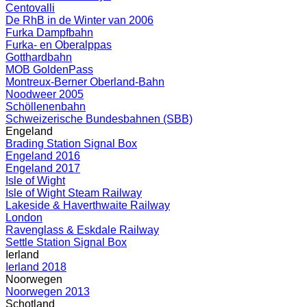
Centovalli
De RhB in de Winter van 2006
Furka Dampfbahn
Furka- en Oberalppas
Gotthardbahn
MOB GoldenPass
Montreux-Berner Oberland-Bahn
Noodweer 2005
Schöllenenbahn
Schweizerische Bundesbahnen (SBB)
Engeland
Brading Station Signal Box
Engeland 2016
Engeland 2017
Isle of Wight
Isle of Wight Steam Railway
Lakeside & Haverthwaite Railway
London
Ravenglass & Eskdale Railway
Settle Station Signal Box
Ierland
Ierland 2018
Noorwegen
Noorwegen 2013
Schotland