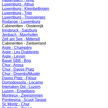
Luxemburg - Athus
Luxemburg - Kleinbettingen
Luxemburg - Trier
Luxemburg - Troisvierges
Rodange - Luxemburg
Cabineritten - Oostenrijk
Innsbruck - Salzburg
Jenbach - Mayrhofen
Zell am See - Mittersill
Cabineritten - Zwitserland
Aigle - Champéry
Aigle - Les Diablerets
Aigle - Leysin
Basel SBB - Brig
Chur - Arosa
Chur - Davos Platz
Chur - Disentis/Mustér
Davos Platz - Filisur
Domodossola - Locarno
Interlaken Ost - Luzern
Luzern - Engelberg
Montreux - Zweisimmen
Pontresina - Scuol-Tarasp
St. Moritz - Chur