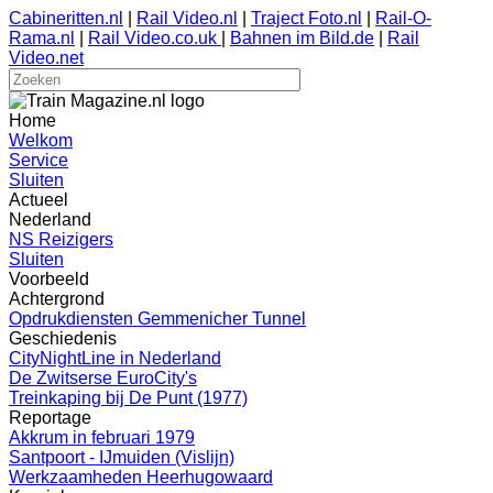
Cabineritten.nl
|
Rail Video.nl
|
Traject Foto.nl
|
Rail-O-
Rama.nl
|
Rail Video.co.uk
|
Bahnen im Bild.de
|
Rail
Video.net
Home
Welkom
Service
Sluiten
Actueel
Nederland
NS Reizigers
Sluiten
Voorbeeld
Achtergrond
Opdrukdiensten Gemmenicher Tunnel
Geschiedenis
CityNightLine in Nederland
De Zwitserse EuroCity's
Treinkaping bij De Punt (1977)
Reportage
Akkrum in februari 1979
Santpoort - IJmuiden (Vislijn)
Werkzaamheden Heerhugowaard