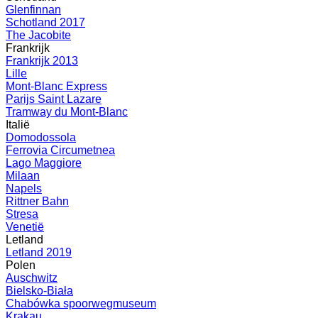
Glenfinnan
Schotland 2017
The Jacobite
Frankrijk
Frankrijk 2013
Lille
Mont-Blanc Express
Parijs Saint Lazare
Tramway du Mont-Blanc
Italië
Domodossola
Ferrovia Circumetnea
Lago Maggiore
Milaan
Napels
Rittner Bahn
Stresa
Venetië
Letland
Letland 2019
Polen
Auschwitz
Bielsko-Biała
Chabówka spoorwegmuseum
Krakau