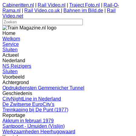
Cabineritten.nl
|
Rail Video.nl
|
Traject Foto.nl
|
Rail-O-
Rama.nl
|
Rail Video.co.uk
|
Bahnen im Bild.de
|
Rail
Video.net
Home
Welkom
Service
Sluiten
Actueel
Nederland
NS Reizigers
Sluiten
Voorbeeld
Achtergrond
Opdrukdiensten Gemmenicher Tunnel
Geschiedenis
CityNightLine in Nederland
De Zwitserse EuroCity's
Treinkaping bij De Punt (1977)
Reportage
Akkrum in februari 1979
Santpoort - IJmuiden (Vislijn)
Werkzaamheden Heerhugowaard