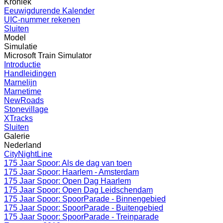
Kroniek
Eeuwigdurende Kalender
UIC-nummer rekenen
Sluiten
Model
Simulatie
Microsoft Train Simulator
Introductie
Handleidingen
Marnelijn
Marnetime
NewRoads
Stonevillage
XTracks
Sluiten
Galerie
Nederland
CityNightLine
175 Jaar Spoor: Als de dag van toen
175 Jaar Spoor: Haarlem - Amsterdam
175 Jaar Spoor: Open Dag Haarlem
175 Jaar Spoor: Open Dag Leidschendam
175 Jaar Spoor: SpoorParade - Binnengebied
175 Jaar Spoor: SpoorParade - Buitengebied
175 Jaar Spoor: SpoorParade - Treinparade