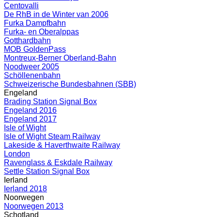
Centovalli
De RhB in de Winter van 2006
Furka Dampfbahn
Furka- en Oberalppas
Gotthardbahn
MOB GoldenPass
Montreux-Berner Oberland-Bahn
Noodweer 2005
Schöllenenbahn
Schweizerische Bundesbahnen (SBB)
Engeland
Brading Station Signal Box
Engeland 2016
Engeland 2017
Isle of Wight
Isle of Wight Steam Railway
Lakeside & Haverthwaite Railway
London
Ravenglass & Eskdale Railway
Settle Station Signal Box
Ierland
Ierland 2018
Noorwegen
Noorwegen 2013
Schotland