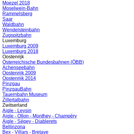
Moezel 2018
Moselwein-Bahn
Rammelsberg
Saar
Waldbahn
Wendelsteinbahn
Zugspitzbahn
Luxemburg
Luxemburg 2009
Luxemburg 2018
Oostenrijk
Österreichische Bundesbahnen (ÖBB)
Achenseebahn
Oostenrijk 2009
Oostenrijk 2014
Pinzgau
PinzgauBahn
Tauernbahn Museum
Zillertalbahn
Zwitserland
Aigle - Leysin
Aigle - Ollon - Monthey - Champéry
Aigle - Sépey - Diablerets
Bellinzona
Bex - Villars - Bretaye