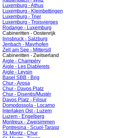
Luxemburg - Athus
Luxemburg - Kleinbettingen
Luxemburg - Trier
Luxemburg - Troisvierges
Rodange - Luxemburg
Cabineritten - Oostenrijk
Innsbruck - Salzburg
Jenbach - Mayrhofen
Zell am See - Mittersill
Cabineritten - Zwitserland
Aigle - Champéry
Aigle - Les Diablerets
Aigle - Leysin
Basel SBB - Brig
Chur - Arosa
Chur - Davos Platz
Chur - Disentis/Mustér
Davos Platz - Filisur
Domodossola - Locarno
Interlaken Ost - Luzern
Luzern - Engelberg
Montreux - Zweisimmen
Pontresina - Scuol-Tarasp
St. Moritz - Chur