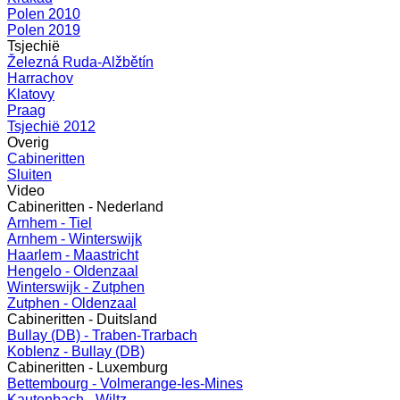
Polen 2010
Polen 2019
Tsjechië
Železná Ruda-Alžbětín
Harrachov
Klatovy
Praag
Tsjechië 2012
Overig
Cabineritten
Sluiten
Video
Cabineritten - Nederland
Arnhem - Tiel
Arnhem - Winterswijk
Haarlem - Maastricht
Hengelo - Oldenzaal
Winterswijk - Zutphen
Zutphen - Oldenzaal
Cabineritten - Duitsland
Bullay (DB) - Traben-Trarbach
Koblenz - Bullay (DB)
Cabineritten - Luxemburg
Bettembourg - Volmerange-les-Mines
Kautenbach - Wiltz