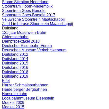
Stoom Stichting Nederland
Stoomtram Hoorn-Medemblik
Stoomtrein Goes-Borsele
Stoomtrein Goes-Borsele 2017
Veluwsche Stoomtrein Maatschappij
Zuid-Limburgse Stoomtrein Maatschappij
Duitsland
125 jaar Moselwein-Bahn
Chiemseebahn
Dampfspektakel 2018
Deutscher Eisenbahn-Verein
Deutsches Museum Verkehrszentrum
Duitsland 2012
Duitsland 2014
Duitsland 2015
Duitsland 2016
Duitsland 2018
Duitsland 2019
Eifel
Harzer Schmalspurbahnen
Heidelberger Bergbahnen
Hunsrückbahn
Localbahnmuseum Eisenstein
Moezel 2009
Moezel 2015