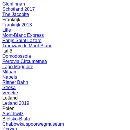
Glenfinnan
Schotland 2017
The Jacobite
Frankrijk
Frankrijk 2013
Lille
Mont-Blanc Express
Parijs Saint Lazare
Tramway du Mont-Blanc
Italië
Domodossola
Ferrovia Circumetnea
Lago Maggiore
Milaan
Napels
Rittner Bahn
Stresa
Venetië
Letland
Letland 2019
Polen
Auschwitz
Bielsko-Biała
Chabówka spoorwegmuseum
Krakau