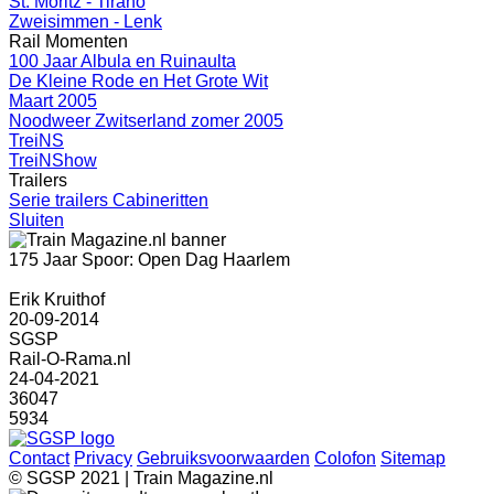
St. Moritz - Tirano
Zweisimmen - Lenk
Rail Momenten
100 Jaar Albula en Ruinaulta
De Kleine Rode en Het Grote Wit
Maart 2005
Noodweer Zwitserland zomer 2005
TreiNS
TreiNShow
Trailers
Serie trailers Cabineritten
Sluiten
175 Jaar Spoor: Open Dag Haarlem
Erik Kruithof
20-09-2014
SGSP
Rail-O-Rama.nl
24-04-2021
36047
5934
Contact
Privacy
Gebruiksvoorwaarden
Colofon
Sitemap
© SGSP 2021 | Train Magazine.nl