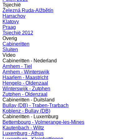
Tsjechië
Železná Ruda-Alžbětín
Harrachov
Klatovy
Praag
Tsjechië 2012
Overig
Cabineritten
Sluiten
Video
Cabineritten - Nederland
Arnhem - Tiel
Arnhem - Winterswijk
Haarlem - Maastricht
Hengelo - Oldenzaal
Winterswijk - Zutphen
Zutphen - Oldenzaal
Cabineritten - Duitsland
Bullay (DB) - Traben-Trarbach
Koblenz - Bullay (DB)
Cabineritten - Luxemburg
Bettembourg - Volmerange-les-Mines
Kautenbach - Wiltz
Luxemburg - Athus
Luxemburg - Kleinbettingen