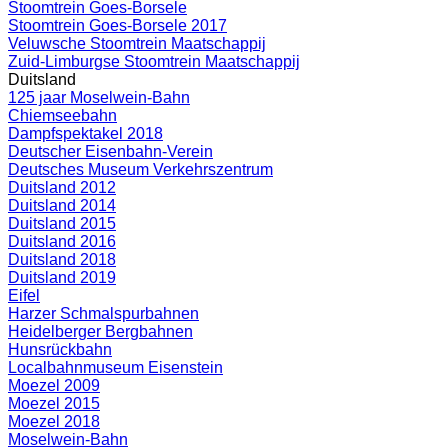
Stoomtrein Goes-Borsele
Stoomtrein Goes-Borsele 2017
Veluwsche Stoomtrein Maatschappij
Zuid-Limburgse Stoomtrein Maatschappij
Duitsland
125 jaar Moselwein-Bahn
Chiemseebahn
Dampfspektakel 2018
Deutscher Eisenbahn-Verein
Deutsches Museum Verkehrszentrum
Duitsland 2012
Duitsland 2014
Duitsland 2015
Duitsland 2016
Duitsland 2018
Duitsland 2019
Eifel
Harzer Schmalspurbahnen
Heidelberger Bergbahnen
Hunsrückbahn
Localbahnmuseum Eisenstein
Moezel 2009
Moezel 2015
Moezel 2018
Moselwein-Bahn