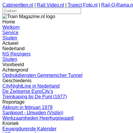
Cabineritten.nl
|
Rail Video.nl
|
Traject Foto.nl
|
Rail-O-Rama.n
Home
Welkom
Service
Sluiten
Actueel
Nederland
NS Reizigers
Sluiten
Voorbeeld
Achtergrond
Opdrukdiensten Gemmenicher Tunnel
Geschiedenis
CityNightLine in Nederland
De Zwitserse EuroCity's
Treinkaping bij De Punt (1977)
Reportage
Akkrum in februari 1979
Santpoort - IJmuiden (Vislijn)
Werkzaamheden Heerhugowaard
Kroniek
Eeuwigdurende Kalender