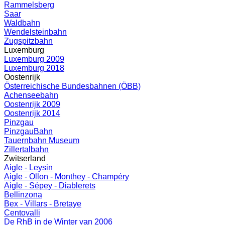
Rammelsberg
Saar
Waldbahn
Wendelsteinbahn
Zugspitzbahn
Luxemburg
Luxemburg 2009
Luxemburg 2018
Oostenrijk
Österreichische Bundesbahnen (ÖBB)
Achenseebahn
Oostenrijk 2009
Oostenrijk 2014
Pinzgau
PinzgauBahn
Tauernbahn Museum
Zillertalbahn
Zwitserland
Aigle - Leysin
Aigle - Ollon - Monthey - Champéry
Aigle - Sépey - Diablerets
Bellinzona
Bex - Villars - Bretaye
Centovalli
De RhB in de Winter van 2006