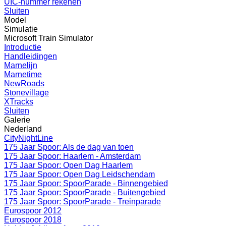
UIC-nummer rekenen
Sluiten
Model
Simulatie
Microsoft Train Simulator
Introductie
Handleidingen
Marnelijn
Marnetime
NewRoads
Stonevillage
XTracks
Sluiten
Galerie
Nederland
CityNightLine
175 Jaar Spoor: Als de dag van toen
175 Jaar Spoor: Haarlem - Amsterdam
175 Jaar Spoor: Open Dag Haarlem
175 Jaar Spoor: Open Dag Leidschendam
175 Jaar Spoor: SpoorParade - Binnengebied
175 Jaar Spoor: SpoorParade - Buitengebied
175 Jaar Spoor: SpoorParade - Treinparade
Eurospoor 2012
Eurospoor 2018