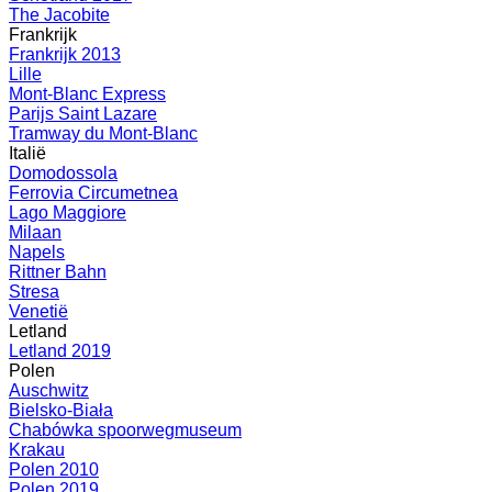
The Jacobite
Frankrijk
Frankrijk 2013
Lille
Mont-Blanc Express
Parijs Saint Lazare
Tramway du Mont-Blanc
Italië
Domodossola
Ferrovia Circumetnea
Lago Maggiore
Milaan
Napels
Rittner Bahn
Stresa
Venetië
Letland
Letland 2019
Polen
Auschwitz
Bielsko-Biała
Chabówka spoorwegmuseum
Krakau
Polen 2010
Polen 2019