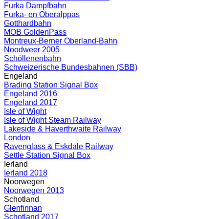
Furka Dampfbahn
Furka- en Oberalppas
Gotthardbahn
MOB GoldenPass
Montreux-Berner Oberland-Bahn
Noodweer 2005
Schöllenenbahn
Schweizerische Bundesbahnen (SBB)
Engeland
Brading Station Signal Box
Engeland 2016
Engeland 2017
Isle of Wight
Isle of Wight Steam Railway
Lakeside & Haverthwaite Railway
London
Ravenglass & Eskdale Railway
Settle Station Signal Box
Ierland
Ierland 2018
Noorwegen
Noorwegen 2013
Schotland
Glenfinnan
Schotland 2017