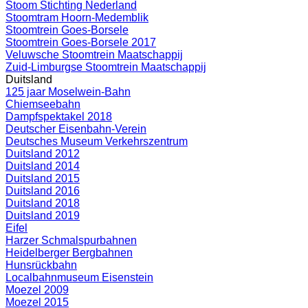
Stoom Stichting Nederland
Stoomtram Hoorn-Medemblik
Stoomtrein Goes-Borsele
Stoomtrein Goes-Borsele 2017
Veluwsche Stoomtrein Maatschappij
Zuid-Limburgse Stoomtrein Maatschappij
Duitsland
125 jaar Moselwein-Bahn
Chiemseebahn
Dampfspektakel 2018
Deutscher Eisenbahn-Verein
Deutsches Museum Verkehrszentrum
Duitsland 2012
Duitsland 2014
Duitsland 2015
Duitsland 2016
Duitsland 2018
Duitsland 2019
Eifel
Harzer Schmalspurbahnen
Heidelberger Bergbahnen
Hunsrückbahn
Localbahnmuseum Eisenstein
Moezel 2009
Moezel 2015