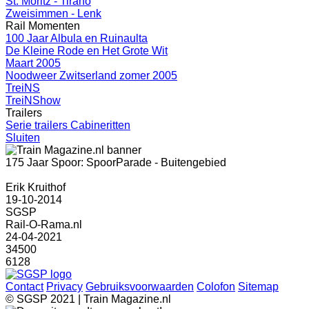
St. Moritz - Tirano
Zweisimmen - Lenk
Rail Momenten
100 Jaar Albula en Ruinaulta
De Kleine Rode en Het Grote Wit
Maart 2005
Noodweer Zwitserland zomer 2005
TreiNS
TreiNShow
Trailers
Serie trailers Cabineritten
Sluiten
175 Jaar Spoor: SpoorParade - Buitengebied
Erik Kruithof
19-10-2014
SGSP
Rail-O-Rama.nl
24-04-2021
34500
6128
Contact
Privacy
Gebruiksvoorwaarden
Colofon
Sitemap
© SGSP 2021 | Train Magazine.nl