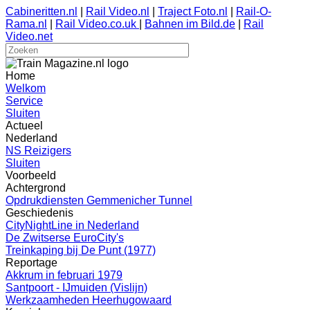
Cabineritten.nl
|
Rail Video.nl
|
Traject Foto.nl
|
Rail-O-
Rama.nl
|
Rail Video.co.uk
|
Bahnen im Bild.de
|
Rail
Video.net
Home
Welkom
Service
Sluiten
Actueel
Nederland
NS Reizigers
Sluiten
Voorbeeld
Achtergrond
Opdrukdiensten Gemmenicher Tunnel
Geschiedenis
CityNightLine in Nederland
De Zwitserse EuroCity's
Treinkaping bij De Punt (1977)
Reportage
Akkrum in februari 1979
Santpoort - IJmuiden (Vislijn)
Werkzaamheden Heerhugowaard