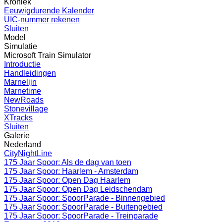
Kroniek
Eeuwigdurende Kalender
UIC-nummer rekenen
Sluiten
Model
Simulatie
Microsoft Train Simulator
Introductie
Handleidingen
Marnelijn
Marnetime
NewRoads
Stonevillage
XTracks
Sluiten
Galerie
Nederland
CityNightLine
175 Jaar Spoor: Als de dag van toen
175 Jaar Spoor: Haarlem - Amsterdam
175 Jaar Spoor: Open Dag Haarlem
175 Jaar Spoor: Open Dag Leidschendam
175 Jaar Spoor: SpoorParade - Binnengebied
175 Jaar Spoor: SpoorParade - Buitengebied
175 Jaar Spoor: SpoorParade - Treinparade