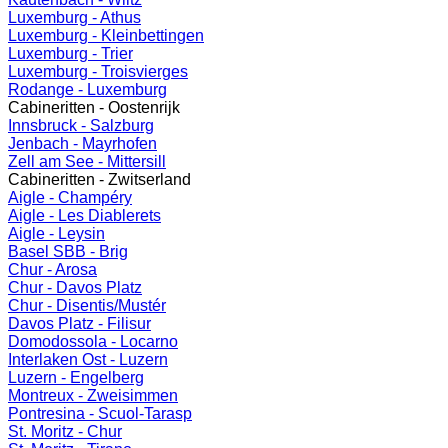
Luxemburg - Athus
Luxemburg - Kleinbettingen
Luxemburg - Trier
Luxemburg - Troisvierges
Rodange - Luxemburg
Cabineritten - Oostenrijk
Innsbruck - Salzburg
Jenbach - Mayrhofen
Zell am See - Mittersill
Cabineritten - Zwitserland
Aigle - Champéry
Aigle - Les Diablerets
Aigle - Leysin
Basel SBB - Brig
Chur - Arosa
Chur - Davos Platz
Chur - Disentis/Mustér
Davos Platz - Filisur
Domodossola - Locarno
Interlaken Ost - Luzern
Luzern - Engelberg
Montreux - Zweisimmen
Pontresina - Scuol-Tarasp
St. Moritz - Chur