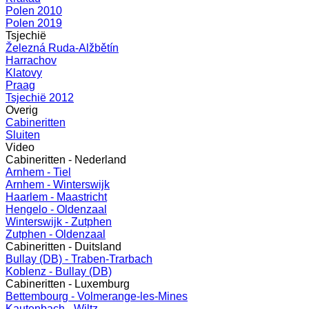
Polen 2010
Polen 2019
Tsjechië
Železná Ruda-Alžbětín
Harrachov
Klatovy
Praag
Tsjechië 2012
Overig
Cabineritten
Sluiten
Video
Cabineritten - Nederland
Arnhem - Tiel
Arnhem - Winterswijk
Haarlem - Maastricht
Hengelo - Oldenzaal
Winterswijk - Zutphen
Zutphen - Oldenzaal
Cabineritten - Duitsland
Bullay (DB) - Traben-Trarbach
Koblenz - Bullay (DB)
Cabineritten - Luxemburg
Bettembourg - Volmerange-les-Mines
Kautenbach - Wiltz