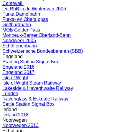
Centovalli
De RhB in de Winter van 2006
Furka Dampfbahn
Furka- en Oberalppas
Gotthardbahn
MOB GoldenPass
Montreux-Berner Oberland-Bahn
Noodweer 2005
Schöllenenbahn
Schweizerische Bundesbahnen (SBB)
Engeland
Brading Station Signal Box
Engeland 2016
Engeland 2017
Isle of Wight
Isle of Wight Steam Railway
Lakeside & Haverthwaite Railway
London
Ravenglass & Eskdale Railway
Settle Station Signal Box
Ierland
Ierland 2018
Noorwegen
Noorwegen 2013
Schotland