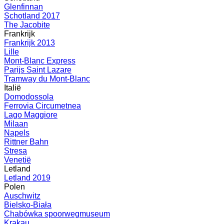
Glenfinnan
Schotland 2017
The Jacobite
Frankrijk
Frankrijk 2013
Lille
Mont-Blanc Express
Parijs Saint Lazare
Tramway du Mont-Blanc
Italië
Domodossola
Ferrovia Circumetnea
Lago Maggiore
Milaan
Napels
Rittner Bahn
Stresa
Venetië
Letland
Letland 2019
Polen
Auschwitz
Bielsko-Biała
Chabówka spoorwegmuseum
Krakau