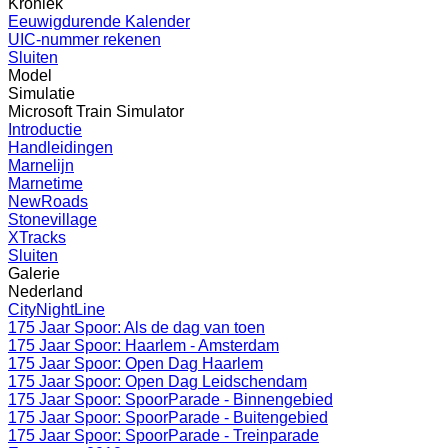
Kroniek
Eeuwigdurende Kalender
UIC-nummer rekenen
Sluiten
Model
Simulatie
Microsoft Train Simulator
Introductie
Handleidingen
Marnelijn
Marnetime
NewRoads
Stonevillage
XTracks
Sluiten
Galerie
Nederland
CityNightLine
175 Jaar Spoor: Als de dag van toen
175 Jaar Spoor: Haarlem - Amsterdam
175 Jaar Spoor: Open Dag Haarlem
175 Jaar Spoor: Open Dag Leidschendam
175 Jaar Spoor: SpoorParade - Binnengebied
175 Jaar Spoor: SpoorParade - Buitengebied
175 Jaar Spoor: SpoorParade - Treinparade