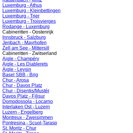
Luxemburg - Athus
Luxemburg - Kleinbettingen
Luxemburg - Trier
Luxemburg - Troisvierges
Rodange - Luxemburg
Cabineritten - Oostenrijk
Innsbruck - Salzburg
Jenbach - Mayrhofen
Zell am See - Mittersill
Cabineritten - Zwitserland
Aigle - Champéry
Aigle - Les Diablerets
Aigle - Leysin
Basel SBB - Brig
Chur - Arosa
Chur - Davos Platz
Chur - Disentis/Mustér
Davos Platz - Filisur
Domodossola - Locarno
Interlaken Ost - Luzern
Luzern - Engelberg
Montreux - Zweisimmen
Pontresina - Scuol-Tarasp
St. Moritz - Chur