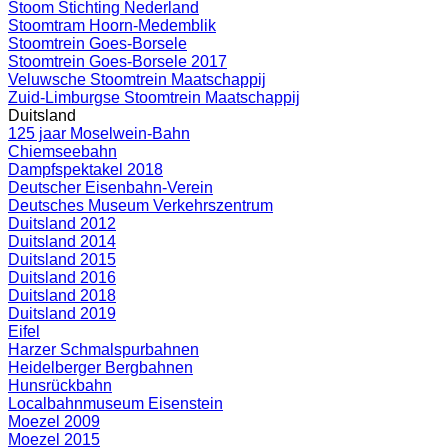
Stoom Stichting Nederland
Stoomtram Hoorn-Medemblik
Stoomtrein Goes-Borsele
Stoomtrein Goes-Borsele 2017
Veluwsche Stoomtrein Maatschappij
Zuid-Limburgse Stoomtrein Maatschappij
Duitsland
125 jaar Moselwein-Bahn
Chiemseebahn
Dampfspektakel 2018
Deutscher Eisenbahn-Verein
Deutsches Museum Verkehrszentrum
Duitsland 2012
Duitsland 2014
Duitsland 2015
Duitsland 2016
Duitsland 2018
Duitsland 2019
Eifel
Harzer Schmalspurbahnen
Heidelberger Bergbahnen
Hunsrückbahn
Localbahnmuseum Eisenstein
Moezel 2009
Moezel 2015