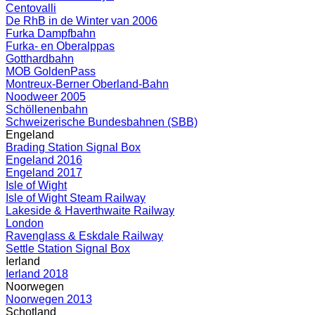
Centovalli
De RhB in de Winter van 2006
Furka Dampfbahn
Furka- en Oberalppas
Gotthardbahn
MOB GoldenPass
Montreux-Berner Oberland-Bahn
Noodweer 2005
Schöllenenbahn
Schweizerische Bundesbahnen (SBB)
Engeland
Brading Station Signal Box
Engeland 2016
Engeland 2017
Isle of Wight
Isle of Wight Steam Railway
Lakeside & Haverthwaite Railway
London
Ravenglass & Eskdale Railway
Settle Station Signal Box
Ierland
Ierland 2018
Noorwegen
Noorwegen 2013
Schotland