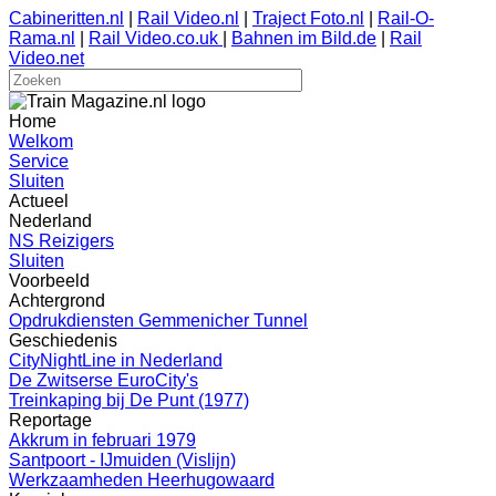
Cabineritten.nl
|
Rail Video.nl
|
Traject Foto.nl
|
Rail-O-
Rama.nl
|
Rail Video.co.uk
|
Bahnen im Bild.de
|
Rail
Video.net
Home
Welkom
Service
Sluiten
Actueel
Nederland
NS Reizigers
Sluiten
Voorbeeld
Achtergrond
Opdrukdiensten Gemmenicher Tunnel
Geschiedenis
CityNightLine in Nederland
De Zwitserse EuroCity's
Treinkaping bij De Punt (1977)
Reportage
Akkrum in februari 1979
Santpoort - IJmuiden (Vislijn)
Werkzaamheden Heerhugowaard