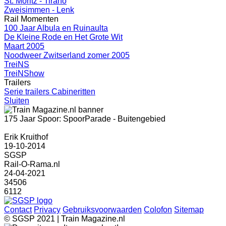
St. Moritz - Tirano
Zweisimmen - Lenk
Rail Momenten
100 Jaar Albula en Ruinaulta
De Kleine Rode en Het Grote Wit
Maart 2005
Noodweer Zwitserland zomer 2005
TreiNS
TreiNShow
Trailers
Serie trailers Cabineritten
Sluiten
175 Jaar Spoor: SpoorParade - Buitengebied
Erik Kruithof
19-10-2014
SGSP
Rail-O-Rama.nl
24-04-2021
34506
6112
Contact
Privacy
Gebruiksvoorwaarden
Colofon
Sitemap
© SGSP 2021 | Train Magazine.nl