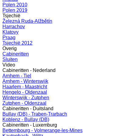
Polen 2010
Polen 2019
Tsjechië
Železná Ruda-Alžbětín
Harrachov
Klatovy
Praag
Tsjechië 2012
Overig
Cabineritten
Sluiten
Video
Cabineritten - Nederland
Arnhem - Tiel
Arnhem - Winterswijk
Haarlem - Maastricht
Hengelo - Oldenzaal
Winterswijk - Zutphen
Zutphen - Oldenzaal
Cabineritten - Duitsland
Bullay (DB) - Traben-Trarbach
Koblenz - Bullay (DB)
Cabineritten - Luxemburg
Bettembourg - Volmerange-les-Mines
Kautenbach - Wiltz