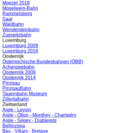
Moezel 2018
Moselwein-Bahn
Rammelsberg
Saar
Waldbahn
Wendelsteinbahn
Zugspitzbahn
Luxemburg
Luxemburg 2009
Luxemburg 2018
Oostenrijk
Österreichische Bundesbahnen (ÖBB)
Achenseebahn
Oostenrijk 2009
Oostenrijk 2014
Pinzgau
PinzgauBahn
Tauernbahn Museum
Zillertalbahn
Zwitserland
Aigle - Leysin
Aigle - Ollon - Monthey - Champéry
Aigle - Sépey - Diablerets
Bellinzona
Bex - Villars - Bretaye