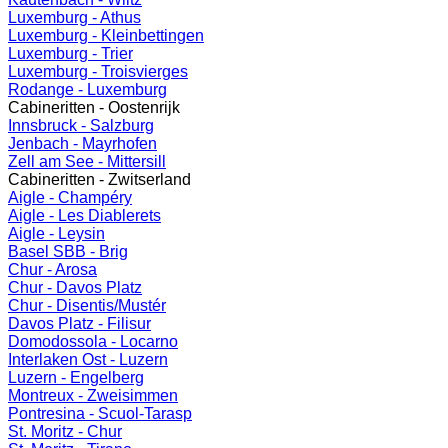
Luxemburg - Athus
Luxemburg - Kleinbettingen
Luxemburg - Trier
Luxemburg - Troisvierges
Rodange - Luxemburg
Cabineritten - Oostenrijk
Innsbruck - Salzburg
Jenbach - Mayrhofen
Zell am See - Mittersill
Cabineritten - Zwitserland
Aigle - Champéry
Aigle - Les Diablerets
Aigle - Leysin
Basel SBB - Brig
Chur - Arosa
Chur - Davos Platz
Chur - Disentis/Mustér
Davos Platz - Filisur
Domodossola - Locarno
Interlaken Ost - Luzern
Luzern - Engelberg
Montreux - Zweisimmen
Pontresina - Scuol-Tarasp
St. Moritz - Chur