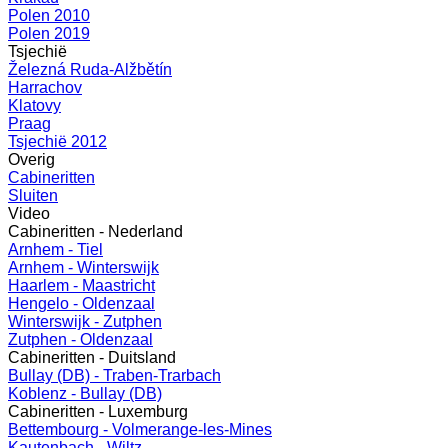
Polen 2010
Polen 2019
Tsjechië
Železná Ruda-Alžbětín
Harrachov
Klatovy
Praag
Tsjechië 2012
Overig
Cabineritten
Sluiten
Video
Cabineritten - Nederland
Arnhem - Tiel
Arnhem - Winterswijk
Haarlem - Maastricht
Hengelo - Oldenzaal
Winterswijk - Zutphen
Zutphen - Oldenzaal
Cabineritten - Duitsland
Bullay (DB) - Traben-Trarbach
Koblenz - Bullay (DB)
Cabineritten - Luxemburg
Bettembourg - Volmerange-les-Mines
Kautenbach - Wiltz