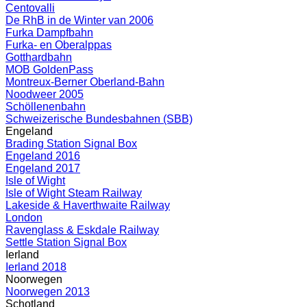
Centovalli
De RhB in de Winter van 2006
Furka Dampfbahn
Furka- en Oberalppas
Gotthardbahn
MOB GoldenPass
Montreux-Berner Oberland-Bahn
Noodweer 2005
Schöllenenbahn
Schweizerische Bundesbahnen (SBB)
Engeland
Brading Station Signal Box
Engeland 2016
Engeland 2017
Isle of Wight
Isle of Wight Steam Railway
Lakeside & Haverthwaite Railway
London
Ravenglass & Eskdale Railway
Settle Station Signal Box
Ierland
Ierland 2018
Noorwegen
Noorwegen 2013
Schotland