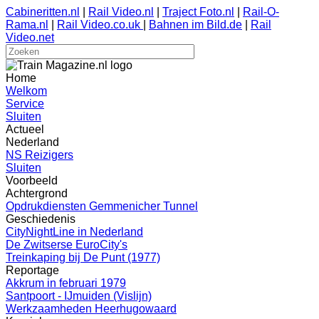
Cabineritten.nl
|
Rail Video.nl
|
Traject Foto.nl
|
Rail-O-
Rama.nl
|
Rail Video.co.uk
|
Bahnen im Bild.de
|
Rail
Video.net
Home
Welkom
Service
Sluiten
Actueel
Nederland
NS Reizigers
Sluiten
Voorbeeld
Achtergrond
Opdrukdiensten Gemmenicher Tunnel
Geschiedenis
CityNightLine in Nederland
De Zwitserse EuroCity's
Treinkaping bij De Punt (1977)
Reportage
Akkrum in februari 1979
Santpoort - IJmuiden (Vislijn)
Werkzaamheden Heerhugowaard