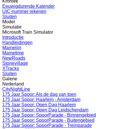
Kroniek
Eeuwigdurende Kalender
UIC-nummer rekenen
Sluiten
Model
Simulatie
Microsoft Train Simulator
Introductie
Handleidingen
Marnelijn
Marnetime
NewRoads
Stonevillage
XTracks
Sluiten
Galerie
Nederland
CityNightLine
175 Jaar Spoor: Als de dag van toen
175 Jaar Spoor: Haarlem - Amsterdam
175 Jaar Spoor: Open Dag Haarlem
175 Jaar Spoor: Open Dag Leidschendam
175 Jaar Spoor: SpoorParade - Binnengebied
175 Jaar Spoor: SpoorParade - Buitengebied
175 Jaar Spoor: SpoorParade - Treinparade