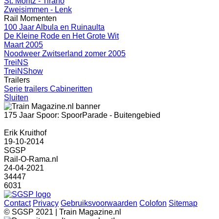
St. Moritz - Tirano
Zweisimmen - Lenk
Rail Momenten
100 Jaar Albula en Ruinaulta
De Kleine Rode en Het Grote Wit
Maart 2005
Noodweer Zwitserland zomer 2005
TreiNS
TreiNShow
Trailers
Serie trailers Cabineritten
Sluiten
175 Jaar Spoor: SpoorParade - Buitengebied
Erik Kruithof
19-10-2014
SGSP
Rail-O-Rama.nl
24-04-2021
34447
6031
Contact
Privacy
Gebruiksvoorwaarden
Colofon
Sitemap
© SGSP 2021 | Train Magazine.nl