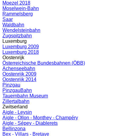
Moezel 2018
Moselwein-Bahn
Rammelsberg
Saar
Waldbahn
Wendelsteinbahn
Zugspitzbahn
Luxemburg
Luxemburg 2009
Luxemburg 2018
Oostenrijk
Österreichische Bundesbahnen (ÖBB)
Achenseebahn
Oostenrijk 2009
Oostenrijk 2014
Pinzgau
PinzgauBahn
Tauernbahn Museum
Zillertalbahn
Zwitserland
Aigle - Leysin
Aigle - Ollon - Monthey - Champéry
Aigle - Sépey - Diablerets
Bellinzona
Bex - Villars - Bretaye