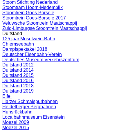
Stoom Stichting Nederland
Stoomtram Hoorn-Medemblik
Stoomtrein Goes-Borsele
Stoomtrein Goes-Borsele 2017
Veluwsche Stoomtrein Maatschappij
Zuid-Limburgse Stoomtrein Maatschappij
Duitsland
125 jaar Moselwein-Bahn
Chiemseebahn
Dampfspektakel 2018
Deutscher Eisenbahn-Verein
Deutsches Museum Verkehrszentrum
Duitsland 2012
Duitsland 2014
Duitsland 2015
Duitsland 2016
Duitsland 2018
Duitsland 2019
Eifel
Harzer Schmalspurbahnen
Heidelberger Bergbahnen
Hunsrückbahn
Localbahnmuseum Eisenstein
Moezel 2009
Moezel 2015