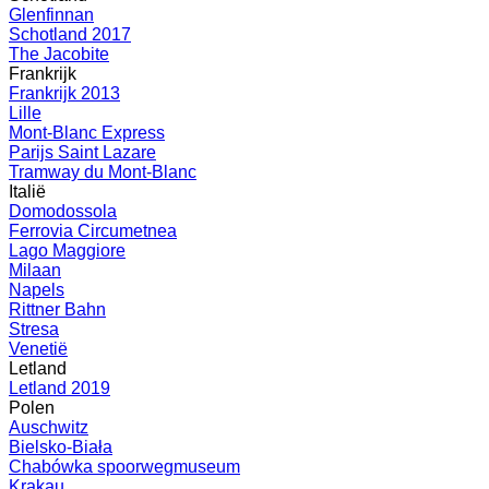
Glenfinnan
Schotland 2017
The Jacobite
Frankrijk
Frankrijk 2013
Lille
Mont-Blanc Express
Parijs Saint Lazare
Tramway du Mont-Blanc
Italië
Domodossola
Ferrovia Circumetnea
Lago Maggiore
Milaan
Napels
Rittner Bahn
Stresa
Venetië
Letland
Letland 2019
Polen
Auschwitz
Bielsko-Biała
Chabówka spoorwegmuseum
Krakau