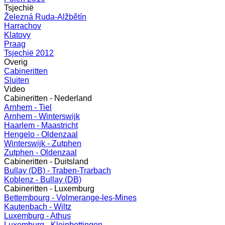
Tsjechië
Železná Ruda-Alžbětín
Harrachov
Klatovy
Praag
Tsjechië 2012
Overig
Cabineritten
Sluiten
Video
Cabineritten - Nederland
Arnhem - Tiel
Arnhem - Winterswijk
Haarlem - Maastricht
Hengelo - Oldenzaal
Winterswijk - Zutphen
Zutphen - Oldenzaal
Cabineritten - Duitsland
Bullay (DB) - Traben-Trarbach
Koblenz - Bullay (DB)
Cabineritten - Luxemburg
Bettembourg - Volmerange-les-Mines
Kautenbach - Wiltz
Luxemburg - Athus
Luxemburg - Kleinbettingen