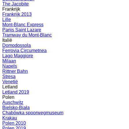
The Jacobite
Frankrijk
Frankrijk 2013
Lille
Mont-Blanc Express
Parijs Saint Lazare
Tramway du Mont-Blanc
Italië
Domodossola
Ferrovia Circumetnea
Lago Maggiore
Milaan
Napels
Rittner Bahn
Stresa
Venetië
Letland
Letland 2019
Polen
Auschwitz
Bielsko-Biała
Chabówka spoorwegmuseum
Krakau
Polen 2010
Polen 2019