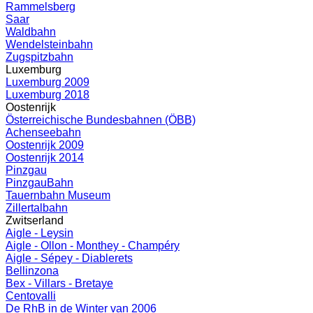
Rammelsberg
Saar
Waldbahn
Wendelsteinbahn
Zugspitzbahn
Luxemburg
Luxemburg 2009
Luxemburg 2018
Oostenrijk
Österreichische Bundesbahnen (ÖBB)
Achenseebahn
Oostenrijk 2009
Oostenrijk 2014
Pinzgau
PinzgauBahn
Tauernbahn Museum
Zillertalbahn
Zwitserland
Aigle - Leysin
Aigle - Ollon - Monthey - Champéry
Aigle - Sépey - Diablerets
Bellinzona
Bex - Villars - Bretaye
Centovalli
De RhB in de Winter van 2006