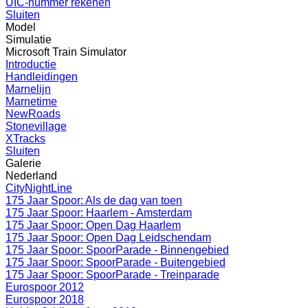
UIC-nummer rekenen
Sluiten
Model
Simulatie
Microsoft Train Simulator
Introductie
Handleidingen
Marnelijn
Marnetime
NewRoads
Stonevillage
XTracks
Sluiten
Galerie
Nederland
CityNightLine
175 Jaar Spoor: Als de dag van toen
175 Jaar Spoor: Haarlem - Amsterdam
175 Jaar Spoor: Open Dag Haarlem
175 Jaar Spoor: Open Dag Leidschendam
175 Jaar Spoor: SpoorParade - Binnengebied
175 Jaar Spoor: SpoorParade - Buitengebied
175 Jaar Spoor: SpoorParade - Treinparade
Eurospoor 2012
Eurospoor 2018