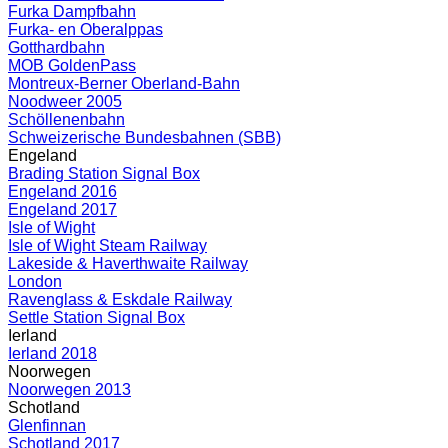
Furka Dampfbahn
Furka- en Oberalppas
Gotthardbahn
MOB GoldenPass
Montreux-Berner Oberland-Bahn
Noodweer 2005
Schöllenenbahn
Schweizerische Bundesbahnen (SBB)
Engeland
Brading Station Signal Box
Engeland 2016
Engeland 2017
Isle of Wight
Isle of Wight Steam Railway
Lakeside & Haverthwaite Railway
London
Ravenglass & Eskdale Railway
Settle Station Signal Box
Ierland
Ierland 2018
Noorwegen
Noorwegen 2013
Schotland
Glenfinnan
Schotland 2017