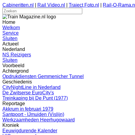
Cabineritten.nl
|
Rail Video.nl
|
Traject Foto.nl
|
Rail-O-Rama.n
Home
Welkom
Service
Sluiten
Actueel
Nederland
NS Reizigers
Sluiten
Voorbeeld
Achtergrond
Opdrukdiensten Gemmenicher Tunnel
Geschiedenis
CityNightLine in Nederland
De Zwitserse EuroCity's
Treinkaping bij De Punt (1977)
Reportage
Akkrum in februari 1979
Santpoort - IJmuiden (Vislijn)
Werkzaamheden Heerhugowaard
Kroniek
Eeuwigdurende Kalender