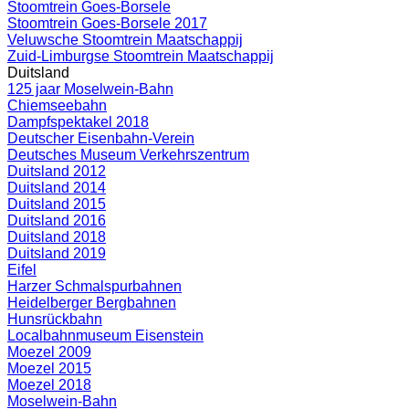
Stoomtrein Goes-Borsele
Stoomtrein Goes-Borsele 2017
Veluwsche Stoomtrein Maatschappij
Zuid-Limburgse Stoomtrein Maatschappij
Duitsland
125 jaar Moselwein-Bahn
Chiemseebahn
Dampfspektakel 2018
Deutscher Eisenbahn-Verein
Deutsches Museum Verkehrszentrum
Duitsland 2012
Duitsland 2014
Duitsland 2015
Duitsland 2016
Duitsland 2018
Duitsland 2019
Eifel
Harzer Schmalspurbahnen
Heidelberger Bergbahnen
Hunsrückbahn
Localbahnmuseum Eisenstein
Moezel 2009
Moezel 2015
Moezel 2018
Moselwein-Bahn