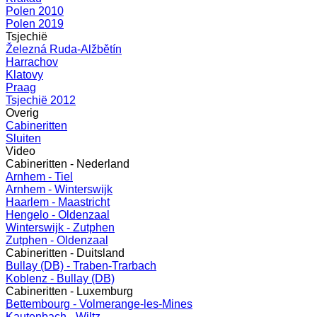
Polen 2010
Polen 2019
Tsjechië
Železná Ruda-Alžbětín
Harrachov
Klatovy
Praag
Tsjechië 2012
Overig
Cabineritten
Sluiten
Video
Cabineritten - Nederland
Arnhem - Tiel
Arnhem - Winterswijk
Haarlem - Maastricht
Hengelo - Oldenzaal
Winterswijk - Zutphen
Zutphen - Oldenzaal
Cabineritten - Duitsland
Bullay (DB) - Traben-Trarbach
Koblenz - Bullay (DB)
Cabineritten - Luxemburg
Bettembourg - Volmerange-les-Mines
Kautenbach - Wiltz