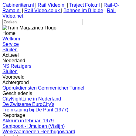
Cabineritten.nl
|
Rail Video.nl
|
Traject Foto.nl
|
Rail-O-
Rama.nl
|
Rail Video.co.uk
|
Bahnen im Bild.de
|
Rail
Video.net
Home
Welkom
Service
Sluiten
Actueel
Nederland
NS Reizigers
Sluiten
Voorbeeld
Achtergrond
Opdrukdiensten Gemmenicher Tunnel
Geschiedenis
CityNightLine in Nederland
De Zwitserse EuroCity's
Treinkaping bij De Punt (1977)
Reportage
Akkrum in februari 1979
Santpoort - IJmuiden (Vislijn)
Werkzaamheden Heerhugowaard