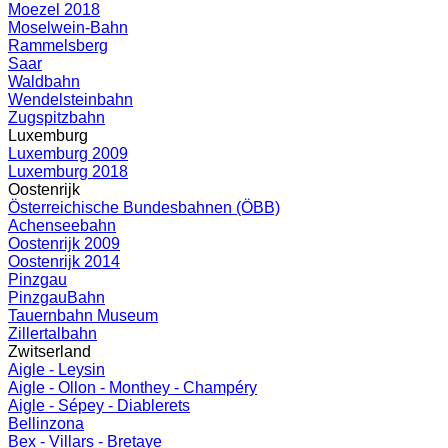
Moezel 2018
Moselwein-Bahn
Rammelsberg
Saar
Waldbahn
Wendelsteinbahn
Zugspitzbahn
Luxemburg
Luxemburg 2009
Luxemburg 2018
Oostenrijk
Österreichische Bundesbahnen (ÖBB)
Achenseebahn
Oostenrijk 2009
Oostenrijk 2014
Pinzgau
PinzgauBahn
Tauernbahn Museum
Zillertalbahn
Zwitserland
Aigle - Leysin
Aigle - Ollon - Monthey - Champéry
Aigle - Sépey - Diablerets
Bellinzona
Bex - Villars - Bretaye