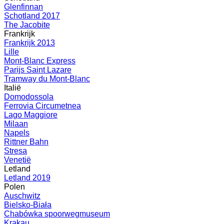
Glenfinnan
Schotland 2017
The Jacobite
Frankrijk
Frankrijk 2013
Lille
Mont-Blanc Express
Parijs Saint Lazare
Tramway du Mont-Blanc
Italië
Domodossola
Ferrovia Circumetnea
Lago Maggiore
Milaan
Napels
Rittner Bahn
Stresa
Venetië
Letland
Letland 2019
Polen
Auschwitz
Bielsko-Biała
Chabówka spoorwegmuseum
Krakau