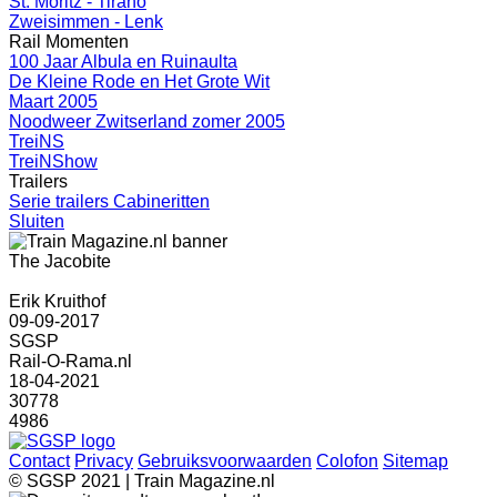
St. Moritz - Tirano
Zweisimmen - Lenk
Rail Momenten
100 Jaar Albula en Ruinaulta
De Kleine Rode en Het Grote Wit
Maart 2005
Noodweer Zwitserland zomer 2005
TreiNS
TreiNShow
Trailers
Serie trailers Cabineritten
Sluiten
The Jacobite
Erik Kruithof
09-09-2017
SGSP
Rail-O-Rama.nl
18-04-2021
30778
4986
Contact
Privacy
Gebruiksvoorwaarden
Colofon
Sitemap
© SGSP 2021 | Train Magazine.nl