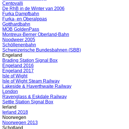
Centovalli
De RhB in de Winter van 2006
Furka Dampfbahn
Furka- en Oberalppas
Gotthardbahn
MOB GoldenPass
Montreux-Berner Oberland-Bahn
Noodweer 2005
Schöllenenbahn
Schweizerische Bundesbahnen (SBB)
Engeland
Brading Station Signal Box
Engeland 2016
Engeland 2017
Isle of Wight
Isle of Wight Steam Railway
Lakeside & Haverthwaite Railway
London
Ravenglass & Eskdale Railway
Settle Station Signal Box
Ierland
Ierland 2018
Noorwegen
Noorwegen 2013
Schotland