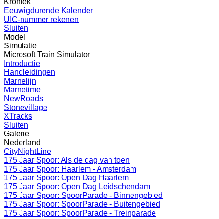
Kroniek
Eeuwigdurende Kalender
UIC-nummer rekenen
Sluiten
Model
Simulatie
Microsoft Train Simulator
Introductie
Handleidingen
Marnelijn
Marnetime
NewRoads
Stonevillage
XTracks
Sluiten
Galerie
Nederland
CityNightLine
175 Jaar Spoor: Als de dag van toen
175 Jaar Spoor: Haarlem - Amsterdam
175 Jaar Spoor: Open Dag Haarlem
175 Jaar Spoor: Open Dag Leidschendam
175 Jaar Spoor: SpoorParade - Binnengebied
175 Jaar Spoor: SpoorParade - Buitengebied
175 Jaar Spoor: SpoorParade - Treinparade