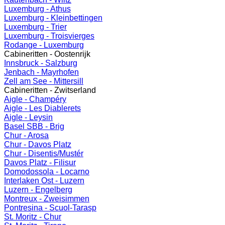
Luxemburg - Athus
Luxemburg - Kleinbettingen
Luxemburg - Trier
Luxemburg - Troisvierges
Rodange - Luxemburg
Cabineritten - Oostenrijk
Innsbruck - Salzburg
Jenbach - Mayrhofen
Zell am See - Mittersill
Cabineritten - Zwitserland
Aigle - Champéry
Aigle - Les Diablerets
Aigle - Leysin
Basel SBB - Brig
Chur - Arosa
Chur - Davos Platz
Chur - Disentis/Mustér
Davos Platz - Filisur
Domodossola - Locarno
Interlaken Ost - Luzern
Luzern - Engelberg
Montreux - Zweisimmen
Pontresina - Scuol-Tarasp
St. Moritz - Chur