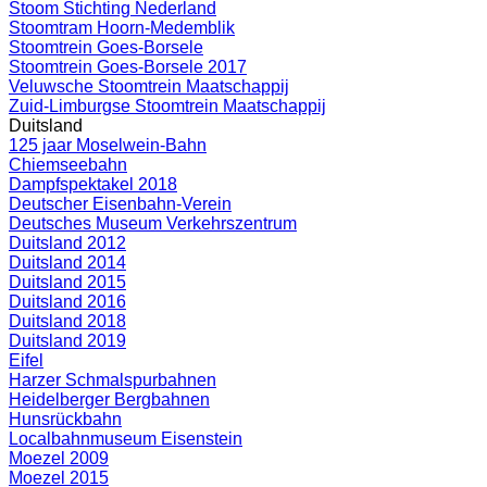
Stoom Stichting Nederland
Stoomtram Hoorn-Medemblik
Stoomtrein Goes-Borsele
Stoomtrein Goes-Borsele 2017
Veluwsche Stoomtrein Maatschappij
Zuid-Limburgse Stoomtrein Maatschappij
Duitsland
125 jaar Moselwein-Bahn
Chiemseebahn
Dampfspektakel 2018
Deutscher Eisenbahn-Verein
Deutsches Museum Verkehrszentrum
Duitsland 2012
Duitsland 2014
Duitsland 2015
Duitsland 2016
Duitsland 2018
Duitsland 2019
Eifel
Harzer Schmalspurbahnen
Heidelberger Bergbahnen
Hunsrückbahn
Localbahnmuseum Eisenstein
Moezel 2009
Moezel 2015