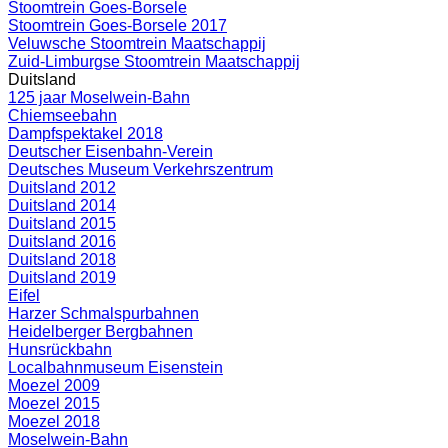
Stoomtrein Goes-Borsele
Stoomtrein Goes-Borsele 2017
Veluwsche Stoomtrein Maatschappij
Zuid-Limburgse Stoomtrein Maatschappij
Duitsland
125 jaar Moselwein-Bahn
Chiemseebahn
Dampfspektakel 2018
Deutscher Eisenbahn-Verein
Deutsches Museum Verkehrszentrum
Duitsland 2012
Duitsland 2014
Duitsland 2015
Duitsland 2016
Duitsland 2018
Duitsland 2019
Eifel
Harzer Schmalspurbahnen
Heidelberger Bergbahnen
Hunsrückbahn
Localbahnmuseum Eisenstein
Moezel 2009
Moezel 2015
Moezel 2018
Moselwein-Bahn