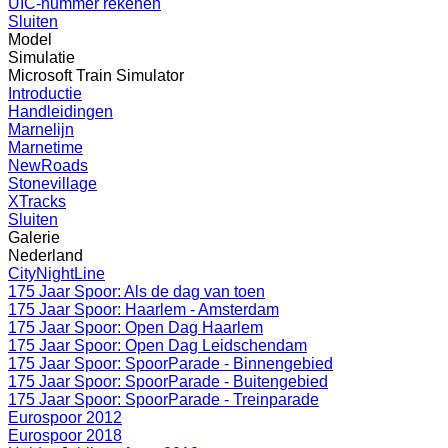
UIC-nummer rekenen
Sluiten
Model
Simulatie
Microsoft Train Simulator
Introductie
Handleidingen
Marnelijn
Marnetime
NewRoads
Stonevillage
XTracks
Sluiten
Galerie
Nederland
CityNightLine
175 Jaar Spoor: Als de dag van toen
175 Jaar Spoor: Haarlem - Amsterdam
175 Jaar Spoor: Open Dag Haarlem
175 Jaar Spoor: Open Dag Leidschendam
175 Jaar Spoor: SpoorParade - Binnengebied
175 Jaar Spoor: SpoorParade - Buitengebied
175 Jaar Spoor: SpoorParade - Treinparade
Eurospoor 2012
Eurospoor 2018