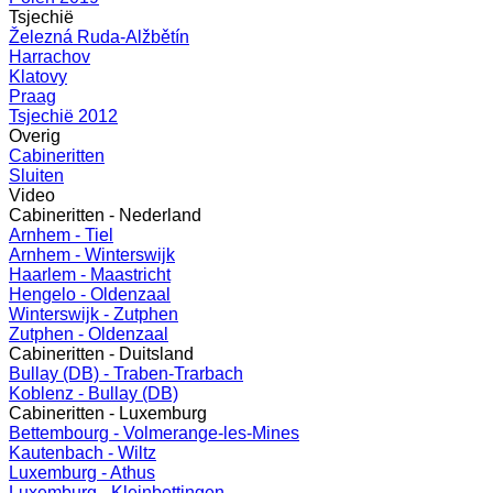
Tsjechië
Železná Ruda-Alžbětín
Harrachov
Klatovy
Praag
Tsjechië 2012
Overig
Cabineritten
Sluiten
Video
Cabineritten - Nederland
Arnhem - Tiel
Arnhem - Winterswijk
Haarlem - Maastricht
Hengelo - Oldenzaal
Winterswijk - Zutphen
Zutphen - Oldenzaal
Cabineritten - Duitsland
Bullay (DB) - Traben-Trarbach
Koblenz - Bullay (DB)
Cabineritten - Luxemburg
Bettembourg - Volmerange-les-Mines
Kautenbach - Wiltz
Luxemburg - Athus
Luxemburg - Kleinbettingen