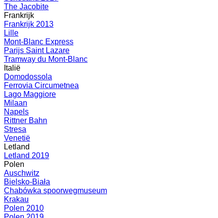
The Jacobite
Frankrijk
Frankrijk 2013
Lille
Mont-Blanc Express
Parijs Saint Lazare
Tramway du Mont-Blanc
Italië
Domodossola
Ferrovia Circumetnea
Lago Maggiore
Milaan
Napels
Rittner Bahn
Stresa
Venetië
Letland
Letland 2019
Polen
Auschwitz
Bielsko-Biała
Chabówka spoorwegmuseum
Krakau
Polen 2010
Polen 2019