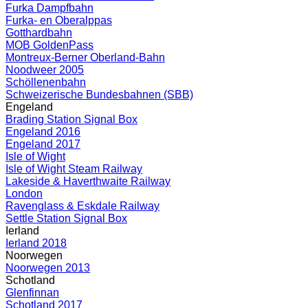
Furka Dampfbahn
Furka- en Oberalppas
Gotthardbahn
MOB GoldenPass
Montreux-Berner Oberland-Bahn
Noodweer 2005
Schöllenenbahn
Schweizerische Bundesbahnen (SBB)
Engeland
Brading Station Signal Box
Engeland 2016
Engeland 2017
Isle of Wight
Isle of Wight Steam Railway
Lakeside & Haverthwaite Railway
London
Ravenglass & Eskdale Railway
Settle Station Signal Box
Ierland
Ierland 2018
Noorwegen
Noorwegen 2013
Schotland
Glenfinnan
Schotland 2017