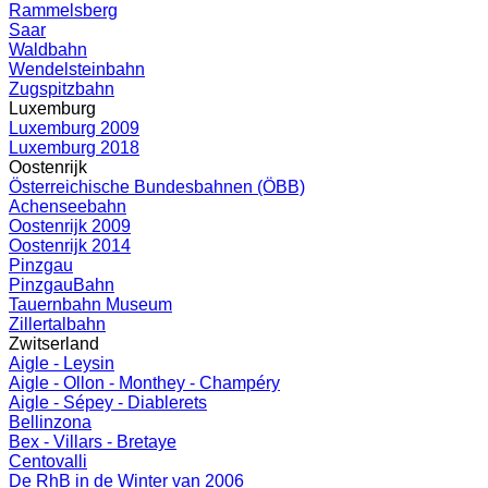
Rammelsberg
Saar
Waldbahn
Wendelsteinbahn
Zugspitzbahn
Luxemburg
Luxemburg 2009
Luxemburg 2018
Oostenrijk
Österreichische Bundesbahnen (ÖBB)
Achenseebahn
Oostenrijk 2009
Oostenrijk 2014
Pinzgau
PinzgauBahn
Tauernbahn Museum
Zillertalbahn
Zwitserland
Aigle - Leysin
Aigle - Ollon - Monthey - Champéry
Aigle - Sépey - Diablerets
Bellinzona
Bex - Villars - Bretaye
Centovalli
De RhB in de Winter van 2006