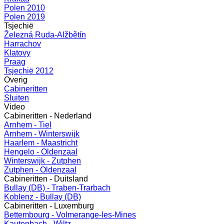
Polen 2010
Polen 2019
Tsjechië
Železná Ruda-Alžbětín
Harrachov
Klatovy
Praag
Tsjechië 2012
Overig
Cabineritten
Sluiten
Video
Cabineritten - Nederland
Arnhem - Tiel
Arnhem - Winterswijk
Haarlem - Maastricht
Hengelo - Oldenzaal
Winterswijk - Zutphen
Zutphen - Oldenzaal
Cabineritten - Duitsland
Bullay (DB) - Traben-Trarbach
Koblenz - Bullay (DB)
Cabineritten - Luxemburg
Bettembourg - Volmerange-les-Mines
Kautenbach - Wiltz