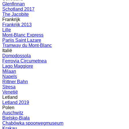
Glenfinnan
Schotland 2017
The Jacobite
Frankrijk
Frankrijk 2013
Lille
Mont-Blanc Express
Parijs Saint Lazare
Tramway du Mont-Blanc
Italië
Domodossola
Ferrovia Circumetnea
Lago Maggiore
Milaan
Napels
Rittner Bahn
Stresa
Venetië
Letland
Letland 2019
Polen
Auschwitz
Bielsko-Biała
Chabówka spoorwegmuseum
Krakau