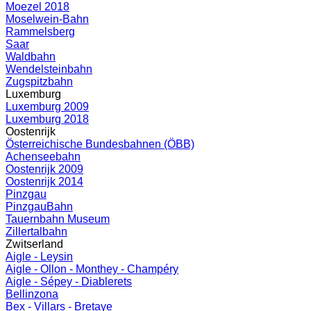
Moezel 2018
Moselwein-Bahn
Rammelsberg
Saar
Waldbahn
Wendelsteinbahn
Zugspitzbahn
Luxemburg
Luxemburg 2009
Luxemburg 2018
Oostenrijk
Österreichische Bundesbahnen (ÖBB)
Achenseebahn
Oostenrijk 2009
Oostenrijk 2014
Pinzgau
PinzgauBahn
Tauernbahn Museum
Zillertalbahn
Zwitserland
Aigle - Leysin
Aigle - Ollon - Monthey - Champéry
Aigle - Sépey - Diablerets
Bellinzona
Bex - Villars - Bretaye