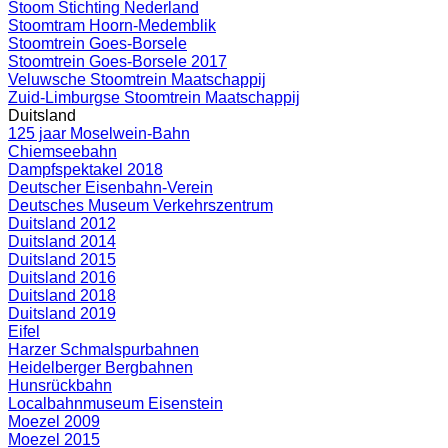
Stoom Stichting Nederland
Stoomtram Hoorn-Medemblik
Stoomtrein Goes-Borsele
Stoomtrein Goes-Borsele 2017
Veluwsche Stoomtrein Maatschappij
Zuid-Limburgse Stoomtrein Maatschappij
Duitsland
125 jaar Moselwein-Bahn
Chiemseebahn
Dampfspektakel 2018
Deutscher Eisenbahn-Verein
Deutsches Museum Verkehrszentrum
Duitsland 2012
Duitsland 2014
Duitsland 2015
Duitsland 2016
Duitsland 2018
Duitsland 2019
Eifel
Harzer Schmalspurbahnen
Heidelberger Bergbahnen
Hunsrückbahn
Localbahnmuseum Eisenstein
Moezel 2009
Moezel 2015