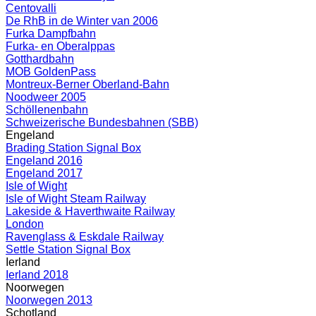
Centovalli
De RhB in de Winter van 2006
Furka Dampfbahn
Furka- en Oberalppas
Gotthardbahn
MOB GoldenPass
Montreux-Berner Oberland-Bahn
Noodweer 2005
Schöllenenbahn
Schweizerische Bundesbahnen (SBB)
Engeland
Brading Station Signal Box
Engeland 2016
Engeland 2017
Isle of Wight
Isle of Wight Steam Railway
Lakeside & Haverthwaite Railway
London
Ravenglass & Eskdale Railway
Settle Station Signal Box
Ierland
Ierland 2018
Noorwegen
Noorwegen 2013
Schotland