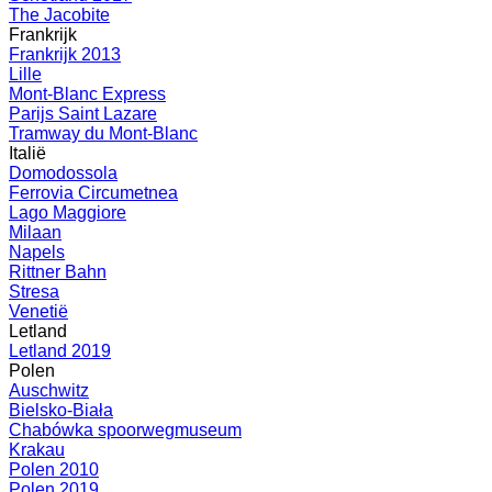
The Jacobite
Frankrijk
Frankrijk 2013
Lille
Mont-Blanc Express
Parijs Saint Lazare
Tramway du Mont-Blanc
Italië
Domodossola
Ferrovia Circumetnea
Lago Maggiore
Milaan
Napels
Rittner Bahn
Stresa
Venetië
Letland
Letland 2019
Polen
Auschwitz
Bielsko-Biała
Chabówka spoorwegmuseum
Krakau
Polen 2010
Polen 2019