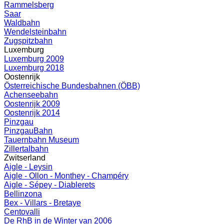
Rammelsberg
Saar
Waldbahn
Wendelsteinbahn
Zugspitzbahn
Luxemburg
Luxemburg 2009
Luxemburg 2018
Oostenrijk
Österreichische Bundesbahnen (ÖBB)
Achenseebahn
Oostenrijk 2009
Oostenrijk 2014
Pinzgau
PinzgauBahn
Tauernbahn Museum
Zillertalbahn
Zwitserland
Aigle - Leysin
Aigle - Ollon - Monthey - Champéry
Aigle - Sépey - Diablerets
Bellinzona
Bex - Villars - Bretaye
Centovalli
De RhB in de Winter van 2006