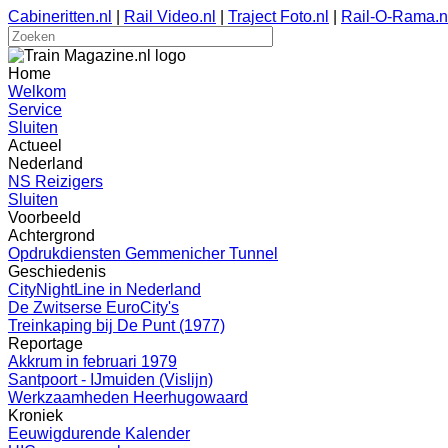
Cabineritten.nl
|
Rail Video.nl
|
Traject Foto.nl
|
Rail-O-Rama.n
Home
Welkom
Service
Sluiten
Actueel
Nederland
NS Reizigers
Sluiten
Voorbeeld
Achtergrond
Opdrukdiensten Gemmenicher Tunnel
Geschiedenis
CityNightLine in Nederland
De Zwitserse EuroCity's
Treinkaping bij De Punt (1977)
Reportage
Akkrum in februari 1979
Santpoort - IJmuiden (Vislijn)
Werkzaamheden Heerhugowaard
Kroniek
Eeuwigdurende Kalender