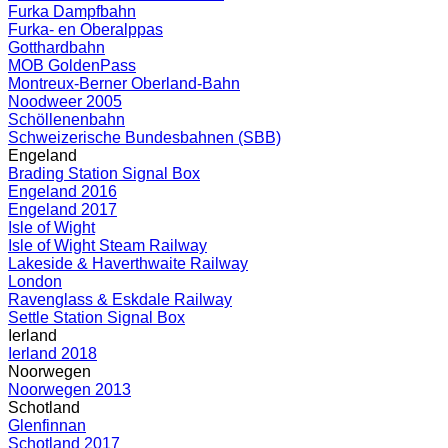
Furka Dampfbahn
Furka- en Oberalppas
Gotthardbahn
MOB GoldenPass
Montreux-Berner Oberland-Bahn
Noodweer 2005
Schöllenenbahn
Schweizerische Bundesbahnen (SBB)
Engeland
Brading Station Signal Box
Engeland 2016
Engeland 2017
Isle of Wight
Isle of Wight Steam Railway
Lakeside & Haverthwaite Railway
London
Ravenglass & Eskdale Railway
Settle Station Signal Box
Ierland
Ierland 2018
Noorwegen
Noorwegen 2013
Schotland
Glenfinnan
Schotland 2017