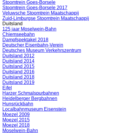
Stoomtrein Goes-Borsele
Stoomtrein Goes-Borsele 2017
Veluwsche Stoomtrein Maatschappij
Zuid-Limburgse Stoomtrein Maatschappij
Duitsland
125 jaar Moselwein-Bahn
Chiemseebahn
Dampfspektakel 2018
Deutscher Eisenbahn-Verein
Deutsches Museum Verkehrszentrum
Duitsland 2012
Duitsland 2014
Duitsland 2015
Duitsland 2016
Duitsland 2018
Duitsland 2019
Eifel
Harzer Schmalspurbahnen
Heidelberger Bergbahnen
Hunsrückbahn
Localbahnmuseum Eisenstein
Moezel 2009
Moezel 2015
Moezel 2018
Moselwein-Bahn