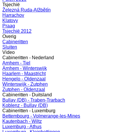
Tsjechië
Železná Ruda-Alžbětín
Harrachov
Klatovy
Praag
Tsjechië 2012
Overig
Cabineritten
Sluiten
Video
Cabineritten - Nederland
Arnhem - Tiel
Arnhem - Winterswijk
Haarlem - Maastricht
Hengelo - Oldenzaal
Winterswijk - Zutphen
Zutphen - Oldenzaal
Cabineritten - Duitsland
Bullay (DB) - Traben-Trarbach
Koblenz - Bullay (DB)
Cabineritten - Luxemburg
Bettembourg - Volmerange-les-Mines
Kautenbach - Wiltz
Luxemburg - Athus
Luxemburg - Kleinbettingen