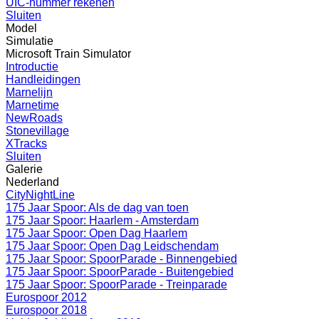
UIC-nummer rekenen
Sluiten
Model
Simulatie
Microsoft Train Simulator
Introductie
Handleidingen
Marnelijn
Marnetime
NewRoads
Stonevillage
XTracks
Sluiten
Galerie
Nederland
CityNightLine
175 Jaar Spoor: Als de dag van toen
175 Jaar Spoor: Haarlem - Amsterdam
175 Jaar Spoor: Open Dag Haarlem
175 Jaar Spoor: Open Dag Leidschendam
175 Jaar Spoor: SpoorParade - Binnengebied
175 Jaar Spoor: SpoorParade - Buitengebied
175 Jaar Spoor: SpoorParade - Treinparade
Eurospoor 2012
Eurospoor 2018