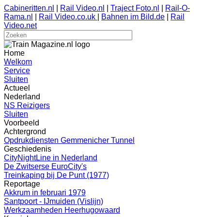
Cabineritten.nl
|
Rail Video.nl
|
Traject Foto.nl
|
Rail-O-
Rama.nl
|
Rail Video.co.uk
|
Bahnen im Bild.de
|
Rail
Video.net
Home
Welkom
Service
Sluiten
Actueel
Nederland
NS Reizigers
Sluiten
Voorbeeld
Achtergrond
Opdrukdiensten Gemmenicher Tunnel
Geschiedenis
CityNightLine in Nederland
De Zwitserse EuroCity's
Treinkaping bij De Punt (1977)
Reportage
Akkrum in februari 1979
Santpoort - IJmuiden (Vislijn)
Werkzaamheden Heerhugowaard