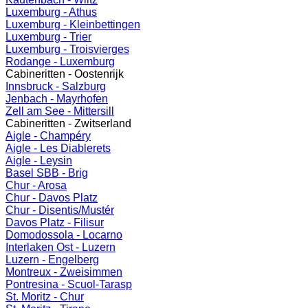
Luxemburg - Athus
Luxemburg - Kleinbettingen
Luxemburg - Trier
Luxemburg - Troisvierges
Rodange - Luxemburg
Cabineritten - Oostenrijk
Innsbruck - Salzburg
Jenbach - Mayrhofen
Zell am See - Mittersill
Cabineritten - Zwitserland
Aigle - Champéry
Aigle - Les Diablerets
Aigle - Leysin
Basel SBB - Brig
Chur - Arosa
Chur - Davos Platz
Chur - Disentis/Mustér
Davos Platz - Filisur
Domodossola - Locarno
Interlaken Ost - Luzern
Luzern - Engelberg
Montreux - Zweisimmen
Pontresina - Scuol-Tarasp
St. Moritz - Chur