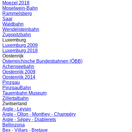
Moezel 2018
Moselwein-Bahn
Rammelsberg
Saar
Waldbahn
Wendelsteinbahn
Zugspitzbahn
Luxemburg
Luxemburg 2009
Luxemburg 2018
Oostenrijk
Österreichische Bundesbahnen (ÖBB)
Achenseebahn
Oostenrijk 2009
Oostenrijk 2014
Pinzgau
PinzgauBahn
Tauernbahn Museum
Zillertalbahn
Zwitserland
Aigle - Leysin
Aigle - Ollon - Monthey - Champéry
Aigle - Sépey - Diablerets
Bellinzona
Bex - Villars - Bretaye