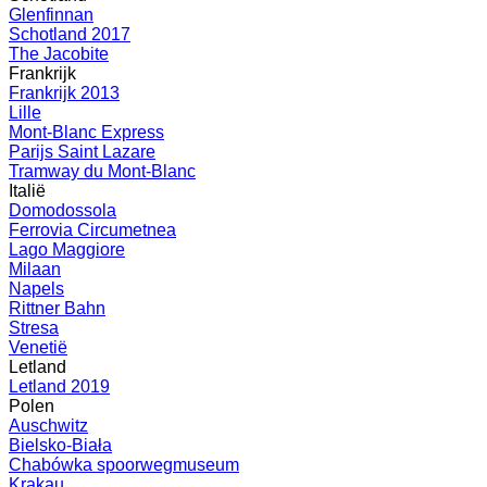
Glenfinnan
Schotland 2017
The Jacobite
Frankrijk
Frankrijk 2013
Lille
Mont-Blanc Express
Parijs Saint Lazare
Tramway du Mont-Blanc
Italië
Domodossola
Ferrovia Circumetnea
Lago Maggiore
Milaan
Napels
Rittner Bahn
Stresa
Venetië
Letland
Letland 2019
Polen
Auschwitz
Bielsko-Biała
Chabówka spoorwegmuseum
Krakau