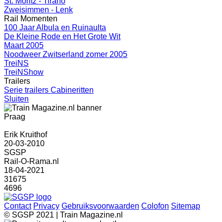
St. Moritz - Tirano
Zweisimmen - Lenk
Rail Momenten
100 Jaar Albula en Ruinaulta
De Kleine Rode en Het Grote Wit
Maart 2005
Noodweer Zwitserland zomer 2005
TreiNS
TreiNShow
Trailers
Serie trailers Cabineritten
Sluiten
Praag
Erik Kruithof
20-03-2010
SGSP
Rail-O-Rama.nl
18-04-2021
31675
4696
Contact
Privacy
Gebruiksvoorwaarden
Colofon
Sitemap
© SGSP 2021 | Train Magazine.nl