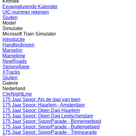
Kroniek
Eeuwigdurende Kalender
UIC-nummer rekenen
Sluiten
Model
Simulatie
Microsoft Train Simulator
Introductie
Handleidingen
Marnelijn
Marnetime
NewRoads
Stonevillage
XTracks
Sluiten
Galerie
Nederland
CityNightLine
175 Jaar Spoor: Als de dag van toen
175 Jaar Spoor: Haarlem - Amsterdam
175 Jaar Spoor: Open Dag Haarlem
175 Jaar Spoor: Open Dag Leidschendam
175 Jaar Spoor: SpoorParade - Binnengebied
175 Jaar Spoor: SpoorParade - Buitengebied
175 Jaar Spoor: SpoorParade - Treinparade