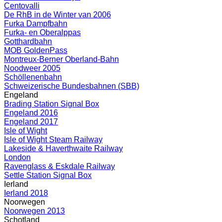
Centovalli
De RhB in de Winter van 2006
Furka Dampfbahn
Furka- en Oberalppas
Gotthardbahn
MOB GoldenPass
Montreux-Berner Oberland-Bahn
Noodweer 2005
Schöllenenbahn
Schweizerische Bundesbahnen (SBB)
Engeland
Brading Station Signal Box
Engeland 2016
Engeland 2017
Isle of Wight
Isle of Wight Steam Railway
Lakeside & Haverthwaite Railway
London
Ravenglass & Eskdale Railway
Settle Station Signal Box
Ierland
Ierland 2018
Noorwegen
Noorwegen 2013
Schotland