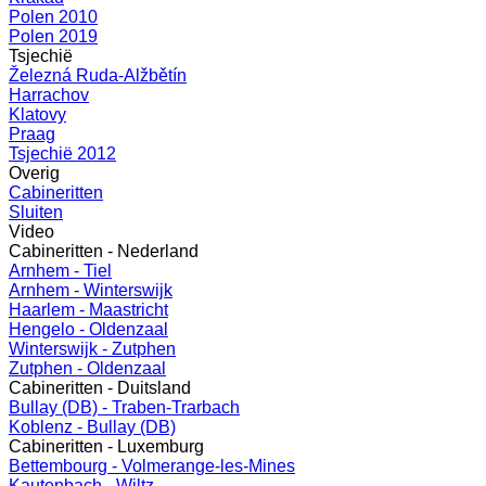
Polen 2010
Polen 2019
Tsjechië
Železná Ruda-Alžbětín
Harrachov
Klatovy
Praag
Tsjechië 2012
Overig
Cabineritten
Sluiten
Video
Cabineritten - Nederland
Arnhem - Tiel
Arnhem - Winterswijk
Haarlem - Maastricht
Hengelo - Oldenzaal
Winterswijk - Zutphen
Zutphen - Oldenzaal
Cabineritten - Duitsland
Bullay (DB) - Traben-Trarbach
Koblenz - Bullay (DB)
Cabineritten - Luxemburg
Bettembourg - Volmerange-les-Mines
Kautenbach - Wiltz