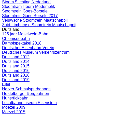
Stoom Stichting Nederland
Stoomtram Hoorn-Medemblik
Stoomtrein Goes-Borsele
Stoomtrein Goes-Borsele 2017
Veluwsche Stoomtrein Maatschappij
Zuid-Limburgse Stoomtrein Maatschappij
Duitsland
125 jaar Moselwein-Bahn
Chiemseebahn
Dampfspektakel 2018
Deutscher Eisenbahn-Verein
Deutsches Museum Verkehrszentrum
Duitsland 2012
Duitsland 2014
Duitsland 2015
Duitsland 2016
Duitsland 2018
Duitsland 2019
Eifel
Harzer Schmalspurbahnen
Heidelberger Bergbahnen
Hunsrückbahn
Localbahnmuseum Eisenstein
Moezel 2009
Moezel 2015