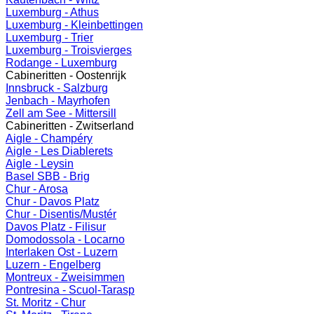
Luxemburg - Athus
Luxemburg - Kleinbettingen
Luxemburg - Trier
Luxemburg - Troisvierges
Rodange - Luxemburg
Cabineritten - Oostenrijk
Innsbruck - Salzburg
Jenbach - Mayrhofen
Zell am See - Mittersill
Cabineritten - Zwitserland
Aigle - Champéry
Aigle - Les Diablerets
Aigle - Leysin
Basel SBB - Brig
Chur - Arosa
Chur - Davos Platz
Chur - Disentis/Mustér
Davos Platz - Filisur
Domodossola - Locarno
Interlaken Ost - Luzern
Luzern - Engelberg
Montreux - Zweisimmen
Pontresina - Scuol-Tarasp
St. Moritz - Chur