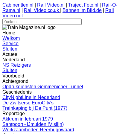
Cabineritten.nl
|
Rail Video.nl
|
Traject Foto.nl
|
Rail-O-
Rama.nl
|
Rail Video.co.uk
|
Bahnen im Bild.de
|
Rail
Video.net
Home
Welkom
Service
Sluiten
Actueel
Nederland
NS Reizigers
Sluiten
Voorbeeld
Achtergrond
Opdrukdiensten Gemmenicher Tunnel
Geschiedenis
CityNightLine in Nederland
De Zwitserse EuroCity's
Treinkaping bij De Punt (1977)
Reportage
Akkrum in februari 1979
Santpoort - IJmuiden (Vislijn)
Werkzaamheden Heerhugowaard