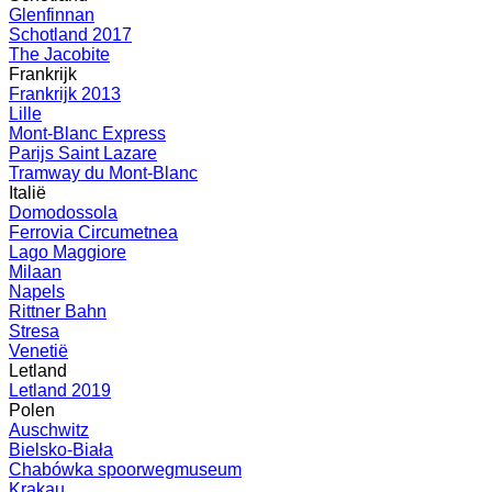
Glenfinnan
Schotland 2017
The Jacobite
Frankrijk
Frankrijk 2013
Lille
Mont-Blanc Express
Parijs Saint Lazare
Tramway du Mont-Blanc
Italië
Domodossola
Ferrovia Circumetnea
Lago Maggiore
Milaan
Napels
Rittner Bahn
Stresa
Venetië
Letland
Letland 2019
Polen
Auschwitz
Bielsko-Biała
Chabówka spoorwegmuseum
Krakau