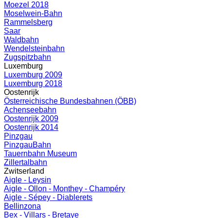
Moezel 2018
Moselwein-Bahn
Rammelsberg
Saar
Waldbahn
Wendelsteinbahn
Zugspitzbahn
Luxemburg
Luxemburg 2009
Luxemburg 2018
Oostenrijk
Österreichische Bundesbahnen (ÖBB)
Achenseebahn
Oostenrijk 2009
Oostenrijk 2014
Pinzgau
PinzgauBahn
Tauernbahn Museum
Zillertalbahn
Zwitserland
Aigle - Leysin
Aigle - Ollon - Monthey - Champéry
Aigle - Sépey - Diablerets
Bellinzona
Bex - Villars - Bretaye