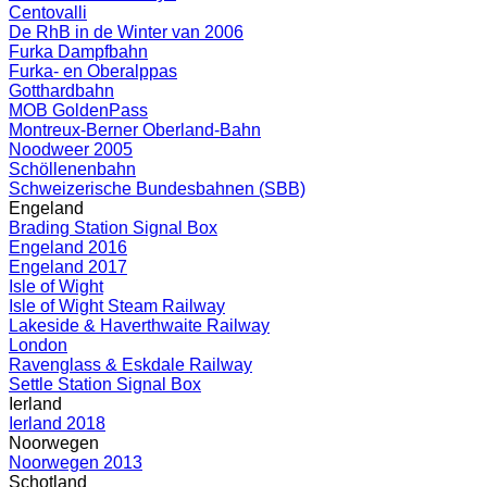
Centovalli
De RhB in de Winter van 2006
Furka Dampfbahn
Furka- en Oberalppas
Gotthardbahn
MOB GoldenPass
Montreux-Berner Oberland-Bahn
Noodweer 2005
Schöllenenbahn
Schweizerische Bundesbahnen (SBB)
Engeland
Brading Station Signal Box
Engeland 2016
Engeland 2017
Isle of Wight
Isle of Wight Steam Railway
Lakeside & Haverthwaite Railway
London
Ravenglass & Eskdale Railway
Settle Station Signal Box
Ierland
Ierland 2018
Noorwegen
Noorwegen 2013
Schotland