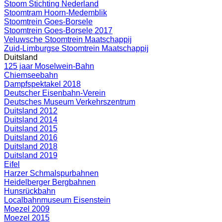
Stoom Stichting Nederland
Stoomtram Hoorn-Medemblik
Stoomtrein Goes-Borsele
Stoomtrein Goes-Borsele 2017
Veluwsche Stoomtrein Maatschappij
Zuid-Limburgse Stoomtrein Maatschappij
Duitsland
125 jaar Moselwein-Bahn
Chiemseebahn
Dampfspektakel 2018
Deutscher Eisenbahn-Verein
Deutsches Museum Verkehrszentrum
Duitsland 2012
Duitsland 2014
Duitsland 2015
Duitsland 2016
Duitsland 2018
Duitsland 2019
Eifel
Harzer Schmalspurbahnen
Heidelberger Bergbahnen
Hunsrückbahn
Localbahnmuseum Eisenstein
Moezel 2009
Moezel 2015