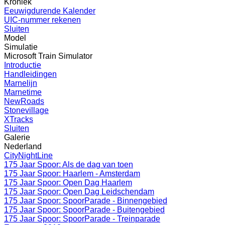
Kroniek
Eeuwigdurende Kalender
UIC-nummer rekenen
Sluiten
Model
Simulatie
Microsoft Train Simulator
Introductie
Handleidingen
Marnelijn
Marnetime
NewRoads
Stonevillage
XTracks
Sluiten
Galerie
Nederland
CityNightLine
175 Jaar Spoor: Als de dag van toen
175 Jaar Spoor: Haarlem - Amsterdam
175 Jaar Spoor: Open Dag Haarlem
175 Jaar Spoor: Open Dag Leidschendam
175 Jaar Spoor: SpoorParade - Binnengebied
175 Jaar Spoor: SpoorParade - Buitengebied
175 Jaar Spoor: SpoorParade - Treinparade