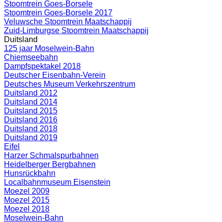
Stoomtrein Goes-Borsele
Stoomtrein Goes-Borsele 2017
Veluwsche Stoomtrein Maatschappij
Zuid-Limburgse Stoomtrein Maatschappij
Duitsland
125 jaar Moselwein-Bahn
Chiemseebahn
Dampfspektakel 2018
Deutscher Eisenbahn-Verein
Deutsches Museum Verkehrszentrum
Duitsland 2012
Duitsland 2014
Duitsland 2015
Duitsland 2016
Duitsland 2018
Duitsland 2019
Eifel
Harzer Schmalspurbahnen
Heidelberger Bergbahnen
Hunsrückbahn
Localbahnmuseum Eisenstein
Moezel 2009
Moezel 2015
Moezel 2018
Moselwein-Bahn