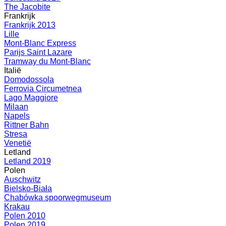
The Jacobite
Frankrijk
Frankrijk 2013
Lille
Mont-Blanc Express
Parijs Saint Lazare
Tramway du Mont-Blanc
Italië
Domodossola
Ferrovia Circumetnea
Lago Maggiore
Milaan
Napels
Rittner Bahn
Stresa
Venetië
Letland
Letland 2019
Polen
Auschwitz
Bielsko-Biała
Chabówka spoorwegmuseum
Krakau
Polen 2010
Polen 2019