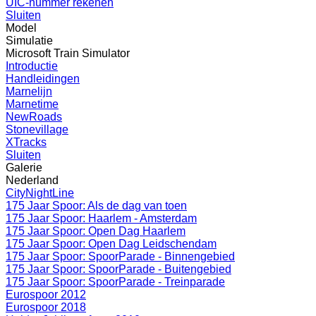
UIC-nummer rekenen
Sluiten
Model
Simulatie
Microsoft Train Simulator
Introductie
Handleidingen
Marnelijn
Marnetime
NewRoads
Stonevillage
XTracks
Sluiten
Galerie
Nederland
CityNightLine
175 Jaar Spoor: Als de dag van toen
175 Jaar Spoor: Haarlem - Amsterdam
175 Jaar Spoor: Open Dag Haarlem
175 Jaar Spoor: Open Dag Leidschendam
175 Jaar Spoor: SpoorParade - Binnengebied
175 Jaar Spoor: SpoorParade - Buitengebied
175 Jaar Spoor: SpoorParade - Treinparade
Eurospoor 2012
Eurospoor 2018