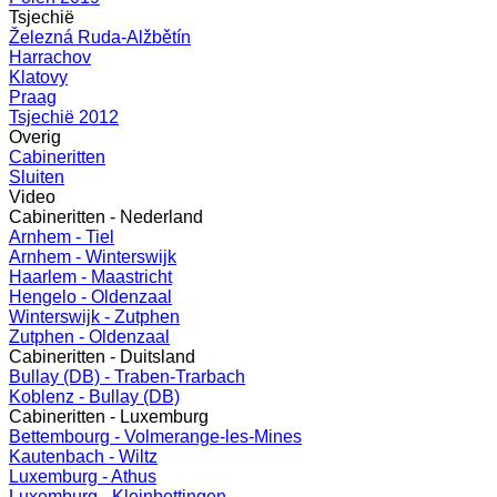
Tsjechië
Železná Ruda-Alžbětín
Harrachov
Klatovy
Praag
Tsjechië 2012
Overig
Cabineritten
Sluiten
Video
Cabineritten - Nederland
Arnhem - Tiel
Arnhem - Winterswijk
Haarlem - Maastricht
Hengelo - Oldenzaal
Winterswijk - Zutphen
Zutphen - Oldenzaal
Cabineritten - Duitsland
Bullay (DB) - Traben-Trarbach
Koblenz - Bullay (DB)
Cabineritten - Luxemburg
Bettembourg - Volmerange-les-Mines
Kautenbach - Wiltz
Luxemburg - Athus
Luxemburg - Kleinbettingen