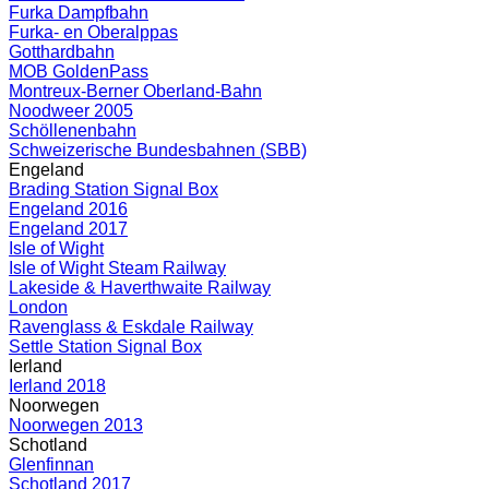
Furka Dampfbahn
Furka- en Oberalppas
Gotthardbahn
MOB GoldenPass
Montreux-Berner Oberland-Bahn
Noodweer 2005
Schöllenenbahn
Schweizerische Bundesbahnen (SBB)
Engeland
Brading Station Signal Box
Engeland 2016
Engeland 2017
Isle of Wight
Isle of Wight Steam Railway
Lakeside & Haverthwaite Railway
London
Ravenglass & Eskdale Railway
Settle Station Signal Box
Ierland
Ierland 2018
Noorwegen
Noorwegen 2013
Schotland
Glenfinnan
Schotland 2017