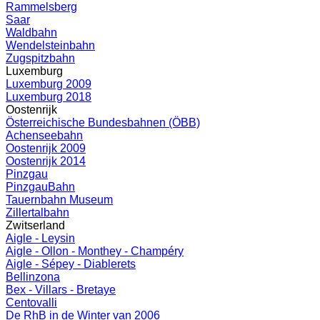
Rammelsberg
Saar
Waldbahn
Wendelsteinbahn
Zugspitzbahn
Luxemburg
Luxemburg 2009
Luxemburg 2018
Oostenrijk
Österreichische Bundesbahnen (ÖBB)
Achenseebahn
Oostenrijk 2009
Oostenrijk 2014
Pinzgau
PinzgauBahn
Tauernbahn Museum
Zillertalbahn
Zwitserland
Aigle - Leysin
Aigle - Ollon - Monthey - Champéry
Aigle - Sépey - Diablerets
Bellinzona
Bex - Villars - Bretaye
Centovalli
De RhB in de Winter van 2006