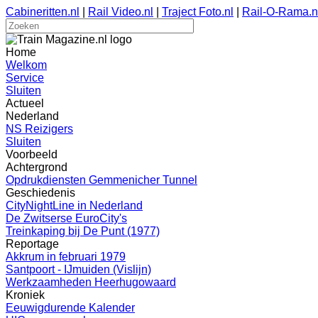
Cabineritten.nl
|
Rail Video.nl
|
Traject Foto.nl
|
Rail-O-Rama.n
Home
Welkom
Service
Sluiten
Actueel
Nederland
NS Reizigers
Sluiten
Voorbeeld
Achtergrond
Opdrukdiensten Gemmenicher Tunnel
Geschiedenis
CityNightLine in Nederland
De Zwitserse EuroCity's
Treinkaping bij De Punt (1977)
Reportage
Akkrum in februari 1979
Santpoort - IJmuiden (Vislijn)
Werkzaamheden Heerhugowaard
Kroniek
Eeuwigdurende Kalender