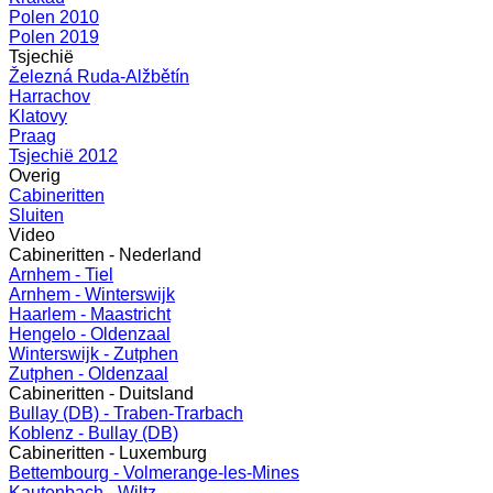
Polen 2010
Polen 2019
Tsjechië
Železná Ruda-Alžbětín
Harrachov
Klatovy
Praag
Tsjechië 2012
Overig
Cabineritten
Sluiten
Video
Cabineritten - Nederland
Arnhem - Tiel
Arnhem - Winterswijk
Haarlem - Maastricht
Hengelo - Oldenzaal
Winterswijk - Zutphen
Zutphen - Oldenzaal
Cabineritten - Duitsland
Bullay (DB) - Traben-Trarbach
Koblenz - Bullay (DB)
Cabineritten - Luxemburg
Bettembourg - Volmerange-les-Mines
Kautenbach - Wiltz