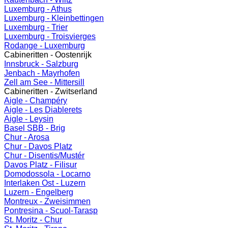
Luxemburg - Athus
Luxemburg - Kleinbettingen
Luxemburg - Trier
Luxemburg - Troisvierges
Rodange - Luxemburg
Cabineritten - Oostenrijk
Innsbruck - Salzburg
Jenbach - Mayrhofen
Zell am See - Mittersill
Cabineritten - Zwitserland
Aigle - Champéry
Aigle - Les Diablerets
Aigle - Leysin
Basel SBB - Brig
Chur - Arosa
Chur - Davos Platz
Chur - Disentis/Mustér
Davos Platz - Filisur
Domodossola - Locarno
Interlaken Ost - Luzern
Luzern - Engelberg
Montreux - Zweisimmen
Pontresina - Scuol-Tarasp
St. Moritz - Chur