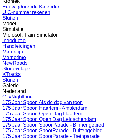
Kroniek
Eeuwigdurende Kalender
UIC-nummer rekenen
Sluiten
Model
Simulatie
Microsoft Train Simulator
Introductie
Handleidingen
Marnelijn
Marnetime
NewRoads
Stonevillage
XTracks
Sluiten
Galerie
Nederland
CityNightLine
175 Jaar Spoor: Als de dag van toen
175 Jaar Spoor: Haarlem - Amsterdam
175 Jaar Spoor: Open Dag Haarlem
175 Jaar Spoor: Open Dag Leidschendam
175 Jaar Spoor: SpoorParade - Binnengebied
175 Jaar Spoor: SpoorParade - Buitengebied
175 Jaar Spoor: SpoorParade - Treinparade