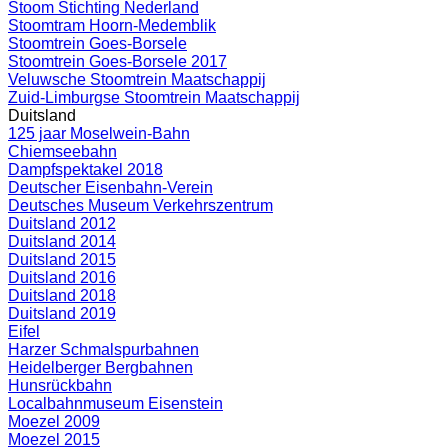
Stoom Stichting Nederland
Stoomtram Hoorn-Medemblik
Stoomtrein Goes-Borsele
Stoomtrein Goes-Borsele 2017
Veluwsche Stoomtrein Maatschappij
Zuid-Limburgse Stoomtrein Maatschappij
Duitsland
125 jaar Moselwein-Bahn
Chiemseebahn
Dampfspektakel 2018
Deutscher Eisenbahn-Verein
Deutsches Museum Verkehrszentrum
Duitsland 2012
Duitsland 2014
Duitsland 2015
Duitsland 2016
Duitsland 2018
Duitsland 2019
Eifel
Harzer Schmalspurbahnen
Heidelberger Bergbahnen
Hunsrückbahn
Localbahnmuseum Eisenstein
Moezel 2009
Moezel 2015