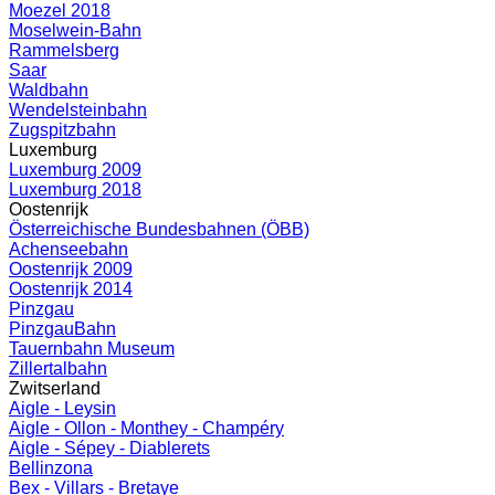
Moezel 2018
Moselwein-Bahn
Rammelsberg
Saar
Waldbahn
Wendelsteinbahn
Zugspitzbahn
Luxemburg
Luxemburg 2009
Luxemburg 2018
Oostenrijk
Österreichische Bundesbahnen (ÖBB)
Achenseebahn
Oostenrijk 2009
Oostenrijk 2014
Pinzgau
PinzgauBahn
Tauernbahn Museum
Zillertalbahn
Zwitserland
Aigle - Leysin
Aigle - Ollon - Monthey - Champéry
Aigle - Sépey - Diablerets
Bellinzona
Bex - Villars - Bretaye