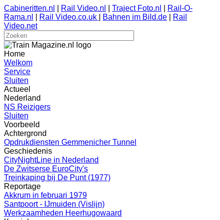
Cabineritten.nl
|
Rail Video.nl
|
Traject Foto.nl
|
Rail-O-
Rama.nl
|
Rail Video.co.uk
|
Bahnen im Bild.de
|
Rail
Video.net
Home
Welkom
Service
Sluiten
Actueel
Nederland
NS Reizigers
Sluiten
Voorbeeld
Achtergrond
Opdrukdiensten Gemmenicher Tunnel
Geschiedenis
CityNightLine in Nederland
De Zwitserse EuroCity's
Treinkaping bij De Punt (1977)
Reportage
Akkrum in februari 1979
Santpoort - IJmuiden (Vislijn)
Werkzaamheden Heerhugowaard