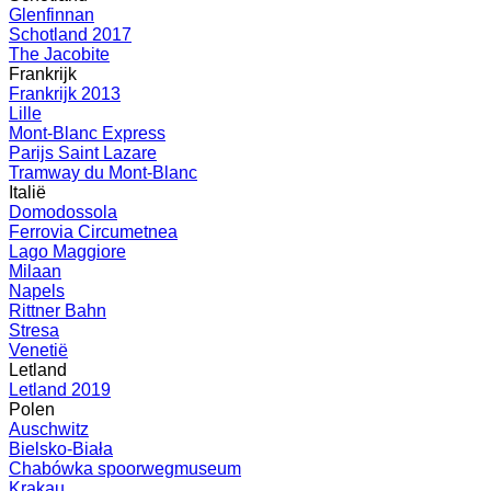
Glenfinnan
Schotland 2017
The Jacobite
Frankrijk
Frankrijk 2013
Lille
Mont-Blanc Express
Parijs Saint Lazare
Tramway du Mont-Blanc
Italië
Domodossola
Ferrovia Circumetnea
Lago Maggiore
Milaan
Napels
Rittner Bahn
Stresa
Venetië
Letland
Letland 2019
Polen
Auschwitz
Bielsko-Biała
Chabówka spoorwegmuseum
Krakau