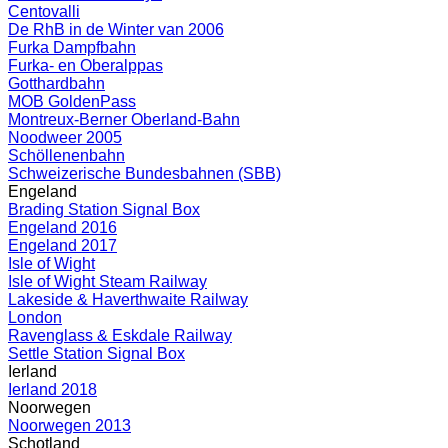
Centovalli
De RhB in de Winter van 2006
Furka Dampfbahn
Furka- en Oberalppas
Gotthardbahn
MOB GoldenPass
Montreux-Berner Oberland-Bahn
Noodweer 2005
Schöllenenbahn
Schweizerische Bundesbahnen (SBB)
Engeland
Brading Station Signal Box
Engeland 2016
Engeland 2017
Isle of Wight
Isle of Wight Steam Railway
Lakeside & Haverthwaite Railway
London
Ravenglass & Eskdale Railway
Settle Station Signal Box
Ierland
Ierland 2018
Noorwegen
Noorwegen 2013
Schotland