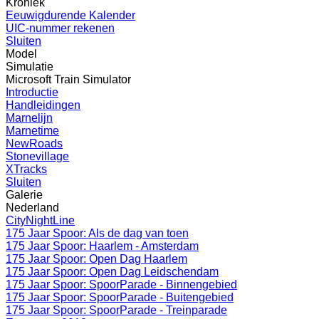
Kroniek
Eeuwigdurende Kalender
UIC-nummer rekenen
Sluiten
Model
Simulatie
Microsoft Train Simulator
Introductie
Handleidingen
Marnelijn
Marnetime
NewRoads
Stonevillage
XTracks
Sluiten
Galerie
Nederland
CityNightLine
175 Jaar Spoor: Als de dag van toen
175 Jaar Spoor: Haarlem - Amsterdam
175 Jaar Spoor: Open Dag Haarlem
175 Jaar Spoor: Open Dag Leidschendam
175 Jaar Spoor: SpoorParade - Binnengebied
175 Jaar Spoor: SpoorParade - Buitengebied
175 Jaar Spoor: SpoorParade - Treinparade