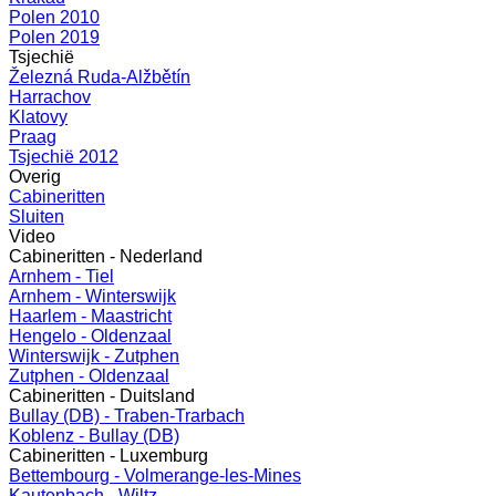
Polen 2010
Polen 2019
Tsjechië
Železná Ruda-Alžbětín
Harrachov
Klatovy
Praag
Tsjechië 2012
Overig
Cabineritten
Sluiten
Video
Cabineritten - Nederland
Arnhem - Tiel
Arnhem - Winterswijk
Haarlem - Maastricht
Hengelo - Oldenzaal
Winterswijk - Zutphen
Zutphen - Oldenzaal
Cabineritten - Duitsland
Bullay (DB) - Traben-Trarbach
Koblenz - Bullay (DB)
Cabineritten - Luxemburg
Bettembourg - Volmerange-les-Mines
Kautenbach - Wiltz