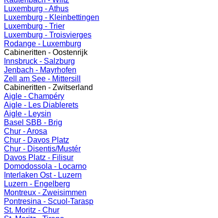
Luxemburg - Athus
Luxemburg - Kleinbettingen
Luxemburg - Trier
Luxemburg - Troisvierges
Rodange - Luxemburg
Cabineritten - Oostenrijk
Innsbruck - Salzburg
Jenbach - Mayrhofen
Zell am See - Mittersill
Cabineritten - Zwitserland
Aigle - Champéry
Aigle - Les Diablerets
Aigle - Leysin
Basel SBB - Brig
Chur - Arosa
Chur - Davos Platz
Chur - Disentis/Mustér
Davos Platz - Filisur
Domodossola - Locarno
Interlaken Ost - Luzern
Luzern - Engelberg
Montreux - Zweisimmen
Pontresina - Scuol-Tarasp
St. Moritz - Chur