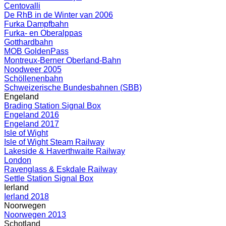
Centovalli
De RhB in de Winter van 2006
Furka Dampfbahn
Furka- en Oberalppas
Gotthardbahn
MOB GoldenPass
Montreux-Berner Oberland-Bahn
Noodweer 2005
Schöllenenbahn
Schweizerische Bundesbahnen (SBB)
Engeland
Brading Station Signal Box
Engeland 2016
Engeland 2017
Isle of Wight
Isle of Wight Steam Railway
Lakeside & Haverthwaite Railway
London
Ravenglass & Eskdale Railway
Settle Station Signal Box
Ierland
Ierland 2018
Noorwegen
Noorwegen 2013
Schotland