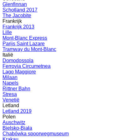
Glenfinnan
Schotland 2017
The Jacobite
Frankrijk
Frankrijk 2013
Lille
Mont-Blanc Express
Parijs Saint Lazare
Tramway du Mont-Blanc
Italië
Domodossola
Ferrovia Circumetnea
Lago Maggiore
Milaan
Napels
Rittner Bahn
Stresa
Venetië
Letland
Letland 2019
Polen
Auschwitz
Bielsko-Biała
Chabówka spoorwegmuseum
Krakau