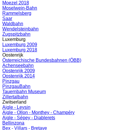
Moezel 2018
Moselwein-Bahn
Rammelsberg
Saar
Waldbahn
Wendelsteinbahn
Zugspitzbahn
Luxemburg
Luxemburg 2009
Luxemburg 2018
Oostenrijk
Österreichische Bundesbahnen (ÖBB)
Achenseebahn
Oostenrijk 2009
Oostenrijk 2014
Pinzgau
PinzgauBahn
Tauernbahn Museum
Zillertalbahn
Zwitserland
Aigle - Leysin
Aigle - Ollon - Monthey - Champéry
Aigle - Sépey - Diablerets
Bellinzona
Bex - Villars - Bretaye