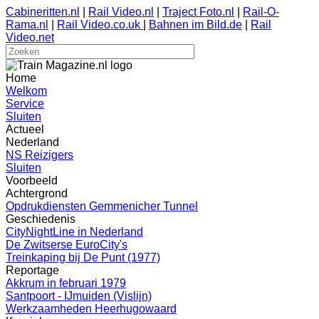
Cabineritten.nl
|
Rail Video.nl
|
Traject Foto.nl
|
Rail-O-
Rama.nl
|
Rail Video.co.uk
|
Bahnen im Bild.de
|
Rail
Video.net
Home
Welkom
Service
Sluiten
Actueel
Nederland
NS Reizigers
Sluiten
Voorbeeld
Achtergrond
Opdrukdiensten Gemmenicher Tunnel
Geschiedenis
CityNightLine in Nederland
De Zwitserse EuroCity's
Treinkaping bij De Punt (1977)
Reportage
Akkrum in februari 1979
Santpoort - IJmuiden (Vislijn)
Werkzaamheden Heerhugowaard