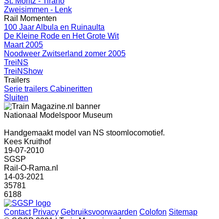
St. Moritz - Tirano
Zweisimmen - Lenk
Rail Momenten
100 Jaar Albula en Ruinaulta
De Kleine Rode en Het Grote Wit
Maart 2005
Noodweer Zwitserland zomer 2005
TreiNS
TreiNShow
Trailers
Serie trailers Cabineritten
Sluiten
Nationaal Modelspoor Museum
Handgemaakt model van NS stoomlocomotief.
Kees Kruithof
19-07-2010
SGSP
Rail-O-Rama.nl
14-03-2021
35781
6188
Contact
Privacy
Gebruiksvoorwaarden
Colofon
Sitemap