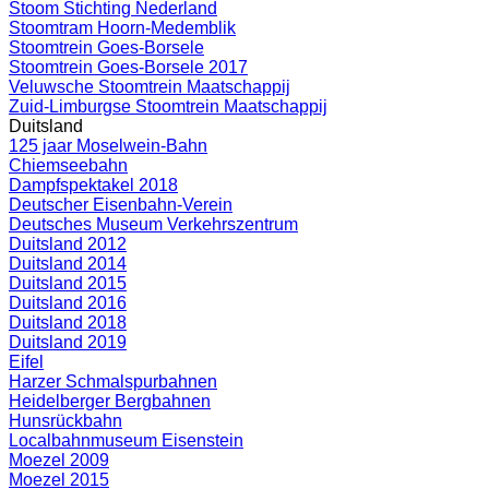
Stoom Stichting Nederland
Stoomtram Hoorn-Medemblik
Stoomtrein Goes-Borsele
Stoomtrein Goes-Borsele 2017
Veluwsche Stoomtrein Maatschappij
Zuid-Limburgse Stoomtrein Maatschappij
Duitsland
125 jaar Moselwein-Bahn
Chiemseebahn
Dampfspektakel 2018
Deutscher Eisenbahn-Verein
Deutsches Museum Verkehrszentrum
Duitsland 2012
Duitsland 2014
Duitsland 2015
Duitsland 2016
Duitsland 2018
Duitsland 2019
Eifel
Harzer Schmalspurbahnen
Heidelberger Bergbahnen
Hunsrückbahn
Localbahnmuseum Eisenstein
Moezel 2009
Moezel 2015