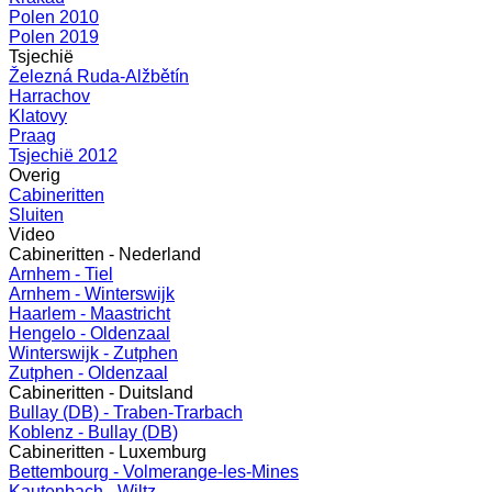
Polen 2010
Polen 2019
Tsjechië
Železná Ruda-Alžbětín
Harrachov
Klatovy
Praag
Tsjechië 2012
Overig
Cabineritten
Sluiten
Video
Cabineritten - Nederland
Arnhem - Tiel
Arnhem - Winterswijk
Haarlem - Maastricht
Hengelo - Oldenzaal
Winterswijk - Zutphen
Zutphen - Oldenzaal
Cabineritten - Duitsland
Bullay (DB) - Traben-Trarbach
Koblenz - Bullay (DB)
Cabineritten - Luxemburg
Bettembourg - Volmerange-les-Mines
Kautenbach - Wiltz