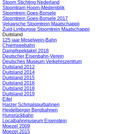
Stoom Stichting Nederland
Stoomtram Hoorn-Medemblik
Stoomtrein Goes-Borsele
Stoomtrein Goes-Borsele 2017
Veluwsche Stoomtrein Maatschappij
Zuid-Limburgse Stoomtrein Maatschappij
Duitsland
125 jaar Moselwein-Bahn
Chiemseebahn
Dampfspektakel 2018
Deutscher Eisenbahn-Verein
Deutsches Museum Verkehrszentrum
Duitsland 2012
Duitsland 2014
Duitsland 2015
Duitsland 2016
Duitsland 2018
Duitsland 2019
Eifel
Harzer Schmalspurbahnen
Heidelberger Bergbahnen
Hunsrückbahn
Localbahnmuseum Eisenstein
Moezel 2009
Moezel 2015