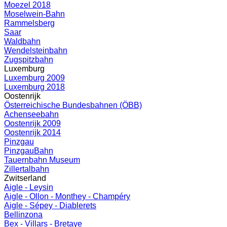
Moezel 2018
Moselwein-Bahn
Rammelsberg
Saar
Waldbahn
Wendelsteinbahn
Zugspitzbahn
Luxemburg
Luxemburg 2009
Luxemburg 2018
Oostenrijk
Österreichische Bundesbahnen (ÖBB)
Achenseebahn
Oostenrijk 2009
Oostenrijk 2014
Pinzgau
PinzgauBahn
Tauernbahn Museum
Zillertalbahn
Zwitserland
Aigle - Leysin
Aigle - Ollon - Monthey - Champéry
Aigle - Sépey - Diablerets
Bellinzona
Bex - Villars - Bretaye