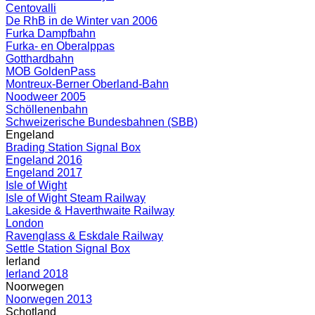
Centovalli
De RhB in de Winter van 2006
Furka Dampfbahn
Furka- en Oberalppas
Gotthardbahn
MOB GoldenPass
Montreux-Berner Oberland-Bahn
Noodweer 2005
Schöllenenbahn
Schweizerische Bundesbahnen (SBB)
Engeland
Brading Station Signal Box
Engeland 2016
Engeland 2017
Isle of Wight
Isle of Wight Steam Railway
Lakeside & Haverthwaite Railway
London
Ravenglass & Eskdale Railway
Settle Station Signal Box
Ierland
Ierland 2018
Noorwegen
Noorwegen 2013
Schotland