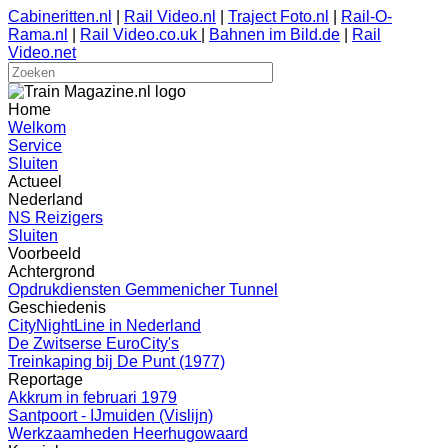
Cabineritten.nl
|
Rail Video.nl
|
Traject Foto.nl
|
Rail-O-
Rama.nl
|
Rail Video.co.uk
|
Bahnen im Bild.de
|
Rail
Video.net
Home
Welkom
Service
Sluiten
Actueel
Nederland
NS Reizigers
Sluiten
Voorbeeld
Achtergrond
Opdrukdiensten Gemmenicher Tunnel
Geschiedenis
CityNightLine in Nederland
De Zwitserse EuroCity's
Treinkaping bij De Punt (1977)
Reportage
Akkrum in februari 1979
Santpoort - IJmuiden (Vislijn)
Werkzaamheden Heerhugowaard