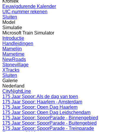
Kroniek
Eeuwigdurende Kalender
UIC-nummer rekenen
Sluiten
Model
Simulatie
Microsoft Train Simulator
Introductie
Handleidingen
Marnelijn
Marnetime
NewRoads
Stonevillage
XTracks
Sluiten
Galerie
Nederland
CityNightLine
175 Jaar Spoor: Als de dag van toen
175 Jaar Spoor: Haarlem - Amsterdam
175 Jaar Spoor: Open Dag Haarlem
175 Jaar Spoor: Open Dag Leidschendam
175 Jaar Spoor: SpoorParade - Binnengebied
175 Jaar Spoor: SpoorParade - Buitengebied
175 Jaar Spoor: SpoorParade - Treinparade