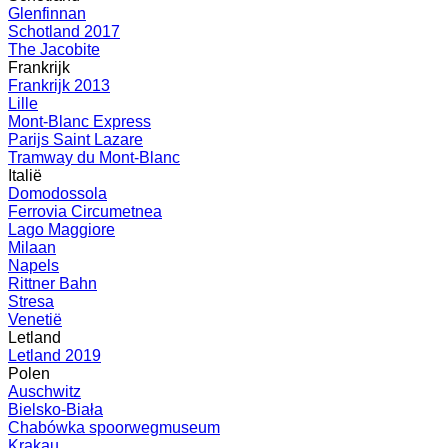
Glenfinnan
Schotland 2017
The Jacobite
Frankrijk
Frankrijk 2013
Lille
Mont-Blanc Express
Parijs Saint Lazare
Tramway du Mont-Blanc
Italië
Domodossola
Ferrovia Circumetnea
Lago Maggiore
Milaan
Napels
Rittner Bahn
Stresa
Venetië
Letland
Letland 2019
Polen
Auschwitz
Bielsko-Biała
Chabówka spoorwegmuseum
Krakau