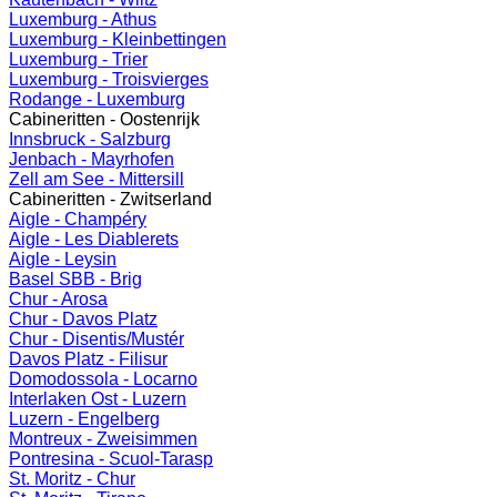
Luxemburg - Athus
Luxemburg - Kleinbettingen
Luxemburg - Trier
Luxemburg - Troisvierges
Rodange - Luxemburg
Cabineritten - Oostenrijk
Innsbruck - Salzburg
Jenbach - Mayrhofen
Zell am See - Mittersill
Cabineritten - Zwitserland
Aigle - Champéry
Aigle - Les Diablerets
Aigle - Leysin
Basel SBB - Brig
Chur - Arosa
Chur - Davos Platz
Chur - Disentis/Mustér
Davos Platz - Filisur
Domodossola - Locarno
Interlaken Ost - Luzern
Luzern - Engelberg
Montreux - Zweisimmen
Pontresina - Scuol-Tarasp
St. Moritz - Chur