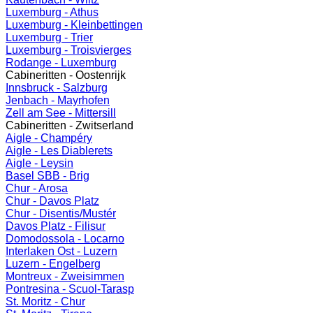
Luxemburg - Athus
Luxemburg - Kleinbettingen
Luxemburg - Trier
Luxemburg - Troisvierges
Rodange - Luxemburg
Cabineritten - Oostenrijk
Innsbruck - Salzburg
Jenbach - Mayrhofen
Zell am See - Mittersill
Cabineritten - Zwitserland
Aigle - Champéry
Aigle - Les Diablerets
Aigle - Leysin
Basel SBB - Brig
Chur - Arosa
Chur - Davos Platz
Chur - Disentis/Mustér
Davos Platz - Filisur
Domodossola - Locarno
Interlaken Ost - Luzern
Luzern - Engelberg
Montreux - Zweisimmen
Pontresina - Scuol-Tarasp
St. Moritz - Chur