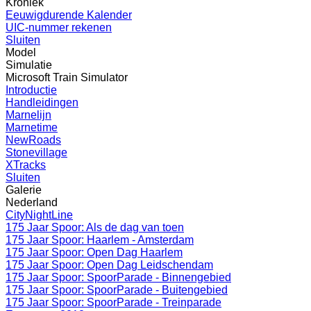
Kroniek
Eeuwigdurende Kalender
UIC-nummer rekenen
Sluiten
Model
Simulatie
Microsoft Train Simulator
Introductie
Handleidingen
Marnelijn
Marnetime
NewRoads
Stonevillage
XTracks
Sluiten
Galerie
Nederland
CityNightLine
175 Jaar Spoor: Als de dag van toen
175 Jaar Spoor: Haarlem - Amsterdam
175 Jaar Spoor: Open Dag Haarlem
175 Jaar Spoor: Open Dag Leidschendam
175 Jaar Spoor: SpoorParade - Binnengebied
175 Jaar Spoor: SpoorParade - Buitengebied
175 Jaar Spoor: SpoorParade - Treinparade