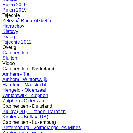
Polen 2010
Polen 2019
Tsjechië
Železná Ruda-Alžbětín
Harrachov
Klatovy
Praag
Tsjechië 2012
Overig
Cabineritten
Sluiten
Video
Cabineritten - Nederland
Arnhem - Tiel
Arnhem - Winterswijk
Haarlem - Maastricht
Hengelo - Oldenzaal
Winterswijk - Zutphen
Zutphen - Oldenzaal
Cabineritten - Duitsland
Bullay (DB) - Traben-Trarbach
Koblenz - Bullay (DB)
Cabineritten - Luxemburg
Bettembourg - Volmerange-les-Mines
Kautenbach - Wiltz