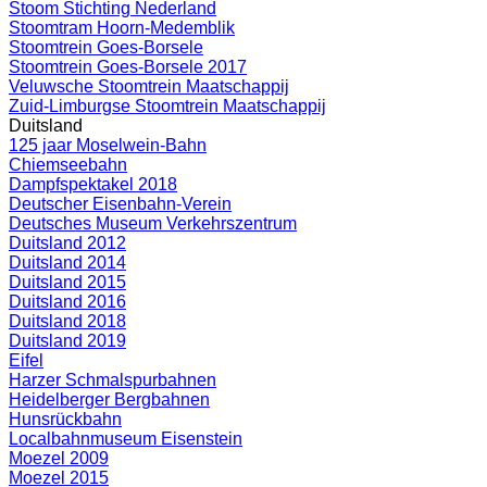
Stoom Stichting Nederland
Stoomtram Hoorn-Medemblik
Stoomtrein Goes-Borsele
Stoomtrein Goes-Borsele 2017
Veluwsche Stoomtrein Maatschappij
Zuid-Limburgse Stoomtrein Maatschappij
Duitsland
125 jaar Moselwein-Bahn
Chiemseebahn
Dampfspektakel 2018
Deutscher Eisenbahn-Verein
Deutsches Museum Verkehrszentrum
Duitsland 2012
Duitsland 2014
Duitsland 2015
Duitsland 2016
Duitsland 2018
Duitsland 2019
Eifel
Harzer Schmalspurbahnen
Heidelberger Bergbahnen
Hunsrückbahn
Localbahnmuseum Eisenstein
Moezel 2009
Moezel 2015