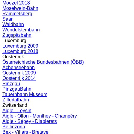
Moezel 2018
Moselwein-Bahn
Rammelsberg
Saar
Waldbahn
Wendelsteinbahn
Zugspitzbahn
Luxemburg
Luxemburg 2009
Luxemburg 2018
Oostenrijk
Österreichische Bundesbahnen (ÖBB)
Achenseebahn
Oostenrijk 2009
Oostenrijk 2014
Pinzgau
PinzgauBahn
Tauernbahn Museum
Zillertalbahn
Zwitserland
Aigle - Leysin
Aigle - Ollon - Monthey - Champéry
Aigle - Sépey - Diablerets
Bellinzona
Bex - Villars - Bretaye