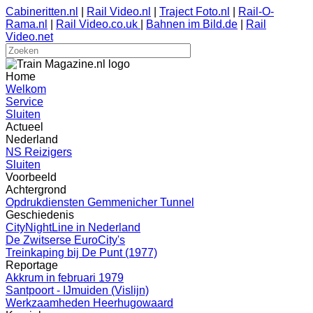
Cabineritten.nl
|
Rail Video.nl
|
Traject Foto.nl
|
Rail-O-
Rama.nl
|
Rail Video.co.uk
|
Bahnen im Bild.de
|
Rail
Video.net
Home
Welkom
Service
Sluiten
Actueel
Nederland
NS Reizigers
Sluiten
Voorbeeld
Achtergrond
Opdrukdiensten Gemmenicher Tunnel
Geschiedenis
CityNightLine in Nederland
De Zwitserse EuroCity's
Treinkaping bij De Punt (1977)
Reportage
Akkrum in februari 1979
Santpoort - IJmuiden (Vislijn)
Werkzaamheden Heerhugowaard