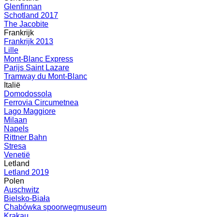
Glenfinnan
Schotland 2017
The Jacobite
Frankrijk
Frankrijk 2013
Lille
Mont-Blanc Express
Parijs Saint Lazare
Tramway du Mont-Blanc
Italië
Domodossola
Ferrovia Circumetnea
Lago Maggiore
Milaan
Napels
Rittner Bahn
Stresa
Venetië
Letland
Letland 2019
Polen
Auschwitz
Bielsko-Biała
Chabówka spoorwegmuseum
Krakau