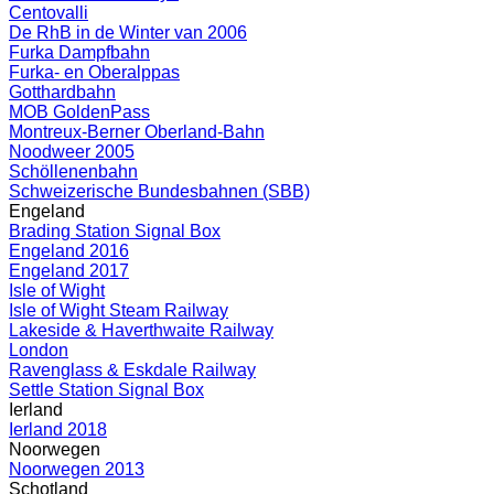
Centovalli
De RhB in de Winter van 2006
Furka Dampfbahn
Furka- en Oberalppas
Gotthardbahn
MOB GoldenPass
Montreux-Berner Oberland-Bahn
Noodweer 2005
Schöllenenbahn
Schweizerische Bundesbahnen (SBB)
Engeland
Brading Station Signal Box
Engeland 2016
Engeland 2017
Isle of Wight
Isle of Wight Steam Railway
Lakeside & Haverthwaite Railway
London
Ravenglass & Eskdale Railway
Settle Station Signal Box
Ierland
Ierland 2018
Noorwegen
Noorwegen 2013
Schotland