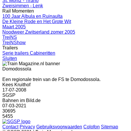
St. Moritz - Tirano
Zweisimmen - Lenk
Rail Momenten
100 Jaar Albula en Ruinaulta
De Kleine Rode en Het Grote Wit
Maart 2005
Noodweer Zwitserland zomer 2005
TreiNS
TreiNShow
Trailers
Serie trailers Cabineritten
Sluiten
Domodossola
Een regionale trein van de FS te Domodossola.
Kees Kruithof
17-07-2008
SGSP
Bahnen im Bild.de
07-03-2021
30695
5455
Contact
Privacy
Gebruiksvoorwaarden
Colofon
Sitemap