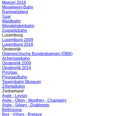
Moezel 2018
Moselwein-Bahn
Rammelsberg
Saar
Waldbahn
Wendelsteinbahn
Zugspitzbahn
Luxemburg
Luxemburg 2009
Luxemburg 2018
Oostenrijk
Österreichische Bundesbahnen (ÖBB)
Achenseebahn
Oostenrijk 2009
Oostenrijk 2014
Pinzgau
PinzgauBahn
Tauernbahn Museum
Zillertalbahn
Zwitserland
Aigle - Leysin
Aigle - Ollon - Monthey - Champéry
Aigle - Sépey - Diablerets
Bellinzona
Bex - Villars - Bretaye