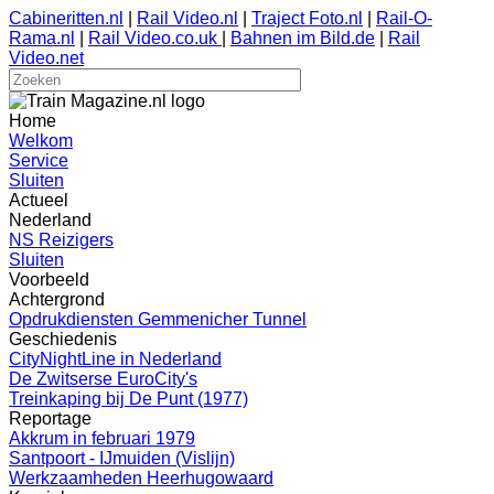
Cabineritten.nl
|
Rail Video.nl
|
Traject Foto.nl
|
Rail-O-
Rama.nl
|
Rail Video.co.uk
|
Bahnen im Bild.de
|
Rail
Video.net
Home
Welkom
Service
Sluiten
Actueel
Nederland
NS Reizigers
Sluiten
Voorbeeld
Achtergrond
Opdrukdiensten Gemmenicher Tunnel
Geschiedenis
CityNightLine in Nederland
De Zwitserse EuroCity's
Treinkaping bij De Punt (1977)
Reportage
Akkrum in februari 1979
Santpoort - IJmuiden (Vislijn)
Werkzaamheden Heerhugowaard