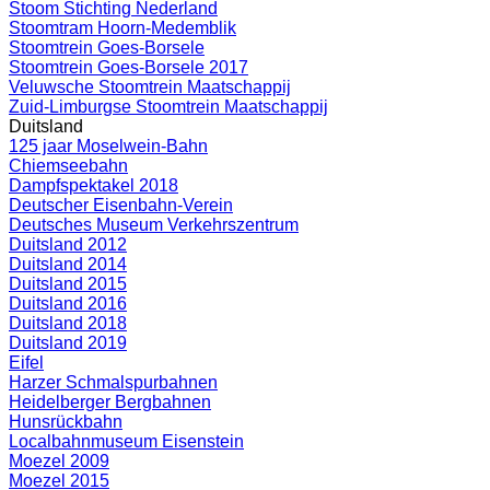
Stoom Stichting Nederland
Stoomtram Hoorn-Medemblik
Stoomtrein Goes-Borsele
Stoomtrein Goes-Borsele 2017
Veluwsche Stoomtrein Maatschappij
Zuid-Limburgse Stoomtrein Maatschappij
Duitsland
125 jaar Moselwein-Bahn
Chiemseebahn
Dampfspektakel 2018
Deutscher Eisenbahn-Verein
Deutsches Museum Verkehrszentrum
Duitsland 2012
Duitsland 2014
Duitsland 2015
Duitsland 2016
Duitsland 2018
Duitsland 2019
Eifel
Harzer Schmalspurbahnen
Heidelberger Bergbahnen
Hunsrückbahn
Localbahnmuseum Eisenstein
Moezel 2009
Moezel 2015