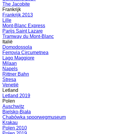
The Jacobite
Frankrijk
Frankrijk 2013
Lille
Mont-Blanc Express
Parijs Saint Lazare
Tramway du Mont-Blanc
Italië
Domodossola
Ferrovia Circumetnea
Lago Maggiore
Milaan
Napels
Rittner Bahn
Stresa
Venetië
Letland
Letland 2019
Polen
Auschwitz
Bielsko-Biała
Chabówka spoorwegmuseum
Krakau
Polen 2010
Polen 2019