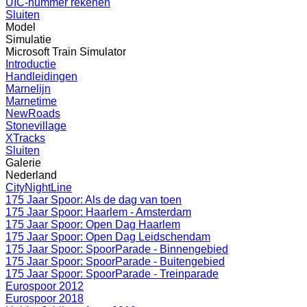
UIC-nummer rekenen
Sluiten
Model
Simulatie
Microsoft Train Simulator
Introductie
Handleidingen
Marnelijn
Marnetime
NewRoads
Stonevillage
XTracks
Sluiten
Galerie
Nederland
CityNightLine
175 Jaar Spoor: Als de dag van toen
175 Jaar Spoor: Haarlem - Amsterdam
175 Jaar Spoor: Open Dag Haarlem
175 Jaar Spoor: Open Dag Leidschendam
175 Jaar Spoor: SpoorParade - Binnengebied
175 Jaar Spoor: SpoorParade - Buitengebied
175 Jaar Spoor: SpoorParade - Treinparade
Eurospoor 2012
Eurospoor 2018