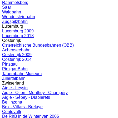
Rammelsberg
Saar
Waldbahn
Wendelsteinbahn
Zugspitzbahn
Luxemburg
Luxemburg 2009
Luxemburg 2018
Oostenrijk
Österreichische Bundesbahnen (ÖBB)
Achenseebahn
Oostenrijk 2009
Oostenrijk 2014
Pinzgau
PinzgauBahn
Tauernbahn Museum
Zillertalbahn
Zwitserland
Aigle - Leysin
Aigle - Ollon - Monthey - Champéry
Aigle - Sépey - Diablerets
Bellinzona
Bex - Villars - Bretaye
Centovalli
De RhB in de Winter van 2006