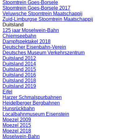
Stoomtrein Goes-Borsele
Stoomtrein Goes-Borsele 2017
Veluwsche Stoomtrein Maatschappij
Zuid-Limburgse Stoomtrein Maatschappij
Duitsland
125 jaar Moselwein-Bahn
Chiemseebahn
Dampfspektakel 2018
Deutscher Eisenbahn-Verein
Deutsches Museum Verkehrszentrum
Duitsland 2012
Duitsland 2014
Duitsland 2015
Duitsland 2016
Duitsland 2018
Duitsland 2019
Eifel
Harzer Schmalspurbahnen
Heidelberger Bergbahnen
Hunsrückbahn
Localbahnmuseum Eisenstein
Moezel 2009
Moezel 2015
Moezel 2018
Moselwein-Bahn