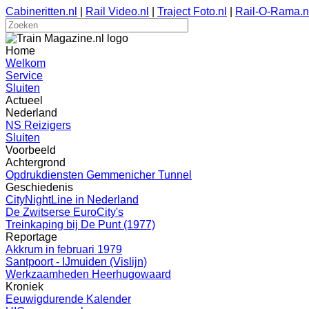
Cabineritten.nl
|
Rail Video.nl
|
Traject Foto.nl
|
Rail-O-Rama.n
Home
Welkom
Service
Sluiten
Actueel
Nederland
NS Reizigers
Sluiten
Voorbeeld
Achtergrond
Opdrukdiensten Gemmenicher Tunnel
Geschiedenis
CityNightLine in Nederland
De Zwitserse EuroCity's
Treinkaping bij De Punt (1977)
Reportage
Akkrum in februari 1979
Santpoort - IJmuiden (Vislijn)
Werkzaamheden Heerhugowaard
Kroniek
Eeuwigdurende Kalender