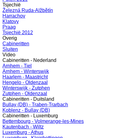
Tsjechië
Železná Ruda-Alžbětín
Harrachov
Klatovy
Praag
Tsjechië 2012
Overig
Cabineritten
Sluiten
Video
Cabineritten - Nederland
Arnhem - Tiel
Arnhem - Winterswijk
Haarlem - Maastricht
Hengelo - Oldenzaal
Winterswijk - Zutphen
Zutphen - Oldenzaal
Cabineritten - Duitsland
Bullay (DB) - Traben-Trarbach
Koblenz - Bullay (DB)
Cabineritten - Luxemburg
Bettembourg - Volmerange-les-Mines
Kautenbach - Wiltz
Luxemburg - Athus
Luxemburg - Kleinbettingen