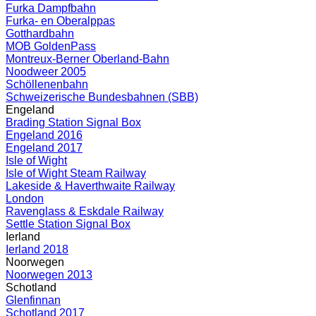
Furka Dampfbahn
Furka- en Oberalppas
Gotthardbahn
MOB GoldenPass
Montreux-Berner Oberland-Bahn
Noodweer 2005
Schöllenenbahn
Schweizerische Bundesbahnen (SBB)
Engeland
Brading Station Signal Box
Engeland 2016
Engeland 2017
Isle of Wight
Isle of Wight Steam Railway
Lakeside & Haverthwaite Railway
London
Ravenglass & Eskdale Railway
Settle Station Signal Box
Ierland
Ierland 2018
Noorwegen
Noorwegen 2013
Schotland
Glenfinnan
Schotland 2017